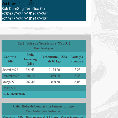
Ver Previsão de 7 Dias
Sáb
Dom
Seg
Ter
Qua
Qui
+
28°
+
37°
+
22°
+
19°
+
23°
+
26°
+
21°
+
23°
+
20°
+
18°
+
18°
+
18°
Café - Bolsa de Nova Iorque (NYBOT)
Fonte: Investing.com
Fech.
Contrato -
Fechamento (R$/Sc
Variação
Investing
Mês
de 60 kg)
(Pontos)
(¢/lb)
Setembro/26
321,65
2.174,20
-5,25
Dezembro/26
306,10
2.069,09
-5,35
Março/27
297,30
2.009,60
-5,05
Dólar: 5,11
Fech. 06/08/2026
Café - Bolsa de Londres (Ice Futures Europe)
Fonte: Barchart (www.barchart.com)
Contrato - Mês
Fechamento (US$ / ton)
Variação (pontos)