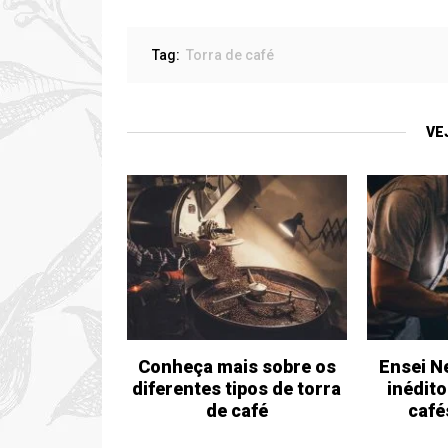
Tag:
Torra de café
VE
Conheça mais sobre os
Ensei N
diferentes tipos de torra
inédito
de café
café