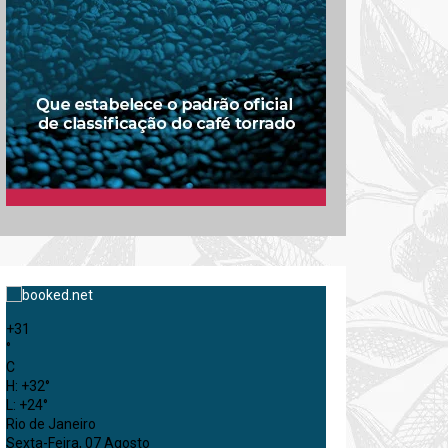
+
31
°
C
H:
+
32°
L:
+
24°
Rio de Janeiro
Sexta-Feira, 07 Agosto