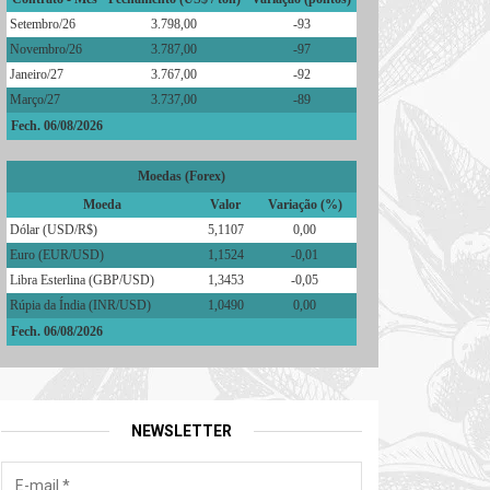
Setembro/26
3.798,00
-93
Novembro/26
3.787,00
-97
Janeiro/27
3.767,00
-92
Março/27
3.737,00
-89
Fech. 06/08/2026
Moedas (Forex)
Moeda
Valor
Variação (%)
Dólar (USD/R$)
5,1107
0,00
Euro (EUR/USD)
1,1524
-0,01
Libra Esterlina (GBP/USD)
1,3453
-0,05
Rúpia da Índia (INR/USD)
1,0490
0,00
Fech. 06/08/2026
NEWSLETTER