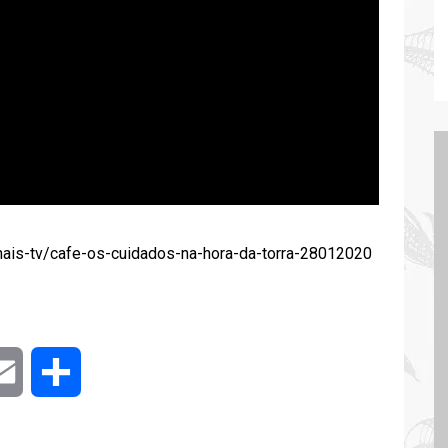
-mais-tv/cafe-os-cuidados-na-hora-da-torra-28012020
er
Email
Compartilhar