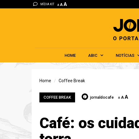
A
MÍDIA KIT
A
A
HOME
ABIC
NOTÍCIAS
Home
Coffee Break
A
COFFEE BREAK
jornaldocafe
A
A
Café: os cuida
torra