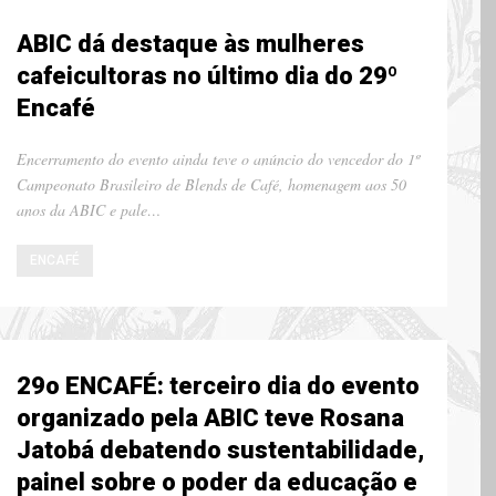
ABIC dá destaque às mulheres
cafeicultoras no último dia do 29º
Encafé
Encerramento do evento ainda teve o anúncio do vencedor do 1º
Campeonato Brasileiro de Blends de Café, homenagem aos 50
anos da ABIC e pale…
ENCAFÉ
29o ENCAFÉ: terceiro dia do evento
organizado pela ABIC teve Rosana
Jatobá debatendo sustentabilidade,
painel sobre o poder da educação e