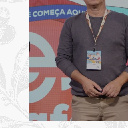
Segundo dia do 30
ABIC, tem palestra
em sustentabilidad
varejo e empreend
feminino
Dia foi marcado pelos debates sobre tendências d
assinatura de term…
Encafé