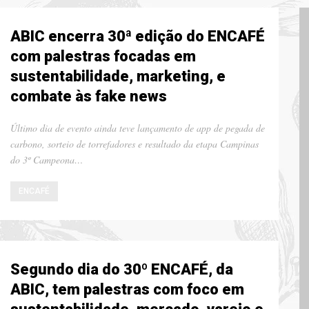
ABIC encerra 30ª edição do ENCAFÉ
com palestras focadas em
sustentabilidade, marketing, e
combate às fake news
Último dia de evento ainda teve lançamento de app de pegada de
carbono, sorteio de torrefadores e resultado da etapa Campinas
do 3º Campeona…
ENCAFÉ
Segundo dia do 30º ENCAFÉ, da
ABIC, tem palestras com foco em