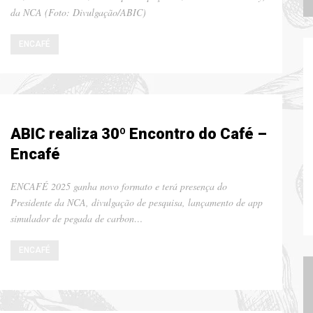
da NCA (Foto: Divulgação/ABIC)
ENCAFÉ
ABIC realiza 30º Encontro do Café –
Encafé
ENCAFÉ 2025 ganha novo formato e terá presença do
Presidente da NCA, divulgação de pesquisa, lançamento de app
simulador de pegada de carbon…
ENCAFÉ