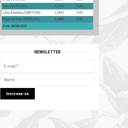
Euro (EUR/USD)
1,1524
-0,01
Libra Esterlina (GBP/USD)
1,3453
-0,05
Rúpia da Índia (INR/USD)
1,0490
0,00
Fech. 06/08/2026
NEWSLETTER