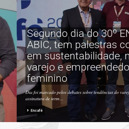
º ENCAFÉ, da
s com foco
e, mercado,
edorismo
o varejo, ESG na cadeia cafeeira,