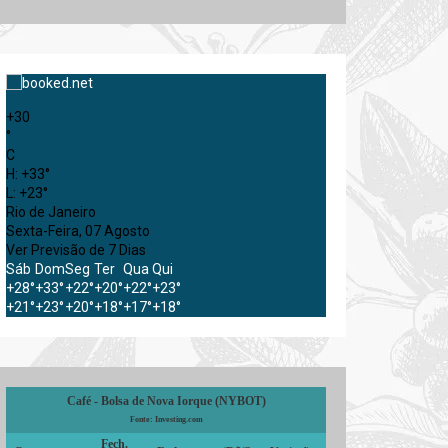
+
30
°
C
H:
+
33°
L:
+
23°
Rio de Janeiro
Sexta-Feira, 07 Agosto
Ver Previsão de 7 Dias
Sáb
Dom
Seg
Ter
Qua
Qui
+
28°
+
33°
+
22°
+
20°
+
22°
+
23°
+
21°
+
23°
+
20°
+
18°
+
17°
+
18°
Café - Bolsa de Nova Iorque (NYBOT)
Fonte: Investing.com
Fech.