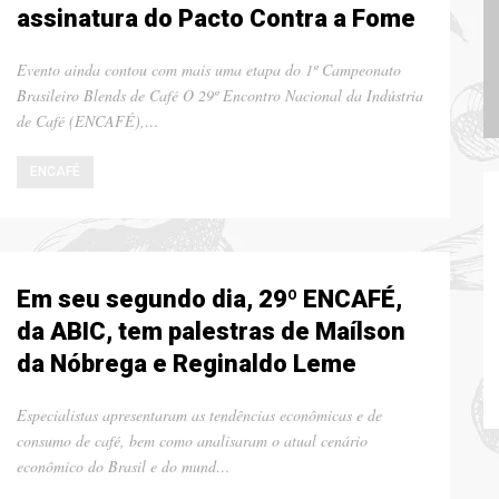
assinatura do Pacto Contra a Fome
Evento ainda contou com mais uma etapa do 1º Campeonato
Brasileiro Blends de Café O 29º Encontro Nacional da Indústria
de Café (ENCAFÉ),…
ENCAFÉ
Em seu segundo dia, 29º ENCAFÉ,
da ABIC, tem palestras de Maílson
da Nóbrega e Reginaldo Leme
Especialistas apresentaram as tendências econômicas e de
consumo de café, bem como analisaram o atual cenário
econômico do Brasil e do mund…