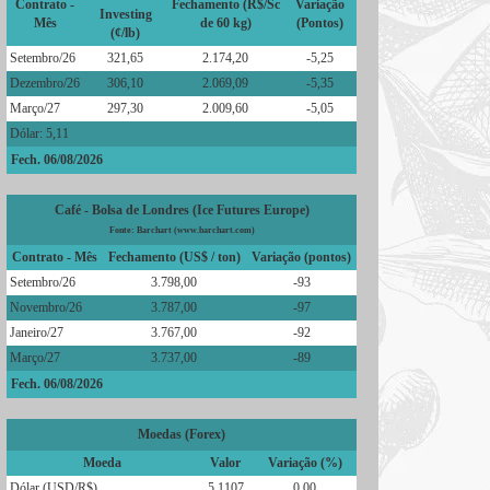
Contrato -
Fechamento (R$/Sc
Variação
Investing
Mês
de 60 kg)
(Pontos)
(¢/lb)
Setembro/26
321,65
2.174,20
-5,25
Dezembro/26
306,10
2.069,09
-5,35
Março/27
297,30
2.009,60
-5,05
Dólar: 5,11
Fech. 06/08/2026
Café - Bolsa de Londres (Ice Futures Europe)
Fonte: Barchart (www.barchart.com)
Contrato - Mês
Fechamento (US$ / ton)
Variação (pontos)
Setembro/26
3.798,00
-93
Novembro/26
3.787,00
-97
Janeiro/27
3.767,00
-92
Março/27
3.737,00
-89
Fech. 06/08/2026
Moedas (Forex)
Moeda
Valor
Variação (%)
Dólar (USD/R$)
5,1107
0,00