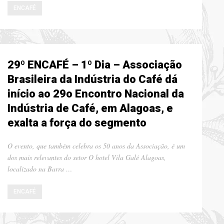
ENCAFÉ
29º ENCAFÉ – 1º Dia – Associação
Brasileira da Indústria do Café dá
início ao 29o Encontro Nacional da
Indústria de Café, em Alagoas, e
exalta a força do segmento
O evento, que também celebra os 50 anos da Associação, é um
dos mais relevantes do setor O hotel Vila Galé Alagoas,
localizado na Barra …
ENCAFÉ