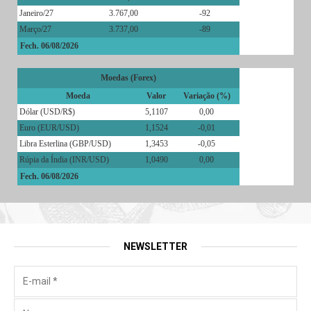
Janeiro/27
3.767,00
-92
Março/27
3.737,00
-89
Fech. 06/08/2026
Moedas (Forex)
Moeda
Valor
Variação (%)
Dólar (USD/R$)
5,1107
0,00
Euro (EUR/USD)
1,1524
-0,01
Libra Esterlina (GBP/USD)
1,3453
-0,05
Rúpia da Índia (INR/USD)
1,0490
0,00
Fech. 06/08/2026
NEWSLETTER