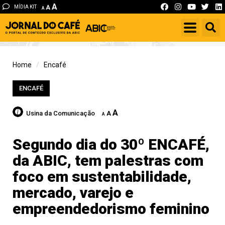
A
MÍDIA KIT
A
A
Home
Encafé
ENCAFÉ
A
Usina da Comunicação
A
A
Segundo dia do 30º ENCAFÉ,
da ABIC, tem palestras com
foco em sustentabilidade,
mercado, varejo e
empreendedorismo feminino