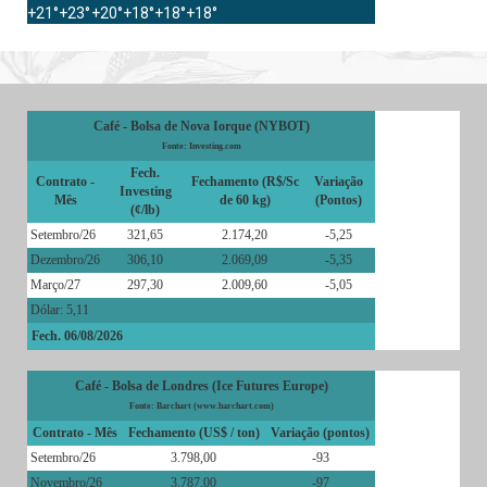
+
21°
+
23°
+
20°
+
18°
+
18°
+
18°
Café - Bolsa de Nova Iorque (NYBOT)
Fonte: Investing.com
Fech.
Contrato -
Fechamento (R$/Sc
Variação
Investing
Mês
de 60 kg)
(Pontos)
(¢/lb)
Setembro/26
321,65
2.174,20
-5,25
Dezembro/26
306,10
2.069,09
-5,35
Março/27
297,30
2.009,60
-5,05
Dólar: 5,11
Fech. 06/08/2026
Café - Bolsa de Londres (Ice Futures Europe)
Fonte: Barchart (www.barchart.com)
Contrato - Mês
Fechamento (US$ / ton)
Variação (pontos)
Setembro/26
3.798,00
-93
Novembro/26
3.787,00
-97