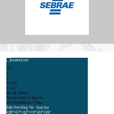
+
31
°
C
H:
+
32°
L:
+
23°
Rio de Janeiro
Sexta-Feira, 07 Agosto
Ver Previsão de 7 Dias
Sáb
Dom
Seg
Ter
Qua
Qui
+
28°
+
37°
+
22°
+
19°
+
23°
+
26°