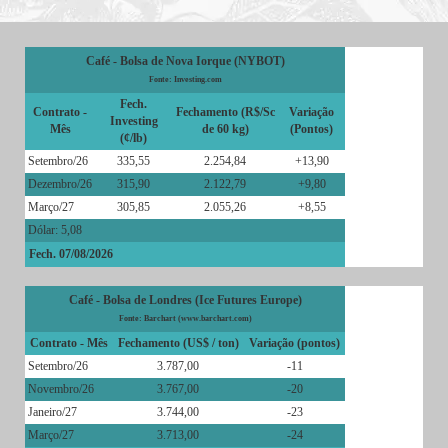
Café - Bolsa de Nova Iorque (NYBOT)
Fonte: Investing.com
Fech.
Contrato -
Fechamento (R$/Sc
Variação
Investing
Mês
de 60 kg)
(Pontos)
(¢/lb)
Setembro/26
335,55
2.254,84
+13,90
Dezembro/26
315,90
2.122,79
+9,80
Março/27
305,85
2.055,26
+8,55
Dólar: 5,08
Fech. 07/08/2026
Café - Bolsa de Londres (Ice Futures Europe)
Fonte: Barchart (www.barchart.com)
Contrato - Mês
Fechamento (US$ / ton)
Variação (pontos)
Setembro/26
3.787,00
-11
Novembro/26
3.767,00
-20
Janeiro/27
3.744,00
-23
Março/27
3.713,00
-24