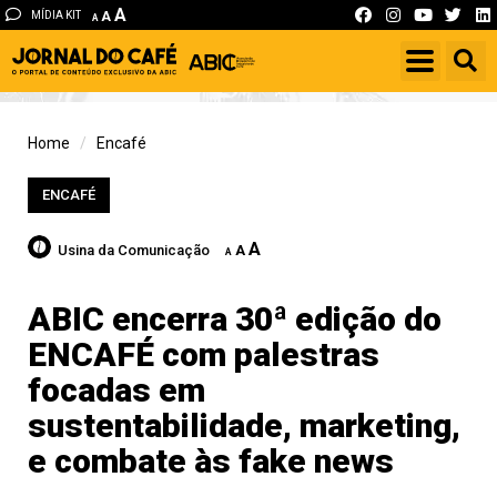
A
MÍDIA KIT
A
A
Home
Encafé
ENCAFÉ
A
Usina da Comunicação
A
A
ABIC encerra 30ª edição do
ENCAFÉ com palestras
focadas em
sustentabilidade, marketing,
e combate às fake news