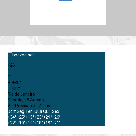
+
26
°
C
H:
+
30°
L:
+
22°
Rio de Janeiro
Sábado, 08 Agosto
Ver Previsão de 7 Dias
Dom
Seg
Ter
Qua
Qui
Sex
+
34°
+
25°
+
19°
+
23°
+
29°
+
26°
+
22°
+
19°
+
19°
+
18°
+
19°
+
21°