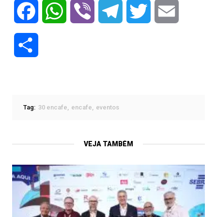
Facebook
WhatsApp
Viber
Telegram
Twitter
Email
Compartilhar
Tag:
30 encafe
encafe
eventos
VEJA TAMBÉM