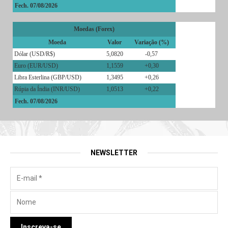
Fech. 07/08/2026
Moedas (Forex)
Moeda
Valor
Variação (%)
Dólar (USD/R$)
5,0820
-0,57
Euro (EUR/USD)
1,1559
+0,30
Libra Esterlina (GBP/USD)
1,3495
+0,26
Rúpia da Índia (INR/USD)
1,0513
+0,22
Fech. 07/08/2026
NEWSLETTER