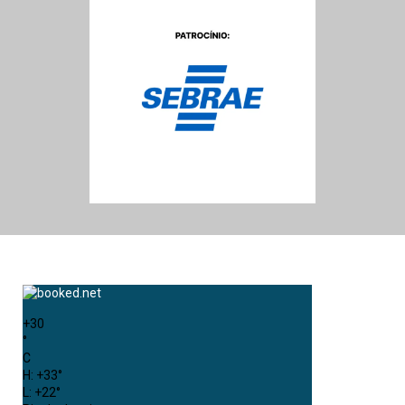
+
30
°
C
H:
+
33°
L:
+
22°