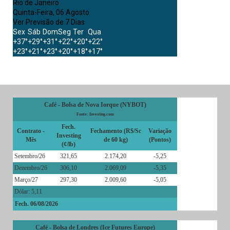
Rio de Janeiro
Quinta-Feira, 06 Agosto
Ver Previsão de 7 Dias
Sex
Sáb
Dom
Seg
Ter
Qua
+
37°
+
29°
+
31°
+
22°
+
20°
+
22°
+
23°
+
21°
+
23°
+
20°
+
18°
+
17°
Café - Bolsa de Nova Iorque (NYBOT)
Fonte: Investing.com
Fech.
Contrato -
Fechamento (R$/Sc
Variação
Investing
Mês
de 60 kg)
(Pontos)
(¢/lb)
Setembro/26
321,65
2.174,20
-5,25
Dezembro/26
306,10
2.069,09
-5,35
Março/27
297,30
2.009,60
-5,05
Dólar: 5,11
Fech. 06/08/2026
Café - Bolsa de Londres (Ice Futures Europe)