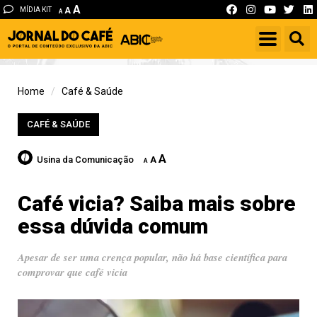
A
MÍDIA KIT
A
A
Home
Café & Saúde
CAFÉ & SAÚDE
A
Usina da Comunicação
A
A
Café vicia? Saiba mais sobre
essa dúvida comum
Apesar de ser uma crença popular, não há base científica para
comprovar que café vicia