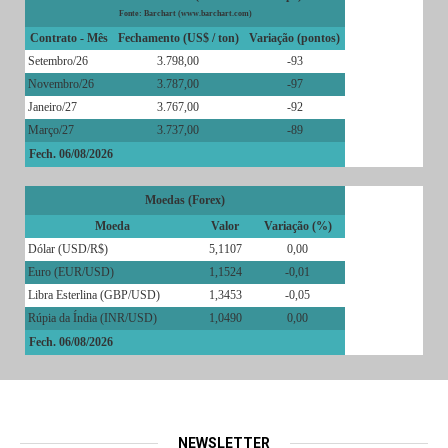
Fonte: Barchart (www.barchart.com)
Contrato - Mês
Fechamento (US$ / ton)
Variação (pontos)
Setembro/26
3.798,00
-93
Novembro/26
3.787,00
-97
Janeiro/27
3.767,00
-92
Março/27
3.737,00
-89
Fech. 06/08/2026
Moedas (Forex)
Moeda
Valor
Variação (%)
Dólar (USD/R$)
5,1107
0,00
Euro (EUR/USD)
1,1524
-0,01
Libra Esterlina (GBP/USD)
1,3453
-0,05
Rúpia da Índia (INR/USD)
1,0490
0,00
Fech. 06/08/2026
NEWSLETTER