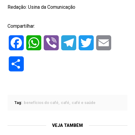
Redação: Usina da Comunicação
Compartilhar:
Facebook
WhatsApp
Viber
Telegram
Twitter
Email
Compartilhar
Tag:
benefícios do café
café
café e saúde
VEJA TAMBÉM