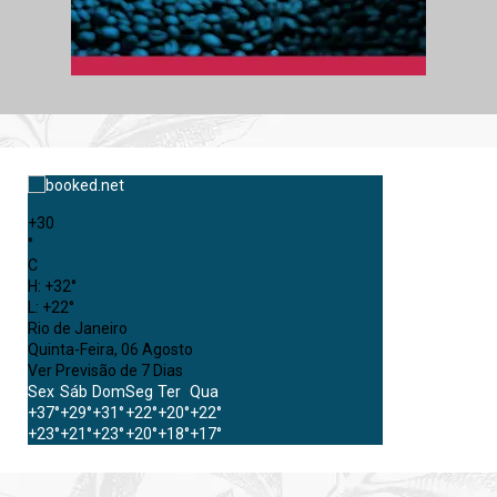
+
30
°
C
H:
+
32°
L:
+
22°
Rio de Janeiro
Quinta-Feira, 06 Agosto
Ver Previsão de 7 Dias
Sex
Sáb
Dom
Seg
Ter
Qua
+
37°
+
29°
+
31°
+
22°
+
20°
+
22°
+
23°
+
21°
+
23°
+
20°
+
18°
+
17°