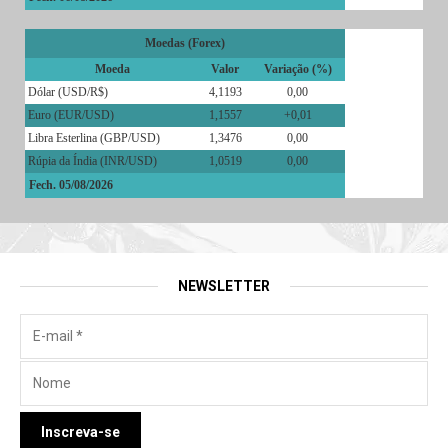
Moedas (Forex)
Moeda
Valor
Variação (%)
Dólar (USD/R$)
4,1193
0,00
Euro (EUR/USD)
1,1557
+0,01
Libra Esterlina (GBP/USD)
1,3476
0,00
Rúpia da Índia (INR/USD)
1,0519
0,00
Fech. 05/08/2026
NEWSLETTER