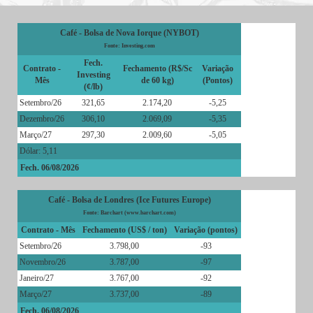
Café - Bolsa de Nova Iorque (NYBOT)
Fonte: Investing.com
Fech.
Contrato -
Fechamento (R$/Sc
Variação
Investing
Mês
de 60 kg)
(Pontos)
(¢/lb)
Setembro/26
321,65
2.174,20
-5,25
Dezembro/26
306,10
2.069,09
-5,35
Março/27
297,30
2.009,60
-5,05
Dólar: 5,11
Fech. 06/08/2026
Café - Bolsa de Londres (Ice Futures Europe)
Fonte: Barchart (www.barchart.com)
Contrato - Mês
Fechamento (US$ / ton)
Variação (pontos)
Setembro/26
3.798,00
-93
Novembro/26
3.787,00
-97
Janeiro/27
3.767,00
-92
Março/27
3.737,00
-89
Fech. 06/08/2026