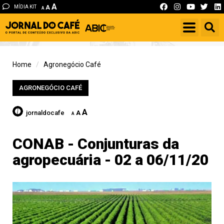
A
MÍDIA KIT
A
A
Home
Agronegócio Café
AGRONEGÓCIO CAFÉ
A
jornaldocafe
A
A
CONAB - Conjunturas da
agropecuária - 02 a 06/11/20