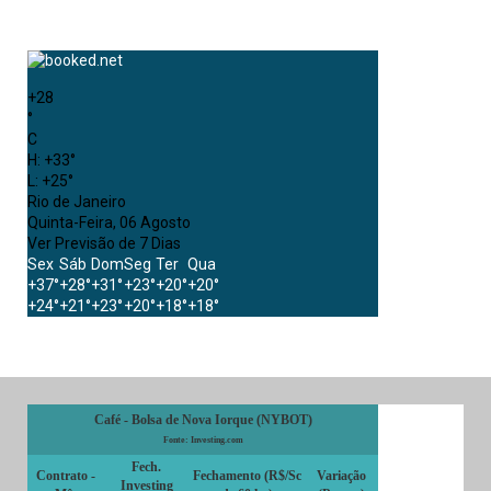
+
28
°
C
H:
+
33°
L:
+
25°
Rio de Janeiro
Quinta-Feira, 06 Agosto
Ver Previsão de 7 Dias
Sex
Sáb
Dom
Seg
Ter
Qua
+
37°
+
28°
+
31°
+
23°
+
20°
+
20°
+
24°
+
21°
+
23°
+
20°
+
18°
+
18°
Café - Bolsa de Nova Iorque (NYBOT)
Fonte: Investing.com
Fech.
Contrato -
Fechamento (R$/Sc
Variação
Investing