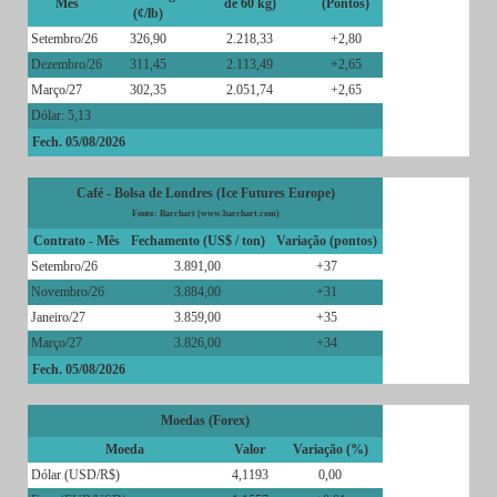
Mês
de 60 kg)
(Pontos)
(¢/lb)
Setembro/26
326,90
2.218,33
+2,80
Dezembro/26
311,45
2.113,49
+2,65
Março/27
302,35
2.051,74
+2,65
Dólar: 5,13
Fech. 05/08/2026
Café - Bolsa de Londres (Ice Futures Europe)
Fonte: Barchart (www.barchart.com)
Contrato - Mês
Fechamento (US$ / ton)
Variação (pontos)
Setembro/26
3.891,00
+37
Novembro/26
3.884,00
+31
Janeiro/27
3.859,00
+35
Março/27
3.826,00
+34
Fech. 05/08/2026
Moedas (Forex)
Moeda
Valor
Variação (%)
Dólar (USD/R$)
4,1193
0,00