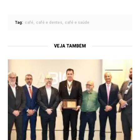
Tag:
café
café e dentes
café e saúde
VEJA TAMBÉM