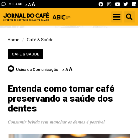
A
MÍDIA KIT
A
A
Home
Café & Saúde
CAFÉ & SAÚDE
A
Usina da Comunicação
A
A
Entenda como tomar café
preservando a saúde dos
dentes
Consumir bebida sem manchar os dentes é possível