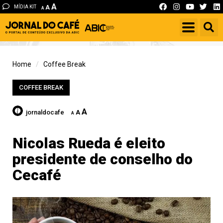
A
MÍDIA KIT
A
A
Home
Coffee Break
COFFEE BREAK
A
jornaldocafe
A
A
Nicolas Rueda é eleito
presidente de conselho do
Cecafé