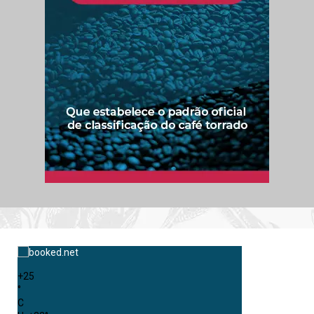
+
25
°
C