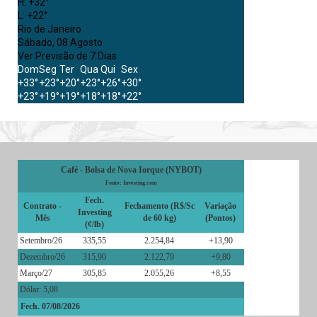
H:
+
32°
L:
+
22°
Rio de Janeiro
Sábado, 08 Agosto
Ver Previsão de 7 Dias
Dom
Seg
Ter
Qua
Qui
Sex
+
33°
+
23°
+
20°
+
23°
+
26°
+
30°
+
23°
+
19°
+
19°
+
18°
+
18°
+
22°
Café - Bolsa de Nova Iorque (NYBOT)
Fonte: Investing.com
Fech.
Contrato -
Fechamento (R$/Sc
Variação
Investing
Mês
de 60 kg)
(Pontos)
(¢/lb)
Setembro/26
335,55
2.254,84
+13,90
Dezembro/26
315,90
2.122,79
+9,80
Março/27
305,85
2.055,26
+8,55
Dólar: 5,08
Fech. 07/08/2026