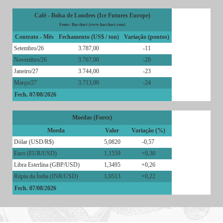
Café - Bolsa de Londres (Ice Futures Europe)
Fonte: Barchart (www.barchart.com)
Contrato - Mês
Fechamento (US$ / ton)
Variação (pontos)
Setembro/26
3.787,00
-11
Novembro/26
3.767,00
-20
Janeiro/27
3.744,00
-23
Março/27
3.713,00
-24
Fech. 07/08/2026
Moedas (Forex)
Moeda
Valor
Variação (%)
Dólar (USD/R$)
5,0820
-0,57
Euro (EUR/USD)
1,1559
+0,30
Libra Esterlina (GBP/USD)
1,3495
+0,26
Rúpia da Índia (INR/USD)
1,0513
+0,22
Fech. 07/08/2026