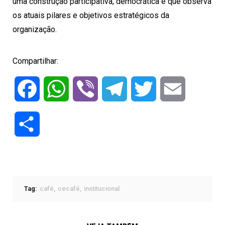
uma construção participativa, democrática e que observa
os atuais pilares e objetivos estratégicos da
organização.
Compartilhar:
Facebook
WhatsApp
Viber
Telegram
Twitter
Email
Compartilhar
Tag:
café
cecafé
institucional