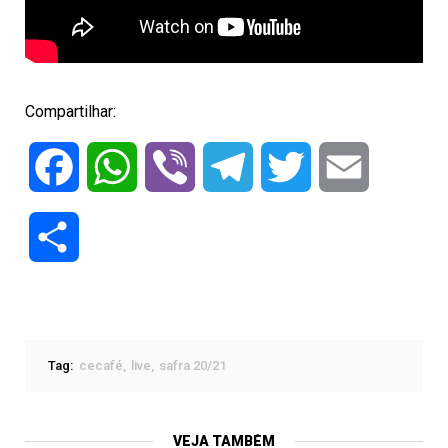
Compartilhar:
Facebook
WhatsApp
Viber
Telegram
Twitter
Email
Compartilhar
Tag:
cecafé
live
safra 20/21
VEJA TAMBÉM