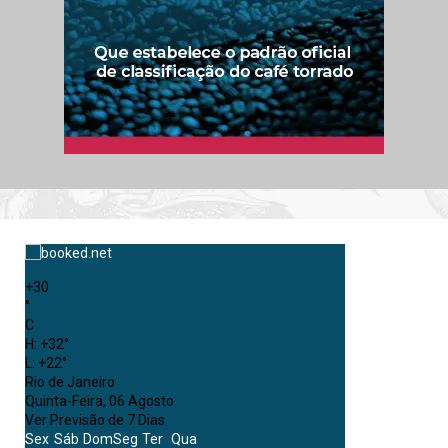
+
30
°
C
H:
+
32°
L:
+
22°
Rio de Janeiro
Quinta-Feira, 06 Agosto
Ver Previsão de 7 Dias
Sex
Sáb
Dom
Seg
Ter
Qua