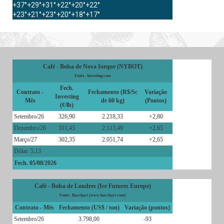
+
37°
+
29°
+
31°
+
22°
+
20°
+
22°
+
23°
+
21°
+
23°
+
20°
+
18°
+
17°
Café - Bolsa de Nova Iorque (NYBOT)
Fonte: Investing.com
Fech.
Contrato -
Fechamento (R$/Sc
Variação
Investing
Mês
de 60 kg)
(Pontos)
(¢/lb)
Setembro/26
326,90
2.218,33
+2,80
Dezembro/26
311,45
2.113,49
+2,65
Março/27
302,35
2.051,74
+2,65
Dólar: 5,13
Fech. 05/08/2026
Café - Bolsa de Londres (Ice Futures Europe)
Fonte: Barchart (www.barchart.com)
Contrato - Mês
Fechamento (US$ / ton)
Variação (pontos)
Setembro/26
3.798,00
-93