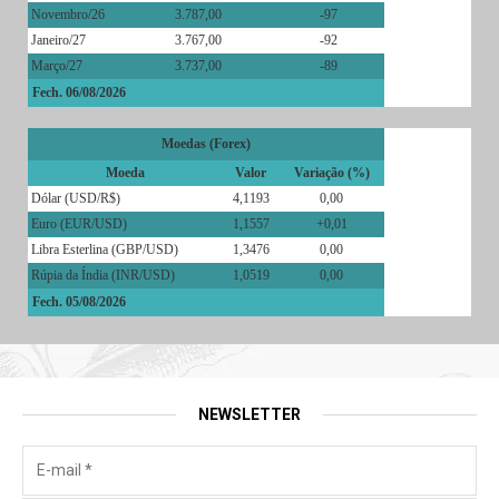
Novembro/26
3.787,00
-97
Janeiro/27
3.767,00
-92
Março/27
3.737,00
-89
Fech. 06/08/2026
Moedas (Forex)
Moeda
Valor
Variação (%)
Dólar (USD/R$)
4,1193
0,00
Euro (EUR/USD)
1,1557
+0,01
Libra Esterlina (GBP/USD)
1,3476
0,00
Rúpia da Índia (INR/USD)
1,0519
0,00
Fech. 05/08/2026
NEWSLETTER