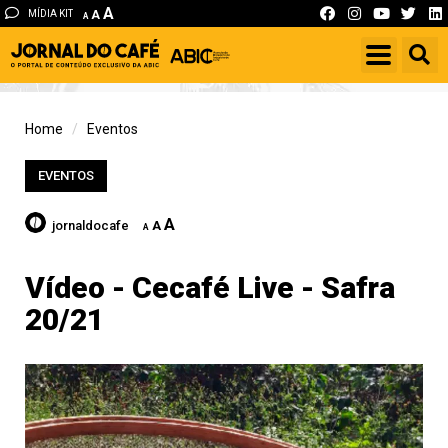
A
MÍDIA KIT
A
A
Home
Eventos
EVENTOS
A
jornaldocafe
A
A
Vídeo - Cecafé Live - Safra
20/21