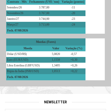
Contrato - Mês
Fechamento (US$ / ton)
Variação (pontos)
Setembro/26
3.787,00
-11
Novembro/26
3.767,00
-20
Janeiro/27
3.744,00
-23
Março/27
3.713,00
-24
Fech. 07/08/2026
Moedas (Forex)
Moeda
Valor
Variação (%)
Dólar (USD/R$)
5,0820
-0,57
Euro (EUR/USD)
1,1559
+0,30
Libra Esterlina (GBP/USD)
1,3495
+0,26
Rúpia da Índia (INR/USD)
1,0513
+0,22
Fech. 07/08/2026
NEWSLETTER