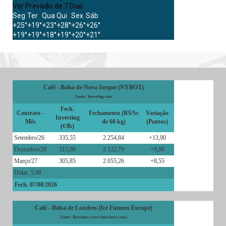
Ver Previsão de 7 Dias
Seg
Ter
Qua
Qui
Sex
Sáb
+
25°
+
19°
+
23°
+
28°
+
26°
+
26°
+
19°
+
19°
+
18°
+
19°
+
20°
+
21°
Café - Bolsa de Nova Iorque (NYBOT)
Fonte: Investing.com
Fech.
Contrato -
Fechamento (R$/Sc
Variação
Investing
Mês
de 60 kg)
(Pontos)
(¢/lb)
Setembro/26
335,55
2.254,84
+13,90
Dezembro/26
315,90
2.122,79
+9,80
Março/27
305,85
2.055,26
+8,55
Dólar: 5,08
Fech. 07/08/2026
Café - Bolsa de Londres (Ice Futures Europe)
Fonte: Barchart (www.barchart.com)