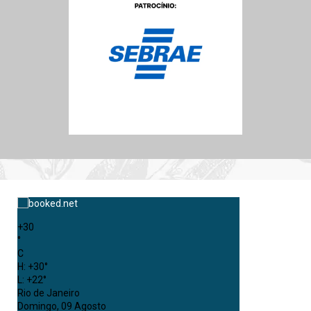
+
30
°
C
H:
+
30°
L:
+
22°
Rio de Janeiro
Domingo, 09 Agosto