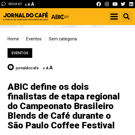
A
MÍDIA KIT
A
A
Home
Eventos
Sem categoria
EVENTOS
A
jornaldocafe
A
A
ABIC define os dois
finalistas de etapa regional
do Campeonato Brasileiro
Blends de Café durante o
São Paulo Coffee Festival