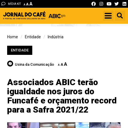
A
MÍDIA KIT
A
A
Home
Entidade
Indústria
ENTIDADE
A
Usina da Comunicação
A
A
Associados ABIC terão
igualdade nos juros do
Funcafé e orçamento record
para a Safra 2021/22