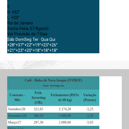
°
C
H:
+
32°
L:
+
23°
Rio de Janeiro
Sexta-Feira, 07 Agosto
Ver Previsão de 7 Dias
Sáb
Dom
Seg
Ter
Qua
Qui
+
28°
+
37°
+
22°
+
19°
+
23°
+
26°
+
21°
+
23°
+
20°
+
18°
+
18°
+
18°
Café - Bolsa de Nova Iorque (NYBOT)
Fonte: Investing.com
Fech.
Contrato -
Fechamento (R$/Sc
Variação
Investing
Mês
de 60 kg)
(Pontos)
(¢/lb)
Setembro/26
321,65
2.174,20
-5,25
Dezembro/26
306,10
2.069,09
-5,35
Março/27
297,30
2.009,60
-5,05