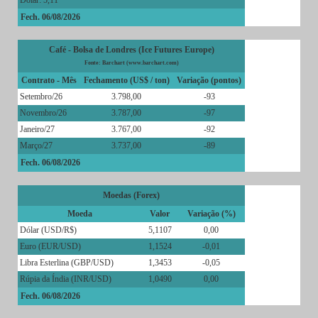
Dólar: 5,11
Fech. 06/08/2026
Café - Bolsa de Londres (Ice Futures Europe)
Fonte: Barchart (www.barchart.com)
Contrato - Mês
Fechamento (US$ / ton)
Variação (pontos)
Setembro/26
3.798,00
-93
Novembro/26
3.787,00
-97
Janeiro/27
3.767,00
-92
Março/27
3.737,00
-89
Fech. 06/08/2026
Moedas (Forex)
Moeda
Valor
Variação (%)
Dólar (USD/R$)
5,1107
0,00
Euro (EUR/USD)
1,1524
-0,01
Libra Esterlina (GBP/USD)
1,3453
-0,05
Rúpia da Índia (INR/USD)
1,0490
0,00
Fech. 06/08/2026