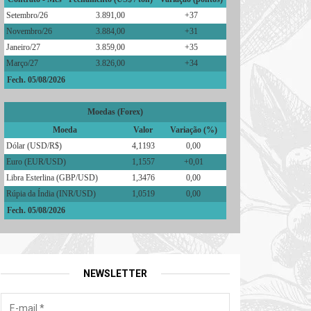
Setembro/26
3.891,00
+37
Novembro/26
3.884,00
+31
Janeiro/27
3.859,00
+35
Março/27
3.826,00
+34
Fech. 05/08/2026
Moedas (Forex)
Moeda
Valor
Variação (%)
Dólar (USD/R$)
4,1193
0,00
Euro (EUR/USD)
1,1557
+0,01
Libra Esterlina (GBP/USD)
1,3476
0,00
Rúpia da Índia (INR/USD)
1,0519
0,00
Fech. 05/08/2026
NEWSLETTER