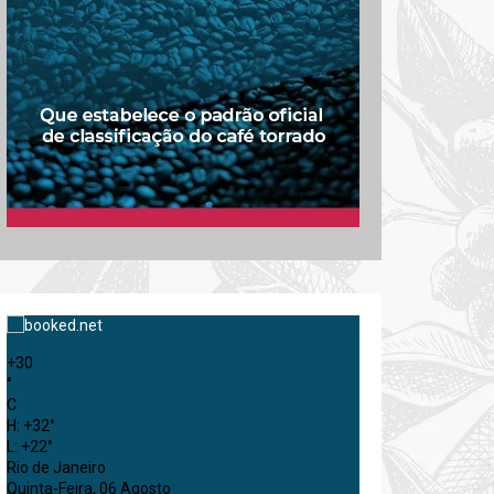
+
30
°
C
H:
+
32°
L:
+
22°
Rio de Janeiro
Quinta-Feira, 06 Agosto