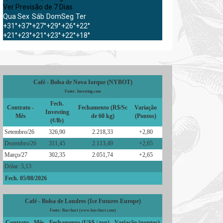
Ver Previsão de 7 Dias
Qua
Sex
Sáb
Dom
Seg
Ter
+
31°
+
37°
+
27°
+
29°
+
26°
+
22°
+
21°
+
23°
+
21°
+
23°
+
22°
+
18°
Café - Bolsa de Nova Iorque (NYBOT)
Fonte: Investing.com
Fech.
Contrato -
Fechamento (R$/Sc
Variação
Investing
Mês
de 60 kg)
(Pontos)
(¢/lb)
Setembro/26
326,90
2.218,33
+2,80
Dezembro/26
311,45
2.113,49
+2,65
Março/27
302,35
2.051,74
+2,65
Dólar: 5,13
Fech. 05/08/2026
Café - Bolsa de Londres (Ice Futures Europe)
Fonte: Barchart (www.barchart.com)
Contrato - Mês
Fechamento (US$ / ton)
Variação (pontos)