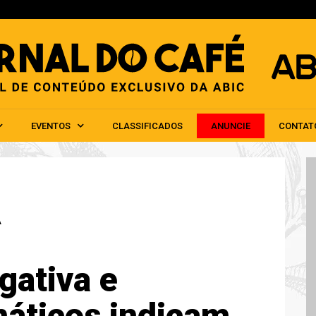
HOME
ABIC
NOTÍCIAS
EVENTOS
CLAS
EVENTOS
CLASSIFICADOS
ANUNCIE
CONTAT
A
gativa e
máticos indicam