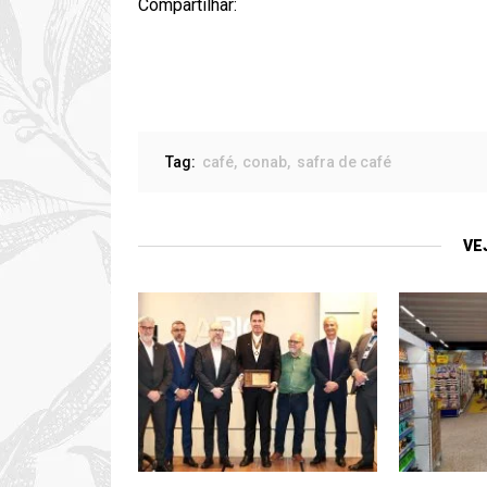
Compartilhar:
Tag:
café
conab
safra de café
VE