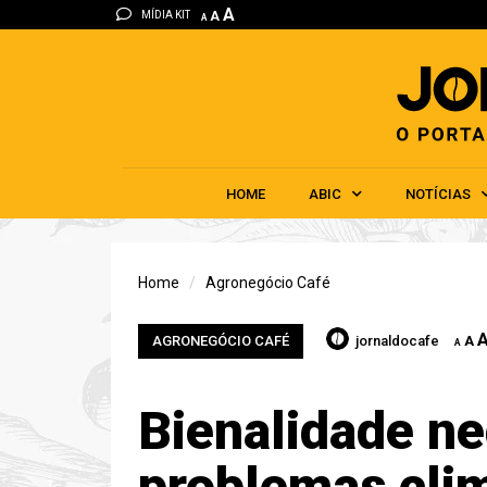
A
MÍDIA KIT
A
A
HOME
ABIC
NOTÍCIAS
Home
Agronegócio Café
AGRONEGÓCIO CAFÉ
jornaldocafe
A
A
Bienalidade ne
problemas cli