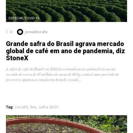
ESPECIAL COVID-19
0
jornaldocafe
Grande safra do Brasil agrava mercado
global de café em ano de pandemia, diz
StoneX
A safra de café do Brasil em 2020 foi estimada nesta quinta-feira em um
recorde de cerca de 65 milhões de sacas de 60 kg, estável ante previsão de
fevereiro, apontou a consultoria StoneX, ressalt…
Tag:
cecafé
live
safra 20/21