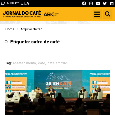
A
MÍDIA KIT
A
A
Home
Arquivo de tag
Etiqueta: safra de café
Tag:
abastecimento
café
café em 2023