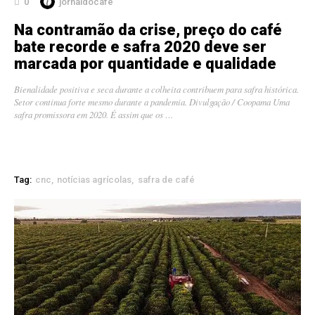
0
jornaldocafe
Na contramão da crise, preço do café
bate recorde e safra 2020 deve ser
marcada por quantidade e qualidade
Bienalidade positiva e seca durante a colheita contribuem para safra histórica.
Setor continua forte mesmo durante a pandemia. Divulgação / Coopama Uma
safra promissora em 2020. É assim que os …
Tag:
cnc
notícias agrícolas
safra de café