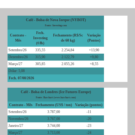
Café - Bolsa de Nova Iorque (NYBOT)
Fonte: Investing.com
Fech.
Contrato -
Fechamento (R$/Sc
Variação
Investing
Mês
de 60 kg)
(Pontos)
(¢/lb)
Setembro/26
335,55
2.254,84
+13,90
Dezembro/26
315,90
2.122,79
+9,80
Março/27
305,85
2.055,26
+8,55
Dólar: 5,08
Fech. 07/08/2026
Café - Bolsa de Londres (Ice Futures Europe)
Fonte: Barchart (www.barchart.com)
Contrato - Mês
Fechamento (US$ / ton)
Variação (pontos)
Setembro/26
3.787,00
-11
Novembro/26
3.767,00
-20
Janeiro/27
3.744,00
-23
Março/27
3.713,00
-24