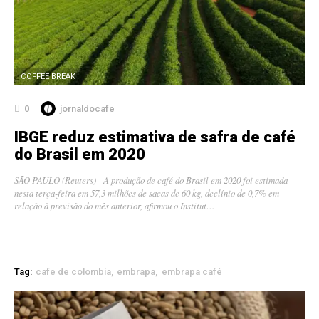
COFFEE BREAK
0
jornaldocafe
IBGE reduz estimativa de safra de café
do Brasil em 2020
SÃO PAULO (Reuters) - A produção de café do Brasil em 2020 foi estimada
nesta terça-feira em 57,3 milhões de sacas de 60 kg, declínio de 0,7% em
relação à previsão do mês anterior, afirmou o Institut…
Tag:
cafe de colombia
embrapa
embrapa café