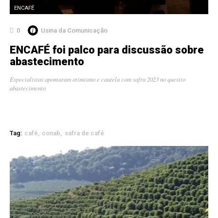
ENCAFÉ
0
Usina da Comunicação
ENCAFÉ foi palco para discussão sobre
abastecimento
Especialistas apontaram otimismo e cautela com safra 2023 no quesito
abastecimento
Tag:
café
conab
safra de café