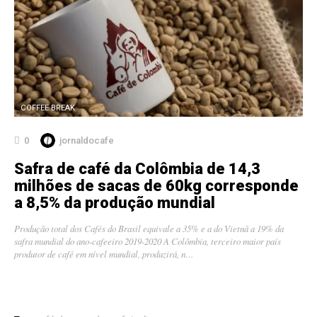
COFFEE BREAK
0
jornaldocafe
Safra de café da Colômbia de 14,3
milhões de sacas de 60kg corresponde
a 8,5% da produção mundial
Produção total dos Cafés do Brasil equivale a 35% e a do Vietnã a 19% da
safra mundial do ano-cafeeiro 2019-2020 A Colômbia, terceiro maior país
produtor de café em nível mundial, produzirá, n…