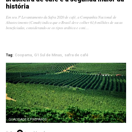
história
Em seu 3º Levantamento da Safra 2020 de café, a Companhia Nacional de
Abastecimento (Conab) indica que o Brasil deve colher 61,6 milhões de sacas
beneficiadas, considerando-se os tipos arábica e coni…
Tag:
Coopama
G1 Sul de Minas
safra de café
QUALIDADE E PREPAROS