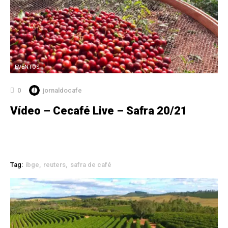
EVENTOS
0
jornaldocafe
Vídeo – Cecafé Live – Safra 20/21
Tag:
ibge
reuters
safra de café