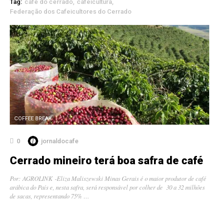
Tag:
café do cerrado
cafeicultura
Federação dos Cafeicultores do Cerrado
COFFEE BREAK
0
jornaldocafe
Cerrado mineiro terá boa safra de café
Por: AGROLINK -Eliza Maliszewski Minas Gerais é o maior produtor de café
arábica do País e, nesta safra, será responsável por colher de 30 a 32 milhões
de sacas, representando 75% …