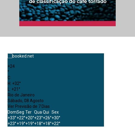
+
24
°
C
H:
+
32°
L:
+
21°
Rio de Janeiro
Sábado, 08 Agosto
Ver Previsão de 7 Dias
Dom
Seg
Ter
Qua
Qui
Sex
+
33°
+
22°
+
20°
+
23°
+
26°
+
30°
+
23°
+
19°
+
19°
+
18°
+
18°
+
22°