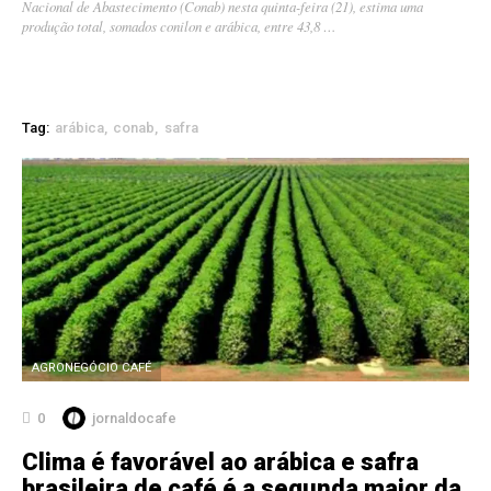
Nacional de Abastecimento (Conab) nesta quinta-feira (21), estima uma
produção total, somados conilon e arábica, entre 43,8 …
Tag:
arábica
conab
safra
AGRONEGÓCIO CAFÉ
0
jornaldocafe
Clima é favorável ao arábica e safra
brasileira de café é a segunda maior da