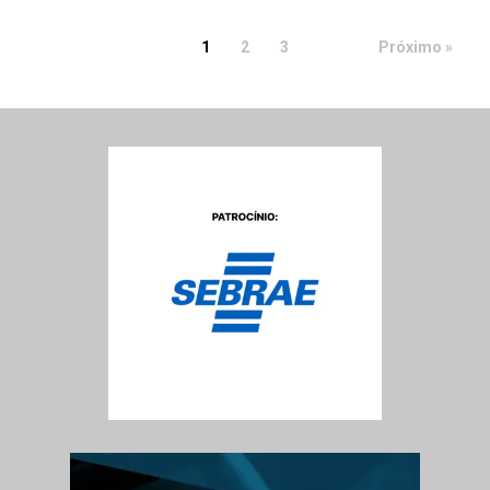
1
2
3
Próximo »