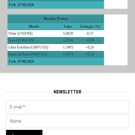
Fech. 07/08/2026
Moedas (Forex)
Moeda
Valor
Variação (%)
Dólar (USD/R$)
5,0820
-0,57
Euro (EUR/USD)
1,1559
+0,30
Libra Esterlina (GBP/USD)
1,3495
+0,26
Rúpia da Índia (INR/USD)
1,0513
+0,22
Fech. 07/08/2026
NEWSLETTER