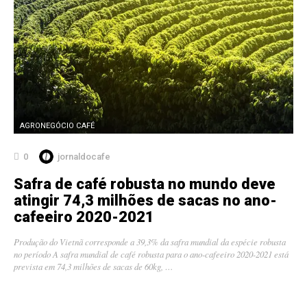
AGRONEGÓCIO CAFÉ
0
jornaldocafe
Safra de café robusta no mundo deve
atingir 74,3 milhões de sacas no ano-
cafeeiro 2020-2021
Produção do Vietnã corresponde a 39,3% da safra mundial da espécie robusta
no período A safra mundial de café robusta para o ano-cafeeiro 2020-2021 está
prevista em 74,3 milhões de sacas de 60kg, …