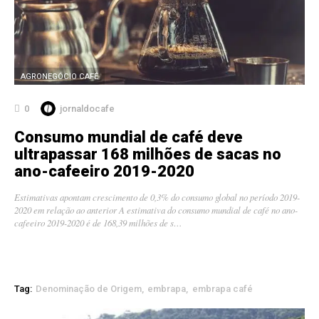
AGRONEGÓCIO CAFÉ
0
jornaldocafe
Consumo mundial de café deve
ultrapassar 168 milhões de sacas no
ano-cafeeiro 2019-2020
Estimativas apontam crescimento de 0,3% do consumo global no período 2019-
2020 em relação ao anterior A estimativa do consumo mundial de café no ano-
cafeeiro 2019-2020 é de 168,39 milhões de s…
Tag:
Denominação de Origem
embrapa
embrapa café