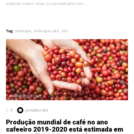
atingiram o maior volume já registrado para o mês…
Tag:
embrapa
embrapa café
OIC
AGRONEGÓCIO CAFÉ
0
jornaldocafe
Produção mundial de café no ano
cafeeiro 2019-2020 está estimada em