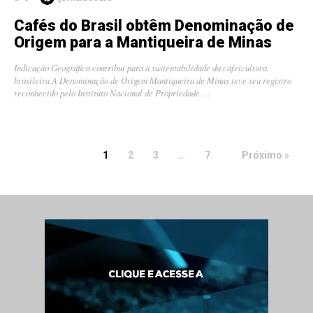
Cafés do Brasil obtêm Denominação de
Origem para a Mantiqueira de Minas
Indicação Geográfica contribui para a sustentabilidade da cafeicultura
brasileira A Denominação de Origem Mantiqueira de Minas teve seu registro
reconhecido pelo Instituto Nacional de Propriedade …
1
2
3
…
7
Próximo »