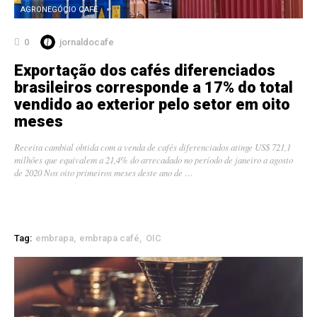
AGRONEGÓCIO CAFÉ
0
jornaldocafe
Exportação dos cafés diferenciados
brasileiros corresponde a 17% do total
vendido ao exterior pelo setor em oito
meses
Receita cambial obtida com a venda de cafés diferenciados atinge US$ 721,1
milhões que equivalem a 21,4% do arrecadado no período de janeiro a agosto
de 2020 Nos oito primeiros meses deste ano de …
Tag:
embrapa
embrapa café
OIC