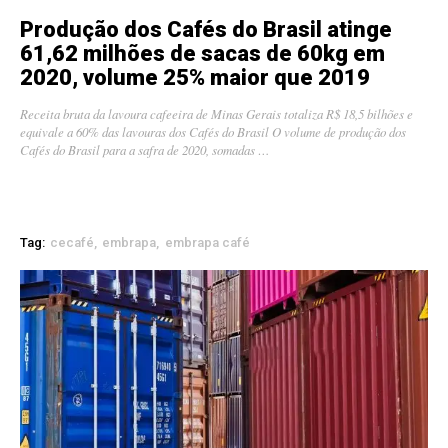
Produção dos Cafés do Brasil atinge
61,62 milhões de sacas de 60kg em
2020, volume 25% maior que 2019
Receita bruta da lavoura cafeeira de Minas Gerais totaliza R$ 18,5 bilhões e
equivale a 60% das lavouras dos Cafés do Brasil O volume de produção dos
Cafés do Brasil para a safra de 2020, somadas …
Tag:
cecafé
embrapa
embrapa café