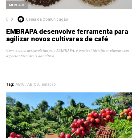
MERCADO
0
Usina da Comunicação
EMBRAPA desenvolve ferramenta para
agilizar novos cultivares de café
Com técnica desenvolvida pela EMBRAPA, é possível identificar plantas com
aspectos favoráveis ao cultivo
Tag:
ABIC
ABICS
amacro