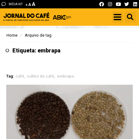
A
MÍDIA KIT
A
A
Home
Arquivo de tag
Etiqueta: embrapa
Tag:
café
cultivo de café
embrapa