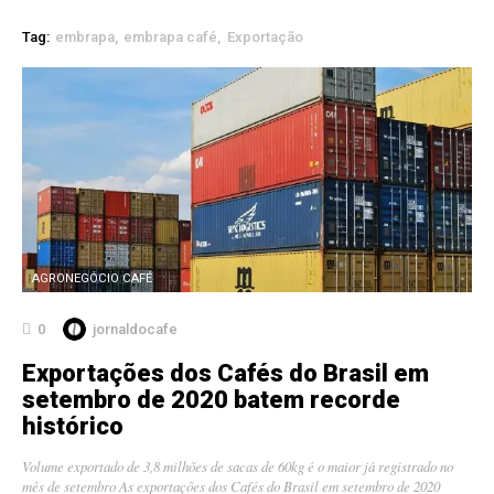
Tag:
embrapa
embrapa café
Exportação
AGRONEGÓCIO CAFÉ
0
jornaldocafe
Exportações dos Cafés do Brasil em
setembro de 2020 batem recorde
histórico
Volume exportado de 3,8 milhões de sacas de 60kg é o maior já registrado no
mês de setembro As exportações dos Cafés do Brasil em setembro de 2020