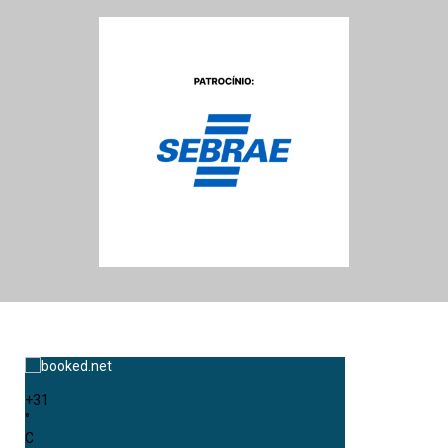
+
31
°
C