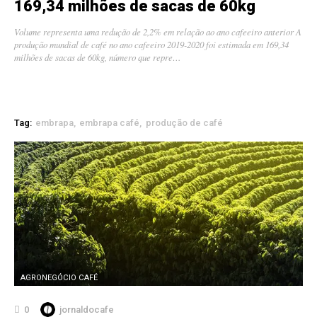
169,34 milhões de sacas de 60kg
Volume representa uma redução de 2,2% em relação ao ano cafeeiro anterior A
produção mundial de café no ano cafeeiro 2019-2020 foi estimada em 169,34
milhões de sacas de 60kg, número que repre…
Tag:
embrapa
embrapa café
produção de café
AGRONEGÓCIO CAFÉ
0
jornaldocafe