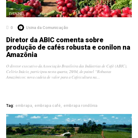
EVENTOS
0
Usina da Comunicação
Diretor da ABIC comenta sobre
produção de cafés robusta e conilon na
Amazônia
O diretor executivo da Associação Brasileira das Indústrias de Café (ABIC),
Celírio Inácio, participou nesta quarta, 28/04, do painel “Robustas
Amazônicos: nova cadeia de valor para a Cafeicultura na…
Tag:
embrapa
embrapa café
embrapa rondônia