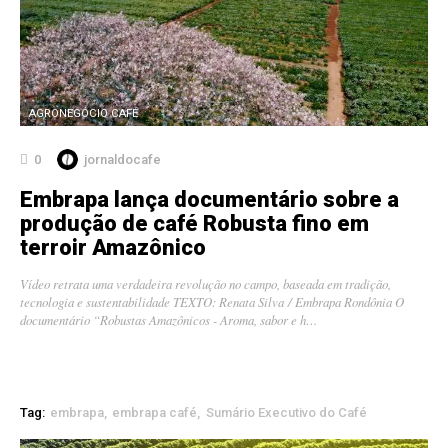
AGRONEGÓCIO CAFÉ
0
jornaldocafe
Embrapa lança documentário sobre a
produção de café Robusta fino em
terroir Amazônico
Vídeo retrata uma verdadeira revolução no campo, baseada em tradição,
tecnologia e sustentabilidade TEXTO: Renata Silva / Embrapa Rondônia O
documentário “Robustas Amazônicos - Aroma, sabor e h…
Tag:
embrapa
embrapa café
Sumário Executivo do Café