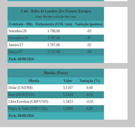
Café - Bolsa de Londres (Ice Futures Europe)
Fonte: Barchart (www.barchart.com)
Contrato - Mês
Fechamento (US$ / ton)
Variação (pontos)
Setembro/26
3.798,00
-93
Novembro/26
3.787,00
-97
Janeiro/27
3.767,00
-92
Março/27
3.737,00
-89
Fech. 06/08/2026
Moedas (Forex)
Moeda
Valor
Variação (%)
Dólar (USD/R$)
5,1107
0,00
Euro (EUR/USD)
1,1524
-0,01
Libra Esterlina (GBP/USD)
1,3453
-0,05
Rúpia da Índia (INR/USD)
1,0490
0,00
Fech. 06/08/2026