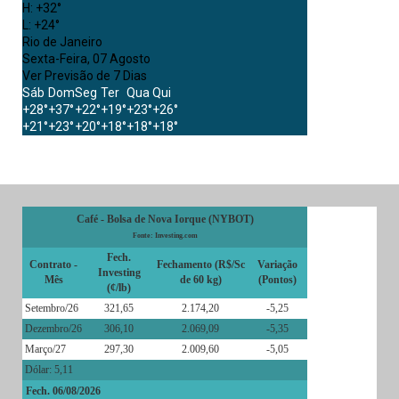
H:
+
32°
L:
+
24°
Rio de Janeiro
Sexta-Feira, 07 Agosto
Ver Previsão de 7 Dias
Sáb
Dom
Seg
Ter
Qua
Qui
+
28°
+
37°
+
22°
+
19°
+
23°
+
26°
+
21°
+
23°
+
20°
+
18°
+
18°
+
18°
Café - Bolsa de Nova Iorque (NYBOT)
Fonte: Investing.com
Fech.
Contrato -
Fechamento (R$/Sc
Variação
Investing
Mês
de 60 kg)
(Pontos)
(¢/lb)
Setembro/26
321,65
2.174,20
-5,25
Dezembro/26
306,10
2.069,09
-5,35
Março/27
297,30
2.009,60
-5,05
Dólar: 5,11
Fech. 06/08/2026