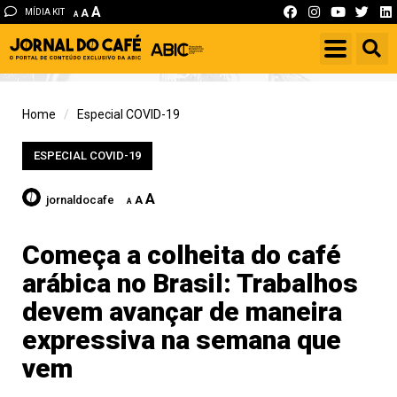
A
MÍDIA KIT
A
A
Home
Especial COVID-19
ESPECIAL COVID-19
A
jornaldocafe
A
A
Começa a colheita do café
arábica no Brasil: Trabalhos
devem avançar de maneira
expressiva na semana que
vem