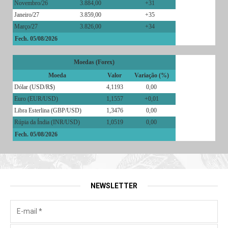
Novembro/26
3.884,00
+31
Janeiro/27
3.859,00
+35
Março/27
3.826,00
+34
Fech. 05/08/2026
Moedas (Forex)
Moeda
Valor
Variação (%)
Dólar (USD/R$)
4,1193
0,00
Euro (EUR/USD)
1,1557
+0,01
Libra Esterlina (GBP/USD)
1,3476
0,00
Rúpia da Índia (INR/USD)
1,0519
0,00
Fech. 05/08/2026
NEWSLETTER