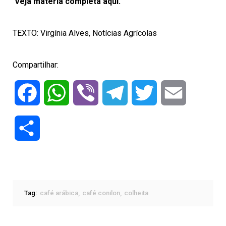
Veja matéria completa aqui.
TEXTO: Virgínia Alves, Notícias Agrícolas
Compartilhar:
Facebook
WhatsApp
Viber
Telegram
Twitter
Email
Compartilhar
Tag:
café arábica
café conilon
colheita