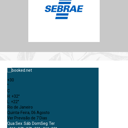
+
30
°
C
H:
+
32°
L:
+
22°
Rio de Janeiro
Quinta-Feira, 06 Agosto
Ver Previsão de 7 Dias
Qua
Sex
Sáb
Dom
Seg
Ter