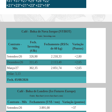
+
31°
+
37°
+
27°
+
29°
+
26°
+
22°
+
21°
+
23°
+
21°
+
23°
+
22°
+
18°
Café - Bolsa de Nova Iorque (NYBOT)
Fonte: Investing.com
Fech.
Contrato -
Fechamento (R$/Sc
Variação
Investing
Mês
de 60 kg)
(Pontos)
(¢/lb)
Setembro/26
326,90
2.218,33
+2,80
Dezembro/26
311,45
2.113,49
+2,65
Março/27
302,35
2.051,74
+2,65
Dólar: 5,13
Fech. 05/08/2026
Café - Bolsa de Londres (Ice Futures Europe)
Fonte: Barchart (www.barchart.com)
Contrato - Mês
Fechamento (US$ / ton)
Variação (pontos)
Setembro/26
3.891,00
+37