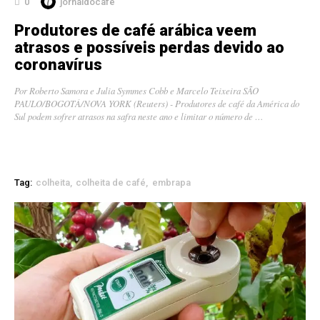
0
jornaldocafe
Produtores de café arábica veem
atrasos e possíveis perdas devido ao
coronavírus
Por Roberto Samora e Julia Symmes Cobb e Marcelo Teixeira SÃO
PAULO/BOGOTÁ/NOVA YORK (Reuters) - Produtores de café da América do
Sul podem sofrer atrasos na safra neste ano e limitar o número de …
Tag:
colheita
colheita de café
embrapa