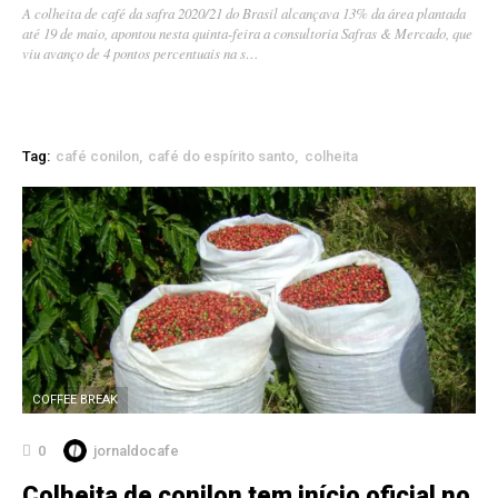
A colheita de café da safra 2020/21 do Brasil alcançava 13% da área plantada
até 19 de maio, apontou nesta quinta-feira a consultoria Safras & Mercado, que
viu avanço de 4 pontos percentuais na s…
Tag:
café conilon
café do espírito santo
colheita
COFFEE BREAK
0
jornaldocafe
Colheita de conilon tem início oficial no