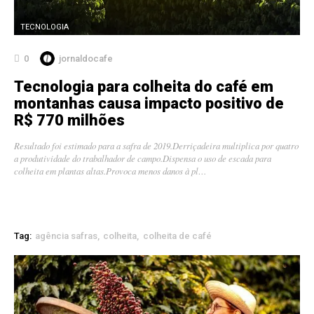
TECNOLOGIA
0
jornaldocafe
Tecnologia para colheita do café em
montanhas causa impacto positivo de
R$ 770 milhões
Resultado foi estimado para a safra de 2019.Derriçadeira multiplica por quatro
a produtividade do trabalhador de campo.Dispensa o uso de escada para
colheita em plantas altas.Provoca menos danos à pl…
Tag:
agência safras
colheita
colheita de café