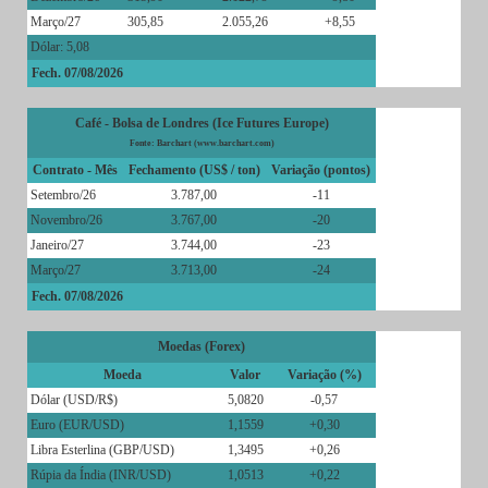
Março/27
305,85
2.055,26
+8,55
Dólar: 5,08
Fech. 07/08/2026
Café - Bolsa de Londres (Ice Futures Europe)
Fonte: Barchart (www.barchart.com)
Contrato - Mês
Fechamento (US$ / ton)
Variação (pontos)
Setembro/26
3.787,00
-11
Novembro/26
3.767,00
-20
Janeiro/27
3.744,00
-23
Março/27
3.713,00
-24
Fech. 07/08/2026
Moedas (Forex)
Moeda
Valor
Variação (%)
Dólar (USD/R$)
5,0820
-0,57
Euro (EUR/USD)
1,1559
+0,30
Libra Esterlina (GBP/USD)
1,3495
+0,26
Rúpia da Índia (INR/USD)
1,0513
+0,22