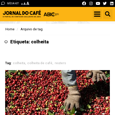
A
MÍDIA KIT
A
A
Home
Arquivo de tag
Etiqueta: colheita
Tag:
colheita
colheita de café
reuters