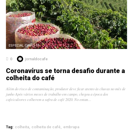
ESPECIAL COVID-19
0
jornaldocafe
Coronavírus se torna desafio durante a
colheita do café
Além do risco de contaminação, produtor deve ficar atento às chuvas no mês de
junho Após vários meses de trabalho em campo, chegou a época dos
cafeicultores colherem a safra de café 2020. No entan…
Tag:
colheita
colheita de café
embrapa