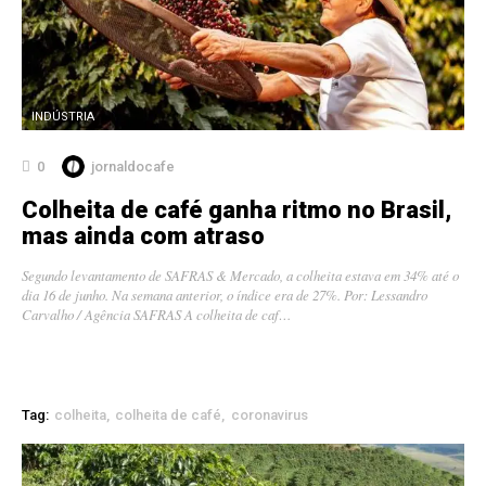
INDÚSTRIA
0
jornaldocafe
Colheita de café ganha ritmo no Brasil,
mas ainda com atraso
Segundo levantamento de SAFRAS & Mercado, a colheita estava em 34% até o
dia 16 de junho. Na semana anterior, o índice era de 27%. Por: Lessandro
Carvalho / Agência SAFRAS A colheita de caf…
Tag:
colheita
colheita de café
coronavirus