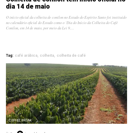
dia 14 de maio
O início oficial da colheita de conilon no Estado do Espírito Santo foi instituído
no calendário oficial do Estado como o ‘Dia do Início da Colheita do Café
Conilon, em 14 de maio, por meio da Lei 9.…
Tag:
café arábica
colheita
colheita de café
COFFEE BREAK