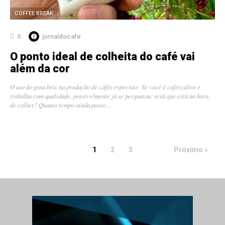
COFFEE BREAK
0
jornaldocafe
O ponto ideal de colheita do café vai
além da cor
O uso do grau brix na produção de cafés especiais Se você é cafeicultor e
trabalha com qualidade, possivelmente já se perguntou: será que está na hora
de colher? Quanto tempo ainda posso…
1
2
3
Próximo »