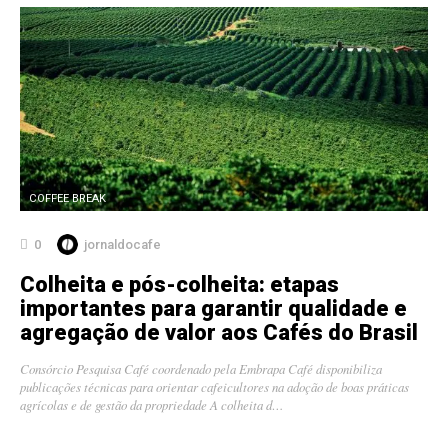
COFFEE BREAK
0
jornaldocafe
Colheita e pós-colheita: etapas
importantes para garantir qualidade e
agregação de valor aos Cafés do Brasil
Consórcio Pesquisa Café coordenado pela Embrapa Café disponibiliza
publicações técnicas para orientar cafeicultores na adoção de boas práticas
agrícolas e de gestão da propriedade A colheita d…