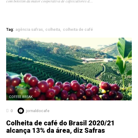
com boletim da maior cooperativa de cafeicultores d…
Tag:
agência safras
colheita
colheita de café
COFFEE BREAK
0
jornaldocafe
Colheita de café do Brasil 2020/21
alcança 13% da área, diz Safras