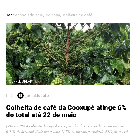
Tag:
associado abic
colheita
colheita de café
COFFEE BREAK
0
jornaldocafe
Colheita de café da Cooxupé atinge 6%
do total até 22 de maio
(REUTERS) A colheita de café dos cooperados da Cooxupé havia alcançado
6,06% da área até 22 de maio, ante 11,7% no mesmo período de 2019, de acordo