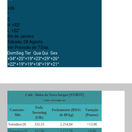
+
26
°
C
H:
+
32°
L:
+
22°
Rio de Janeiro
Sábado, 08 Agosto
Ver Previsão de 7 Dias
Dom
Seg
Ter
Qua
Qui
Sex
+
34°
+
25°
+
19°
+
23°
+
29°
+
26°
+
22°
+
19°
+
19°
+
18°
+
19°
+
21°
Café - Bolsa de Nova Iorque (NYBOT)
Fonte: Investing.com
Fech.
Contrato -
Fechamento (R$/Sc
Variação
Investing
Mês
de 60 kg)
(Pontos)
(¢/lb)
Setembro/26
335,55
2.254,84
+13,90
Dezembro/26
315,90
2.122,79
+9,80