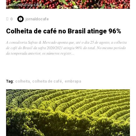
AGRONEGÓCIO CAFÉ
0
jornaldocafe
Colheita de café no Brasil atinge 96%
A consultoria Safras & Mercado aponta que, até o dia 25 de agosto, a colheita
de café do Brasil da safra 2020/2021 atingiu 96% do total. No mesmo período
da temporada anterior, os números registr…
Tag:
colheita
colheita de café
embrapa