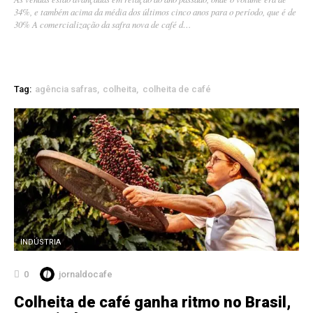
34%, e também acima da média dos últimos cinco anos para o período, que é de
30% A comercialização da safra nova de café d…
Tag:
agência safras
colheita
colheita de café
INDÚSTRIA
0
jornaldocafe
Colheita de café ganha ritmo no Brasil,