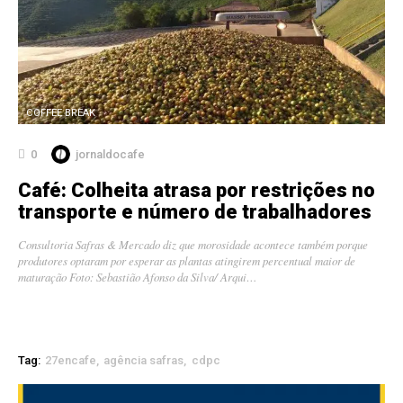
COFFEE BREAK
0
jornaldocafe
Café: Colheita atrasa por restrições no
transporte e número de trabalhadores
Consultoria Safras & Mercado diz que morosidade acontece também porque
produtores optaram por esperar as plantas atingirem percentual maior de
maturação Foto: Sebastião Afonso da Silva/ Arqui…
Tag:
27encafe
agência safras
cdpc