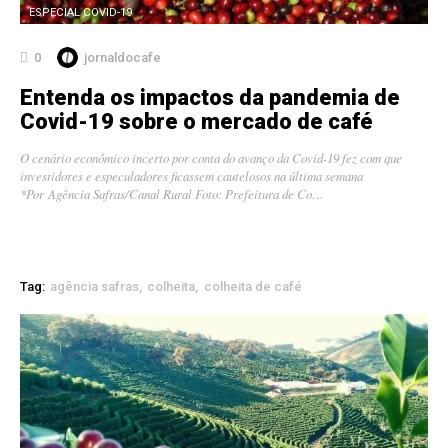
ESPECIAL COVID-19
0
jornaldocafe
Entenda os impactos da pandemia de
Covid-19 sobre o mercado de café
O cenário econômico incerto por conta do avanço da Covid-19 fez com que
investidores e especuladores ficassem cautelosos na última semana
*Por Agência Safras/Canal Rural Foto: Prefeitura de Co…
Tag:
agência safras
colheita
colheita de café