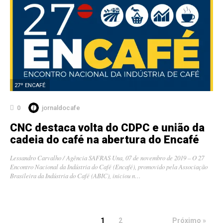
27º ENCAFÉ
0
jornaldocafe
CNC destaca volta do CDPC e união da
cadeia do café na abertura do Encafé
Lessandro Carvalho / Agência SAFRAS Una, 07 de novembro de 2019 – O 27
Encontro Nacional da Indústria do Café (Encafé), promovido pela Associação
Brasileira da Indústria do Café (ABIC), iniciou n…
1
2
Próximo »