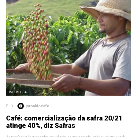
INDÚSTRIA
0
jornaldocafe
Café: comercialização da safra 20/21
atinge 40%, diz Safras
As vendas estão avançadas em relação ao ano passado, onde o volume era de