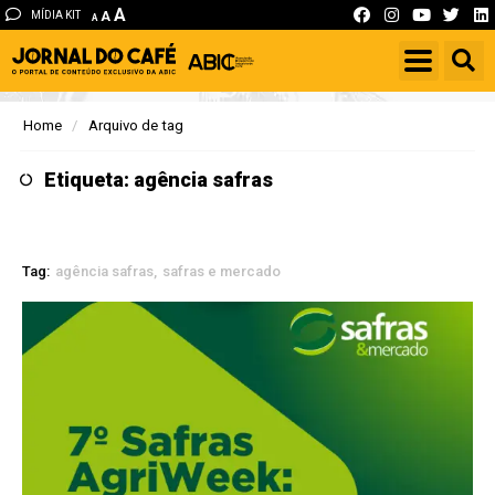
A
MÍDIA KIT
A
A
Home
Arquivo de tag
Etiqueta: agência safras
Tag:
agência safras
safras e mercado