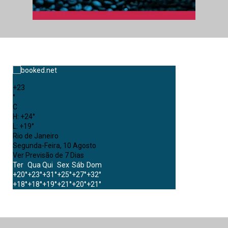
+
23
°
C
H:
+
24°
L:
+
19°
Rio de Janeiro
Segunda-Feira, 10 Agosto
Ver Previsão de 7 Dias
Ter
Qua
Qui
Sex
Sáb
Dom
+
20°
+
23°
+
31°
+
25°
+
27°
+
32°
+
18°
+
18°
+
19°
+
21°
+
20°
+
21°