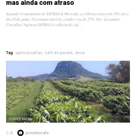
mas ainda com atraso
Segundo levantamento de SAFRAS & Mercado, a colheita estava em 34% até o
dia 16 de junho. Na semana anterior, o índice era de 27%. Por: Lessandro
Carvalho / Agência SAFRAS A colheita de caf…
Tag:
agência safras
café do paraná
deral
COFFEE BREAK
0
jornaldocafe