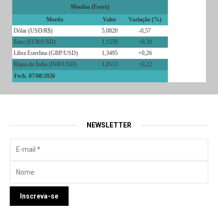
Moedas (Forex)
Moeda
Valor
Variação (%)
Dólar (USD/R$)
5,0820
-0,57
Euro (EUR/USD)
1,1559
+0,30
Libra Esterlina (GBP/USD)
1,3495
+0,26
Rúpia da Índia (INR/USD)
1,0513
+0,22
Fech. 07/08/2026
NEWSLETTER