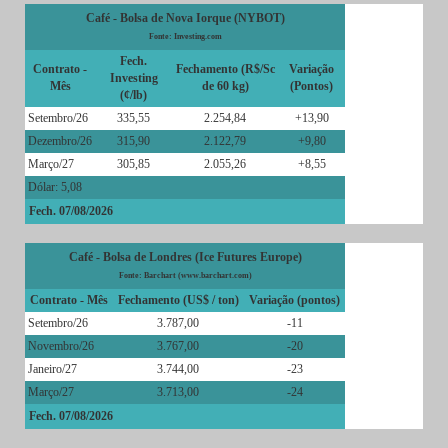
Café - Bolsa de Nova Iorque (NYBOT)
Fonte: Investing.com
Fech.
Contrato -
Fechamento (R$/Sc
Variação
Investing
Mês
de 60 kg)
(Pontos)
(¢/lb)
Setembro/26
335,55
2.254,84
+13,90
Dezembro/26
315,90
2.122,79
+9,80
Março/27
305,85
2.055,26
+8,55
Dólar: 5,08
Fech. 07/08/2026
Café - Bolsa de Londres (Ice Futures Europe)
Fonte: Barchart (www.barchart.com)
Contrato - Mês
Fechamento (US$ / ton)
Variação (pontos)
Setembro/26
3.787,00
-11
Novembro/26
3.767,00
-20
Janeiro/27
3.744,00
-23
Março/27
3.713,00
-24
Fech. 07/08/2026