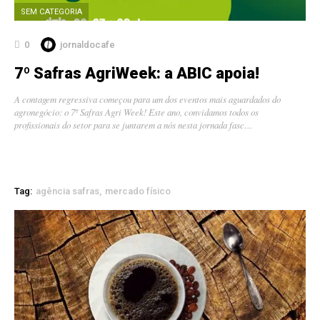
SEM CATEGORIA
0
jornaldocafe
7º Safras AgriWeek: a ABIC apoia!
A contagem regressiva começou para um dos eventos mais aguardados do
agronegócio: o 7º Safras Agri Week! Este ano, convidamos todos os
profissionais do setor para se juntarem a nós nesta jornada fasc…
Tag:
agência safras
mercado físico