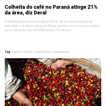
Colheita do café no Paraná atinge 21%
da área, diz Deral
O Departamento de Economia Rural (Deral), da Secretaria de Estado da
Agricultura e do Abastecimento do Paraná, informou em seu relatório semanal
que a colheita da safra 2019/2020 atingiu 21% da área …
Tag:
agência safras
Canal Rural
coronavirus