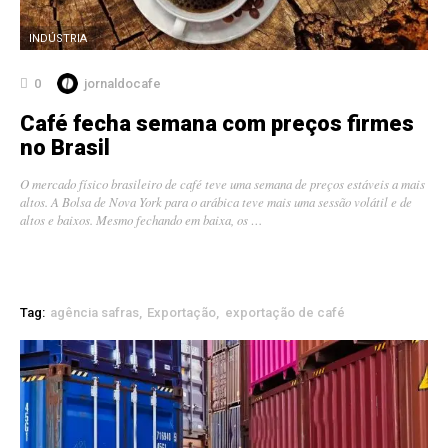
INDÚSTRIA
0
jornaldocafe
Café fecha semana com preços firmes
no Brasil
O mercado físico brasileiro de café teve uma semana de preços estáveis a mais
altos. A Bolsa de Nova York para o arábica teve mais uma sessão volátil e de
altos e baixos. Mesmo fechando em baixa, os …
Tag:
agência safras
Exportação
exportação de café