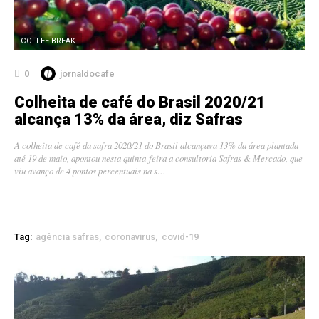
COFFEE BREAK
0
jornaldocafe
Colheita de café do Brasil 2020/21
alcança 13% da área, diz Safras
A colheita de café da safra 2020/21 do Brasil alcançava 13% da área plantada
até 19 de maio, apontou nesta quinta-feira a consultoria Safras & Mercado, que
viu avanço de 4 pontos percentuais na s…
Tag:
agência safras
coronavirus
covid-19