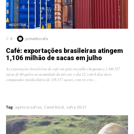
INDÚSTRIA
0
jornaldocafe
Café: exportações brasileiras atingem
1,106 milhão de sacas em julho
As exportações brasileiras de café em grão em julho chegaram a 1.106.527
sacas de 60 quilos no acumulado do mês até o dia 12, com 8 dias úteis
computados (média diária de 138.317 sacas), com receita …
Tag:
agência safras
Canal Rural
safra 20/21