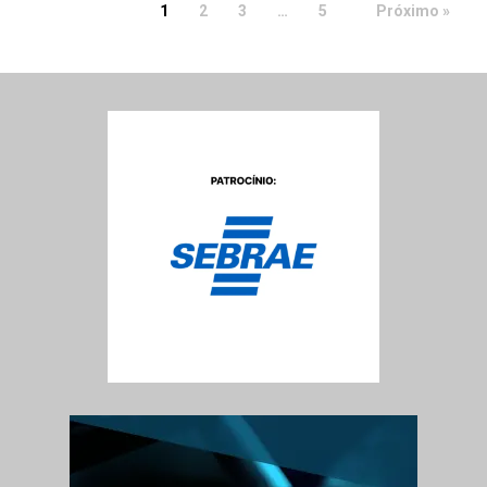
1
2
3
…
5
Próximo »