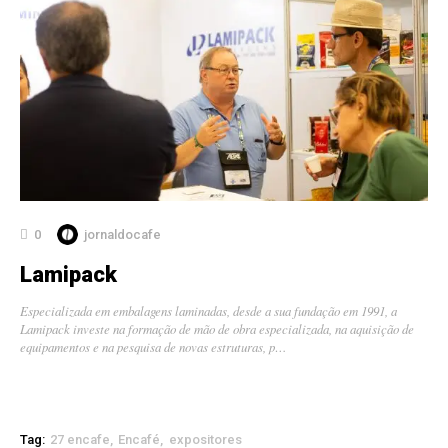
0
jornaldocafe
Lamipack
Especializada em embalagens laminadas, desde a sua fundação em 1991, a
Lamipack investe na formação de mão de obra especializada, na aquisição de
equipamentos e na pesquisa de novas estruturas, p…
Tag:
27 encafe
Encafé
expositores