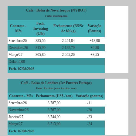
Café - Bolsa de Nova Iorque (NYBOT)
Fonte: Investing.com
Fech.
Contrato -
Fechamento (R$/Sc
Variação
Investing
Mês
de 60 kg)
(Pontos)
(¢/lb)
Setembro/26
335,55
2.254,84
+13,90
Dezembro/26
315,90
2.122,79
+9,80
Março/27
305,85
2.055,26
+8,55
Dólar: 5,08
Fech. 07/08/2026
Café - Bolsa de Londres (Ice Futures Europe)
Fonte: Barchart (www.barchart.com)
Contrato - Mês
Fechamento (US$ / ton)
Variação (pontos)
Setembro/26
3.787,00
-11
Novembro/26
3.767,00
-20
Janeiro/27
3.744,00
-23
Março/27
3.713,00
-24
Fech. 07/08/2026