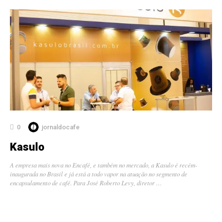
0
jornaldocafe
Kasulo
A empresa mais nova no Encafé, e também no mercado, a Kasulo é recém-
inaugurada no Brasil e já está a todo vapor na atuação no segmento de
encapsulamento de café. Para José Roberto Levy, diretor …