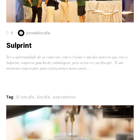
0
jornaldocafe
Sulprint
Ter a oportunidade de se conectar com o cliente é um dos motivos que traz a
Sulprint, empresa gaúcha de embalagens, pela sexta vez ao Encafé. "É um
momento importante para reforçarmos nosso posic…
Tag:
27 encafe
Encafé
expositores