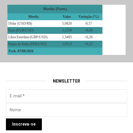
Moedas (Forex)
Moeda
Valor
Variação (%)
Dólar (USD/R$)
5,0820
-0,57
Euro (EUR/USD)
1,1559
+0,30
Libra Esterlina (GBP/USD)
1,3495
+0,26
Rúpia da Índia (INR/USD)
1,0513
+0,22
Fech. 07/08/2026
NEWSLETTER