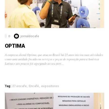
0
jornaldocafe
OPTIMA
A empresa alemã Optima, que atua no Brasil há 23 anos iniciou suas atividades
como uma unidade focada em serviços e peças de reposição para a América
Latina e aos poucos foi agregando ao seu port…
Tag:
27 encafe
Encafé
expositores