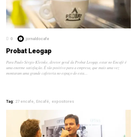
0
jornaldocafe
Probat Leogap
Para Paulo Sérgio Kleinke, diretor geral da Probat Leogap, estar no Encafé é
uma enorme satisfação. É tão positivo para a empresa, que mais uma vez
montaram uma grande cafeteria no espaço do esta…
Tag:
27 encafe
Encafé
expositores