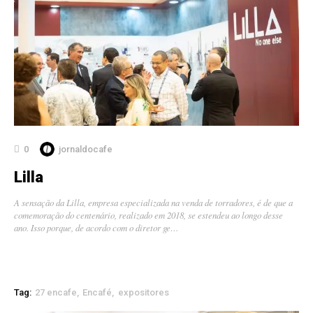
0
jornaldocafe
Lilla
A sensação da Lilla, empresa especializada na venda de torradores, é de que a
comemoração do centenário, realizado em 2018, se estendeu ao longo desse
ano. Isso porque, de acordo com o diretor ge…
Tag:
27 encafe
Encafé
expositores