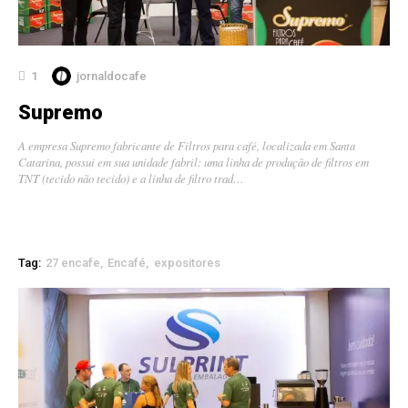
1
jornaldocafe
Supremo
A empresa Supremo fabricante de Filtros para café, localizada em Santa
Catarina, possui em sua unidade fabril: uma linha de produção de filtros em
TNT (tecido não tecido) e a linha de filtro trad…
Tag:
27 encafe
Encafé
expositores