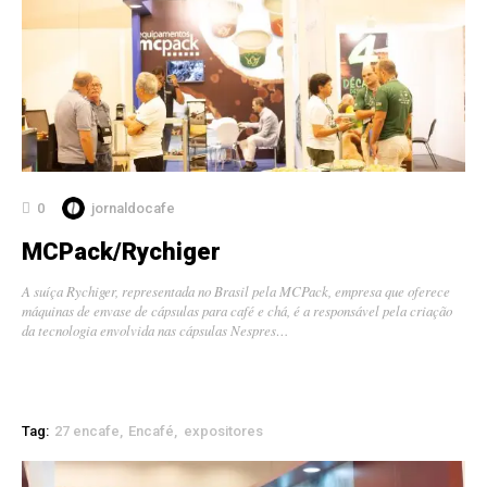
0
jornaldocafe
MCPack/Rychiger
A suíça Rychiger, representada no Brasil pela MCPack, empresa que oferece
máquinas de envase de cápsulas para café e chá, é a responsável pela criação
da tecnologia envolvida nas cápsulas Nespres…
Tag:
27 encafe
Encafé
expositores