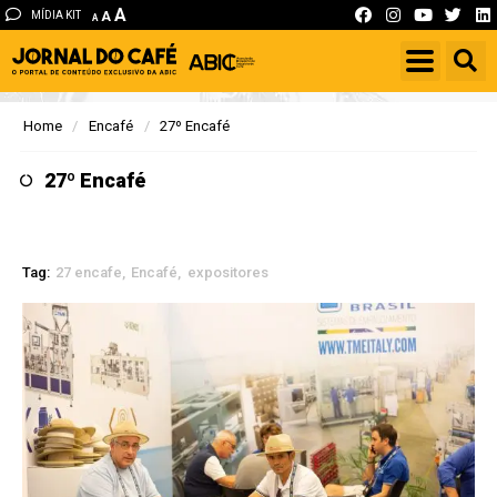
A
MÍDIA KIT
A
A
Home
Encafé
27º Encafé
27º Encafé
Tag:
27 encafe
Encafé
expositores