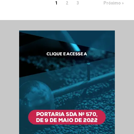
1
2
3
Próximo »