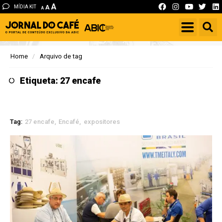
A
MÍDIA KIT
A
A
Home
Arquivo de tag
Etiqueta: 27 encafe
Tag:
27 encafe
Encafé
expositores