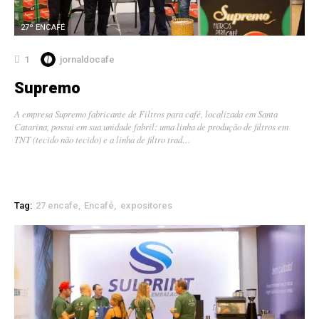
27º ENCAFÉ
1
jornaldocafe
Supremo
A empresa Supremo fabricante de Filtros para café, localizada em Santa
Catarina, possui em sua unidade fabril: uma linha de produção de filtros em
TNT (tecido não tecido) e a linha de filtro trad…
Tag:
27 encafe
Encafé
expositores