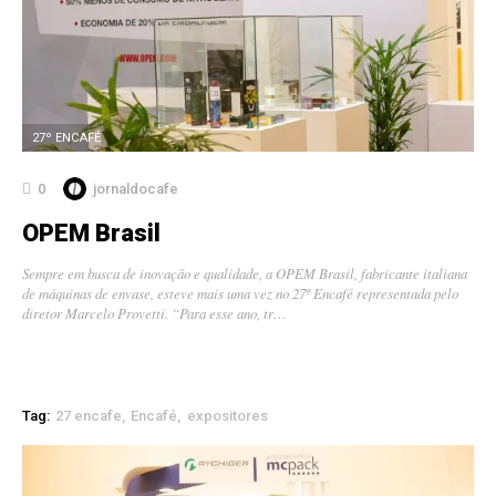
27º ENCAFÉ
0
jornaldocafe
OPEM Brasil
Sempre em busca de inovação e qualidade, a OPEM Brasil, fabricante italiana
de máquinas de envase, esteve mais uma vez no 27º Encafé representada pelo
diretor Marcelo Provetti. “Para esse ano, tr…
Tag:
27 encafe
Encafé
expositores