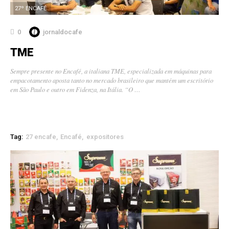
27º ENCAFÉ
0
jornaldocafe
TME
Sempre presente no Encafé, a italiana TME, especializada em máquinas para
empacotamento aposta tanto no mercado brasileiro que mantém um escritório
em São Paulo e outro em Fidenza, na Itália. “O …
Tag:
27 encafe
Encafé
expositores