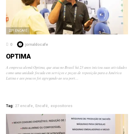
27º ENCAFÉ
0
jornaldocafe
OPTIMA
A empresa alemã Optima, que atua no Brasil há 23 anos iniciou suas atividades
como uma unidade focada em serviços e peças de reposição para a América
Latina e aos poucos foi agregando ao seu port…
Tag:
27 encafe
Encafé
expositores