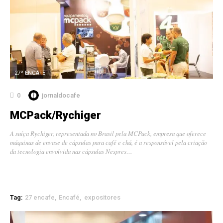
27º ENCAFÉ
0
jornaldocafe
MCPack/Rychiger
A suíça Rychiger, representada no Brasil pela MCPack, empresa que oferece
máquinas de envase de cápsulas para café e chá, é a responsável pela criação
da tecnologia envolvida nas cápsulas Nespres…
Tag:
27 encafe
Encafé
expositores