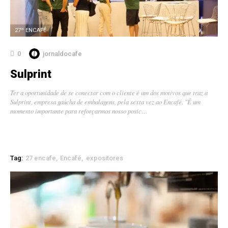
27º ENCAFÉ
0
jornaldocafe
Sulprint
Ter a oportunidade de se conectar com o cliente é um dos motivos que traz a
Sulprint, empresa gaúcha de embalagens, pela sexta vez ao Encafé. "É um
momento importante para reforçarmos nosso posic…
Tag:
27 encafe
Encafé
expositores