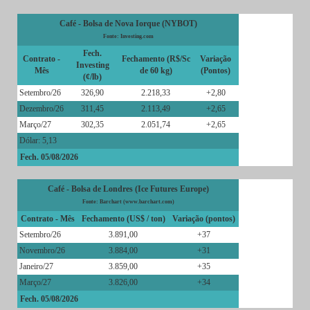
Café - Bolsa de Nova Iorque (NYBOT)
Fonte: Investing.com
Fech.
Contrato -
Fechamento (R$/Sc
Variação
Investing
Mês
de 60 kg)
(Pontos)
(¢/lb)
Setembro/26
326,90
2.218,33
+2,80
Dezembro/26
311,45
2.113,49
+2,65
Março/27
302,35
2.051,74
+2,65
Dólar: 5,13
Fech. 05/08/2026
Café - Bolsa de Londres (Ice Futures Europe)
Fonte: Barchart (www.barchart.com)
Contrato - Mês
Fechamento (US$ / ton)
Variação (pontos)
Setembro/26
3.891,00
+37
Novembro/26
3.884,00
+31
Janeiro/27
3.859,00
+35
Março/27
3.826,00
+34
Fech. 05/08/2026