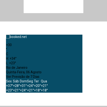
+
30
°
C
H:
+
34°
L:
+
23°
Rio de Janeiro
Quinta-Feira, 06 Agosto
Ver Previsão de 7 Dias
Sex
Sáb
Dom
Seg
Ter
Qua
+
37°
+
28°
+
31°
+
24°
+
20°
+
21°
+
23°
+
21°
+
24°
+
21°
+
18°
+
18°