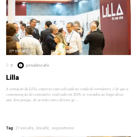
27º ENCAFÉ
0
jornaldocafe
Lilla
A sensação da Lilla, empresa especializada na venda de torradores, é de que a
comemoração do centenário, realizado em 2018, se estendeu ao longo desse
ano. Isso porque, de acordo com o diretor ge…
Tag:
27 encafe
Encafé
expositores