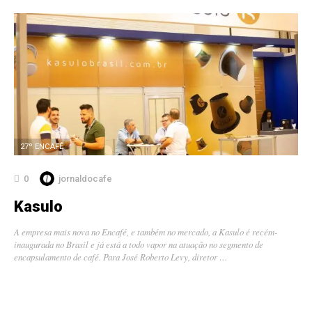
27º ENCAFÉ
0
jornaldocafe
Kasulo
A empresa mais nova no Encafé, e também no mercado, a Kasulo é recém-
inaugurada no Brasil e já está a todo vapor na atuação no segmento de
encapsulamento de café. Para José Roberto Levy, diretor …