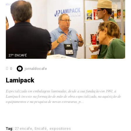
27º ENCAFÉ
0
jornaldocafe
Lamipack
Especializada em embalagens laminadas, desde a sua fundação em 1991, a
Lamipack investe na formação de mão de obra especializada, na aquisição de
equipamentos e na pesquisa de novas estruturas, p…
Tag:
27 encafe
Encafé
expositores