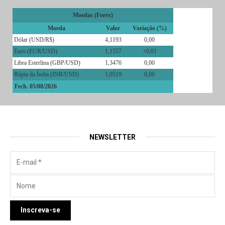
Moedas (Forex)
Moeda
Valor
Variação (%)
Dólar (USD/R$)
4,1193
0,00
Euro (EUR/USD)
1,1557
+0,01
Libra Esterlina (GBP/USD)
1,3476
0,00
Rúpia da Índia (INR/USD)
1,0519
0,00
Fech. 05/08/2026
NEWSLETTER