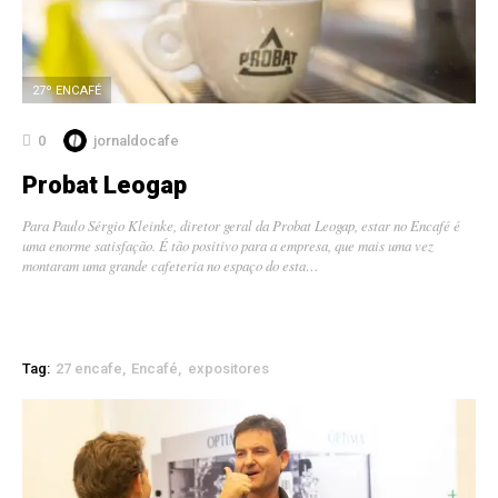
27º ENCAFÉ
0
jornaldocafe
Probat Leogap
Para Paulo Sérgio Kleinke, diretor geral da Probat Leogap, estar no Encafé é
uma enorme satisfação. É tão positivo para a empresa, que mais uma vez
montaram uma grande cafeteria no espaço do esta…
Tag:
27 encafe
Encafé
expositores