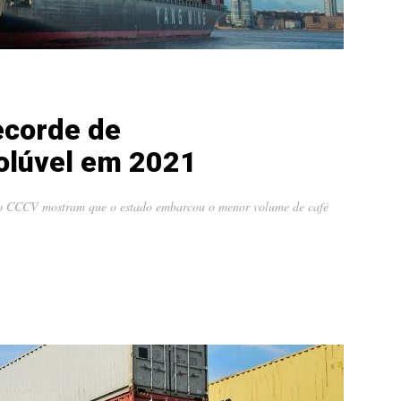
ecorde de
olúvel em 2021
lo CCCV mostram que o estado embarcou o menor volume de café