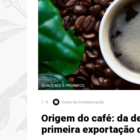
QUALIDADE E PREPAROS
0
Usina da Comunicação
Origem do café: da d
primeira exportação 