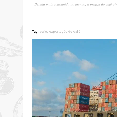
Bebida mais consumida do mundo, a origem do café atr
Tag:
café
exportação de café