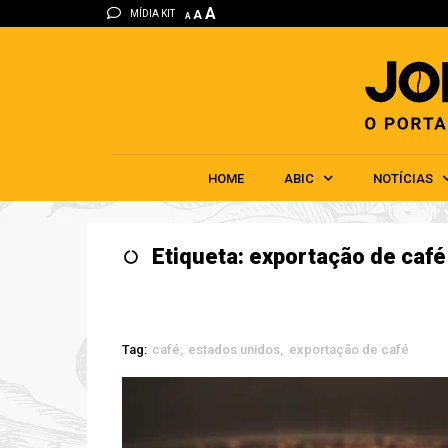
A
MÍDIA KIT
A
A
HOME
ABIC
NOTÍCIAS
Etiqueta: exportação de café
Tag:
café
estados unidos
exportação de café