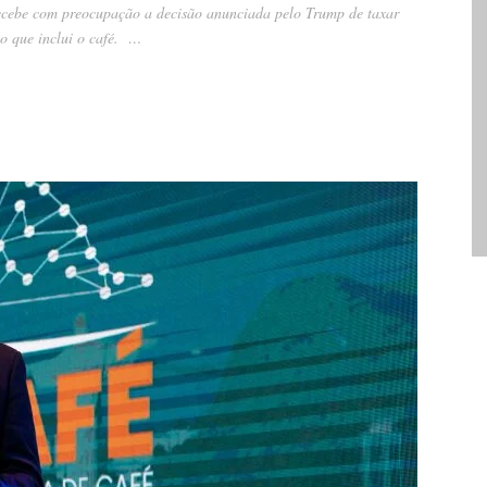
recebe com preocupação a decisão anunciada pelo Trump de taxar
 o que inclui o café. …