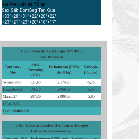
Ver Previsão de 7 Dias
Sex
Sáb
Dom
Seg
Ter
Qua
+
33°
+
28°
+
31°
+
22°
+
20°
+
22°
+
23°
+
21°
+
23°
+
20°
+
18°
+
17°
Café - Bolsa de Nova Iorque (NYBOT)
Fonte: Investing.com
Fech.
Contrato -
Fechamento (R$/Sc
Variação
Investing
Mês
de 60 kg)
(Pontos)
(¢/lb)
Setembro/26
321,65
2.174,20
-5,25
Dezembro/26
306,10
2.069,09
-5,35
Março/27
297,30
2.009,60
-5,05
Dólar: 5,11
Fech. 06/08/2026
Café - Bolsa de Londres (Ice Futures Europe)
Fonte: Barchart (www.barchart.com)
Contrato - Mês
Fechamento (US$ / ton)
Variação (pontos)