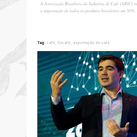
A Associação Brasileira da Indústria de Café (ABIC) 
a importação de todos os produtos brasileiros em 50%,
Tag:
café
Encafé
exportação de café