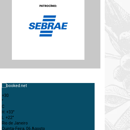
+
30
°
C
H:
+
33°
L:
+
22°
Rio de Janeiro
Quinta-Feira, 06 Agosto