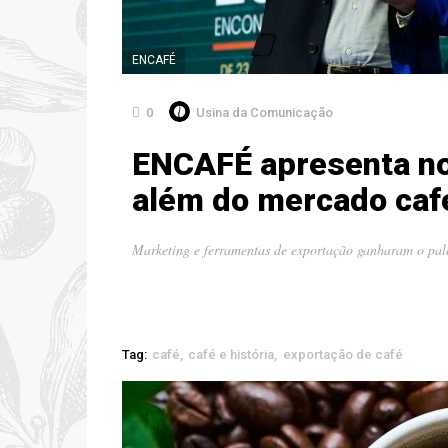
ENCAFÉ
0
Usina da Comunicação
ENCAFÉ apresenta no
além do mercado caf
Marketing e ferramentas de exportação ganharam o p
Tag:
café
café e história
exportação de café