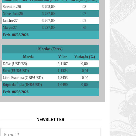
Setembro/26
3.798,00
-93
Novembro/26
3.787,00
-97
Janeiro/27
3.767,00
-92
Março/27
3.737,00
-89
Fech. 06/08/2026
Moedas (Forex)
Moeda
Valor
Variação (%)
Dólar (USD/R$)
5,1107
0,00
Euro (EUR/USD)
1,1524
-0,01
Libra Esterlina (GBP/USD)
1,3453
-0,05
Rúpia da Índia (INR/USD)
1,0490
0,00
Fech. 06/08/2026
NEWSLETTER