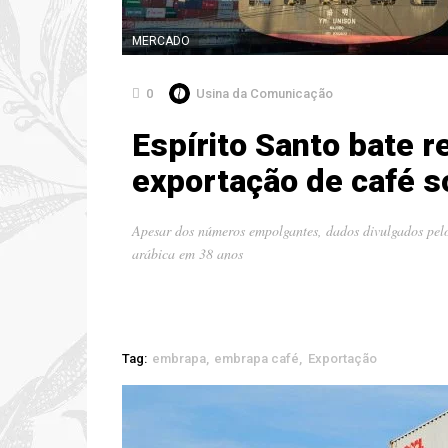
MERCADO
0
Usina da Comunicação
Espírito Santo bate r
exportação de café s
Apesar dos números empolgantes, dados divulgados pe
arábica em 38 anos
Tag:
embrapa
embrapa café
Exportação