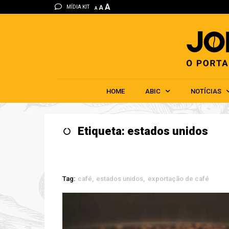
A
MÍDIA KIT
A
A
HOME
ABIC
NOTÍCIAS
Etiqueta: estados unidos
Tag:
café
estados unidos
exportação de café