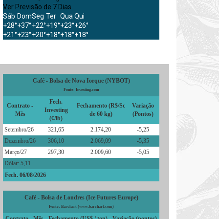
Ver Previsão de 7 Dias
Sáb
Dom
Seg
Ter
Qua
Qui
+
28°
+
37°
+
22°
+
19°
+
23°
+
26°
+
21°
+
23°
+
20°
+
18°
+
18°
+
18°
Café - Bolsa de Nova Iorque (NYBOT)
Fonte: Investing.com
Fech.
Contrato -
Fechamento (R$/Sc
Variação
Investing
Mês
de 60 kg)
(Pontos)
(¢/lb)
Setembro/26
321,65
2.174,20
-5,25
Dezembro/26
306,10
2.069,09
-5,35
Março/27
297,30
2.009,60
-5,05
Dólar: 5,11
Fech. 06/08/2026
Café - Bolsa de Londres (Ice Futures Europe)
Fonte: Barchart (www.barchart.com)
Contrato - Mês
Fechamento (US$ / ton)
Variação (pontos)