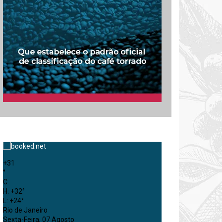
+
31
°
C
H:
+
32°
L:
+
24°
Rio de Janeiro
Sexta-Feira, 07 Agosto