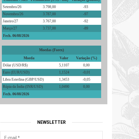
Setembro/26
3.798,00
-93
Novembro/26
3.787,00
-97
Janeiro/27
3.767,00
-92
Março/27
3.737,00
-89
Fech. 06/08/2026
Moedas (Forex)
Moeda
Valor
Variação (%)
Dólar (USD/R$)
5,1107
0,00
Euro (EUR/USD)
1,1524
-0,01
Libra Esterlina (GBP/USD)
1,3453
-0,05
Rúpia da Índia (INR/USD)
1,0490
0,00
Fech. 06/08/2026
NEWSLETTER