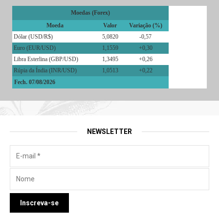
Moedas (Forex)
Moeda
Valor
Variação (%)
Dólar (USD/R$)
5,0820
-0,57
Euro (EUR/USD)
1,1559
+0,30
Libra Esterlina (GBP/USD)
1,3495
+0,26
Rúpia da Índia (INR/USD)
1,0513
+0,22
Fech. 07/08/2026
NEWSLETTER