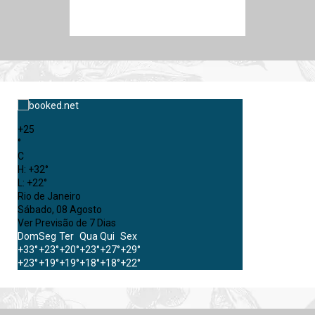
+
25
°
C
H:
+
32°
L:
+
22°
Rio de Janeiro
Sábado, 08 Agosto
Ver Previsão de 7 Dias
Dom
Seg
Ter
Qua
Qui
Sex
+
33°
+
23°
+
20°
+
23°
+
27°
+
29°
+
23°
+
19°
+
19°
+
18°
+
18°
+
22°