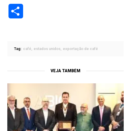
Compartilhar
Tag:
café
estados unidos
exportação de café
VEJA TAMBÉM