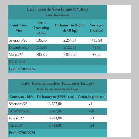
Café - Bolsa de Nova Iorque (NYBOT)
Fonte: Investing.com
Fech.
Contrato -
Fechamento (R$/Sc
Variação
Investing
Mês
de 60 kg)
(Pontos)
(¢/lb)
Setembro/26
335,55
2.254,84
+13,90
Dezembro/26
315,90
2.122,79
+9,80
Março/27
305,85
2.055,26
+8,55
Dólar: 5,08
Fech. 07/08/2026
Café - Bolsa de Londres (Ice Futures Europe)
Fonte: Barchart (www.barchart.com)
Contrato - Mês
Fechamento (US$ / ton)
Variação (pontos)
Setembro/26
3.787,00
-11
Novembro/26
3.767,00
-20
Janeiro/27
3.744,00
-23
Março/27
3.713,00
-24
Fech. 07/08/2026