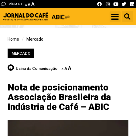
A
MÍDIA KIT
A
A
Home
Mercado
MERCADO
A
Usina da Comunicação
A
A
Nota de posicionamento
Associação Brasileira da
Indústria de Café – ABIC