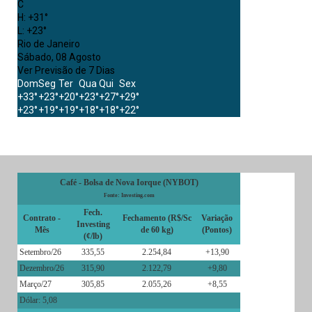
C
H:
+
31°
L:
+
23°
Rio de Janeiro
Sábado, 08 Agosto
Ver Previsão de 7 Dias
Dom
Seg
Ter
Qua
Qui
Sex
+
33°
+
23°
+
20°
+
23°
+
27°
+
29°
+
23°
+
19°
+
19°
+
18°
+
18°
+
22°
Café - Bolsa de Nova Iorque (NYBOT)
Fonte: Investing.com
Fech.
Contrato -
Fechamento (R$/Sc
Variação
Investing
Mês
de 60 kg)
(Pontos)
(¢/lb)
Setembro/26
335,55
2.254,84
+13,90
Dezembro/26
315,90
2.122,79
+9,80
Março/27
305,85
2.055,26
+8,55
Dólar: 5,08