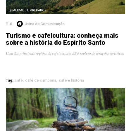
QUALIDADE E PREPAROS
0
Usina da Comunicação
Turismo e cafeicultura: conheça mais
sobre a história do Espírito Santo
Uma das principais regiões da cafeicultura, ES é repleto de atrações turísticas
Tag:
café
café de cambona
café e história