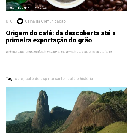
QUALIDADE E PREPAROS
0
Usina da Comunicação
Origem do café: da descoberta até a
primeira exportação do grão
Bebida mais consumida do mundo, a origem do café atravessa culturas
Tag:
café
café do espírito santo
café e história