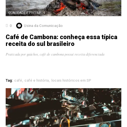
QUALIDADE E PREPAROS
0
Usina da Comunicação
Café de Cambona: conheça essa típica
receita do sul brasileiro
Praticada por gaúchos, café de cambona possui receita diferenciada
Tag:
café
café e história
locais históricos em SP