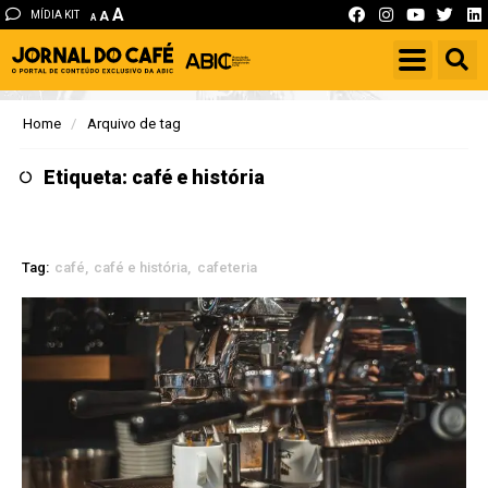
A
MÍDIA KIT
A
A
Home
Arquivo de tag
Etiqueta: café e história
Tag:
café
café e história
cafeteria