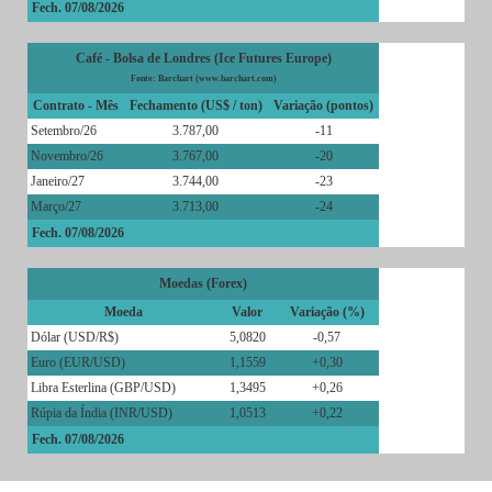
Fech. 07/08/2026
Café - Bolsa de Londres (Ice Futures Europe)
Fonte: Barchart (www.barchart.com)
Contrato - Mês
Fechamento (US$ / ton)
Variação (pontos)
Setembro/26
3.787,00
-11
Novembro/26
3.767,00
-20
Janeiro/27
3.744,00
-23
Março/27
3.713,00
-24
Fech. 07/08/2026
Moedas (Forex)
Moeda
Valor
Variação (%)
Dólar (USD/R$)
5,0820
-0,57
Euro (EUR/USD)
1,1559
+0,30
Libra Esterlina (GBP/USD)
1,3495
+0,26
Rúpia da Índia (INR/USD)
1,0513
+0,22
Fech. 07/08/2026