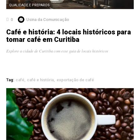
QUALIDADE E PREPAROS
0
Usina da Comunicação
Café e história: 4 locais históricos para
tomar café em Curitiba
Explore a cidade de Curitiba com esse guia de locais históricos
Tag:
café
café e história
exportação de café