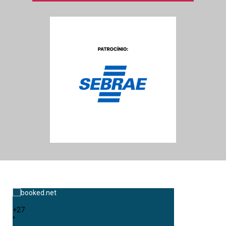
+
27
°