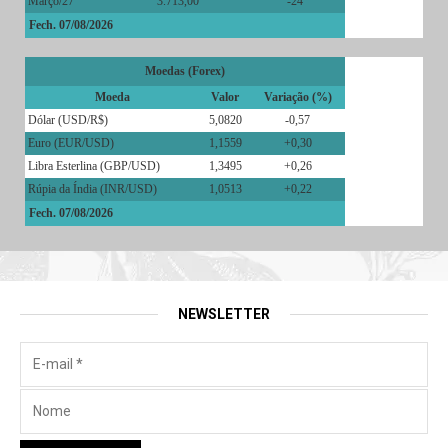
Março/27
3.713,00
-24
Fech. 07/08/2026
Moedas (Forex)
Moeda
Valor
Variação (%)
Dólar (USD/R$)
5,0820
-0,57
Euro (EUR/USD)
1,1559
+0,30
Libra Esterlina (GBP/USD)
1,3495
+0,26
Rúpia da Índia (INR/USD)
1,0513
+0,22
Fech. 07/08/2026
NEWSLETTER