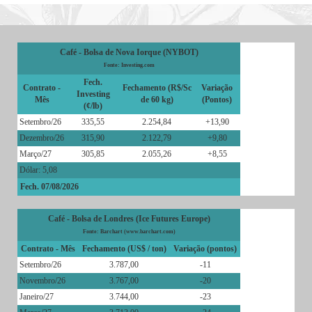
Café - Bolsa de Nova Iorque (NYBOT)
Fonte: Investing.com
Fech.
Contrato -
Fechamento (R$/Sc
Variação
Investing
Mês
de 60 kg)
(Pontos)
(¢/lb)
Setembro/26
335,55
2.254,84
+13,90
Dezembro/26
315,90
2.122,79
+9,80
Março/27
305,85
2.055,26
+8,55
Dólar: 5,08
Fech. 07/08/2026
Café - Bolsa de Londres (Ice Futures Europe)
Fonte: Barchart (www.barchart.com)
Contrato - Mês
Fechamento (US$ / ton)
Variação (pontos)
Setembro/26
3.787,00
-11
Novembro/26
3.767,00
-20
Janeiro/27
3.744,00
-23