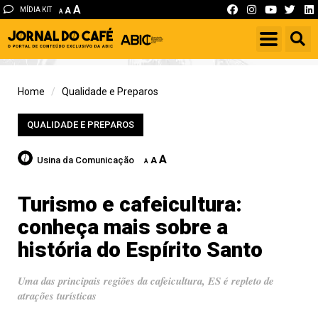
A
MÍDIA KIT
A
A
Home
Qualidade e Preparos
QUALIDADE E PREPAROS
A
Usina da Comunicação
A
A
Turismo e cafeicultura:
conheça mais sobre a
história do Espírito Santo
Uma das principais regiões da cafeicultura, ES é repleto de
atrações turísticas