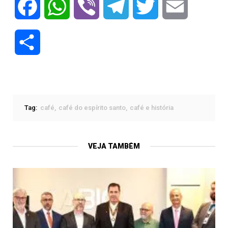
Facebook
WhatsApp
Viber
Telegram
Twitter
Email
Compartilhar
Tag:
café
café do espírito santo
café e história
VEJA TAMBÉM