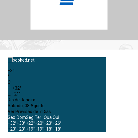
+
31
°
C
H:
+
32°
L:
+
21°
Rio de Janeiro
Sábado, 08 Agosto
Ver Previsão de 7 Dias
Sex
Dom
Seg
Ter
Qua
Qui
+
32°
+
33°
+
22°
+
20°
+
23°
+
26°
+
23°
+
23°
+
19°
+
19°
+
18°
+
18°