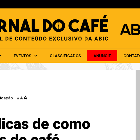
HOME
ABIC
NOTÍCIAS
EVENTOS
CLAS
EVENTOS
CLASSIFICADOS
ANUNCIE
CONTAT
A
icação
A
A
dicas de como
os de café