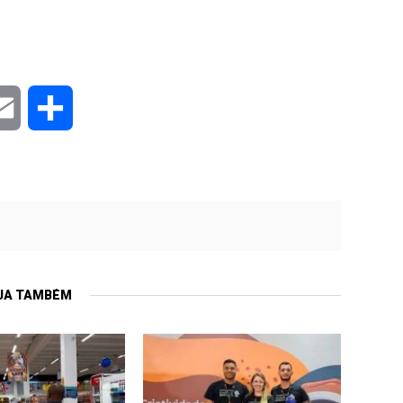
er
Email
Compartilhar
JA TAMBÉM