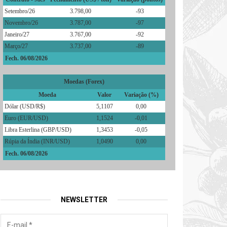
Setembro/26
3.798,00
-93
Novembro/26
3.787,00
-97
Janeiro/27
3.767,00
-92
Março/27
3.737,00
-89
Fech. 06/08/2026
Moedas (Forex)
Moeda
Valor
Variação (%)
Dólar (USD/R$)
5,1107
0,00
Euro (EUR/USD)
1,1524
-0,01
Libra Esterlina (GBP/USD)
1,3453
-0,05
Rúpia da Índia (INR/USD)
1,0490
0,00
Fech. 06/08/2026
NEWSLETTER