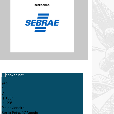
+
30
°
C
H:
+
33°
L:
+
23°
Rio de Janeiro
Sexta-Feira, 07 Agosto