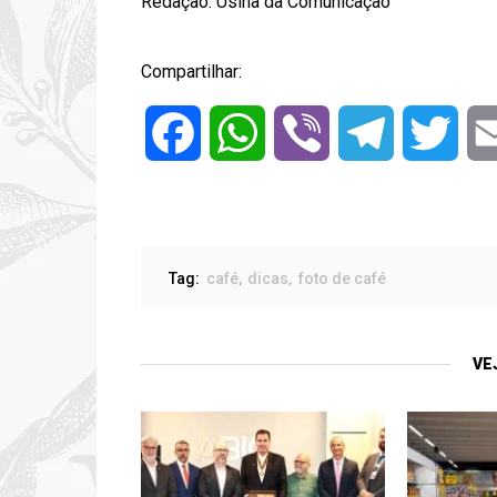
Redação:
Usina da Comunicação
Compartilhar:
Facebook
WhatsApp
Viber
Telegram
Twitt
Tag:
café
dicas
foto de café
VE