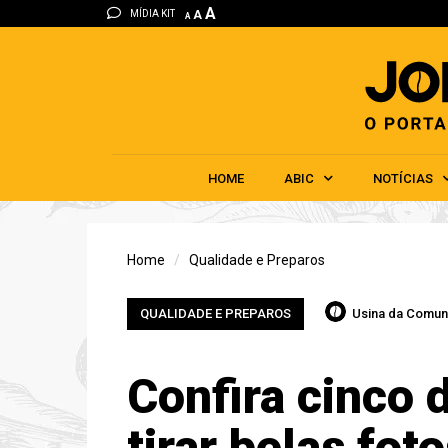
A
MÍDIA KIT
A
A
HOME
ABIC
NOTÍCIAS
Home
Qualidade e Preparos
QUALIDADE E PREPAROS
Usina da Comun
Confira cinco 
tirar belas fot