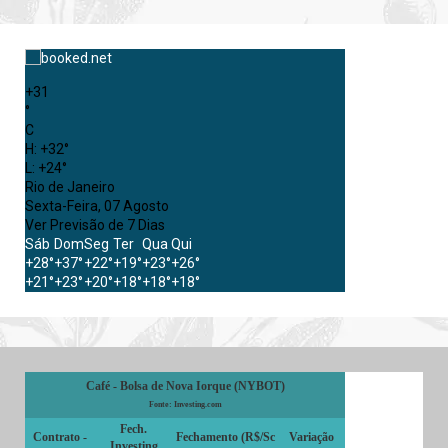
+
31
°
C
H:
+
32°
L:
+
24°
Rio de Janeiro
Sexta-Feira, 07 Agosto
Ver Previsão de 7 Dias
Sáb
Dom
Seg
Ter
Qua
Qui
+
28°
+
37°
+
22°
+
19°
+
23°
+
26°
+
21°
+
23°
+
20°
+
18°
+
18°
+
18°
Café - Bolsa de Nova Iorque (NYBOT)
Fonte: Investing.com
Fech.
Contrato -
Fechamento (R$/Sc
Variação
Investing