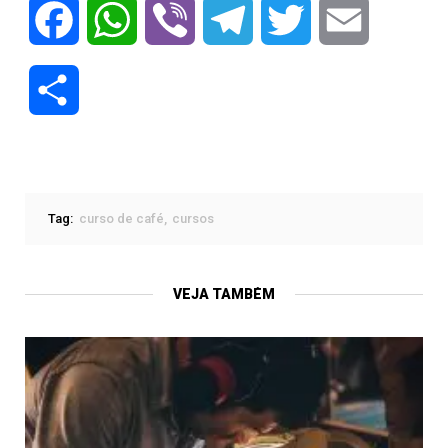
Facebook
WhatsApp
Viber
Telegram
Twitter
Email
Compartilhar
Tag:
curso de café
cursos
VEJA TAMBÉM