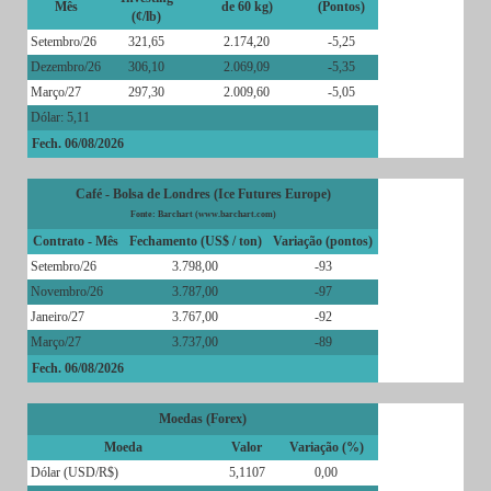
Mês
de 60 kg)
(Pontos)
(¢/lb)
Setembro/26
321,65
2.174,20
-5,25
Dezembro/26
306,10
2.069,09
-5,35
Março/27
297,30
2.009,60
-5,05
Dólar: 5,11
Fech. 06/08/2026
Café - Bolsa de Londres (Ice Futures Europe)
Fonte: Barchart (www.barchart.com)
Contrato - Mês
Fechamento (US$ / ton)
Variação (pontos)
Setembro/26
3.798,00
-93
Novembro/26
3.787,00
-97
Janeiro/27
3.767,00
-92
Março/27
3.737,00
-89
Fech. 06/08/2026
Moedas (Forex)
Moeda
Valor
Variação (%)
Dólar (USD/R$)
5,1107
0,00