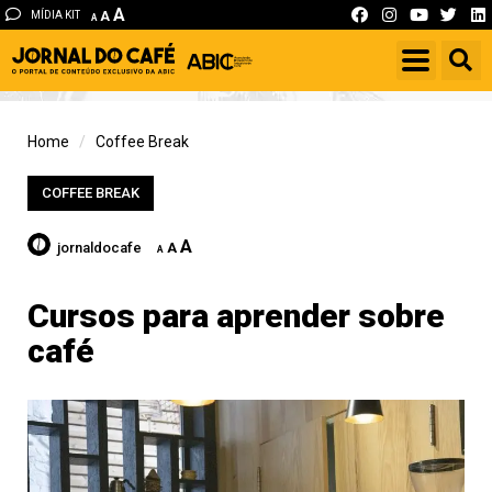
A
MÍDIA KIT
A
A
Home
Coffee Break
COFFEE BREAK
A
jornaldocafe
A
A
Cursos para aprender sobre
café