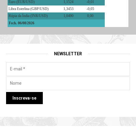
Euro (EUR/USD)
1,1524
-0,01
Libra Esterlina (GBP/USD)
1,3453
-0,05
Rúpia da Índia (INR/USD)
1,0490
0,00
Fech. 06/08/2026
NEWSLETTER