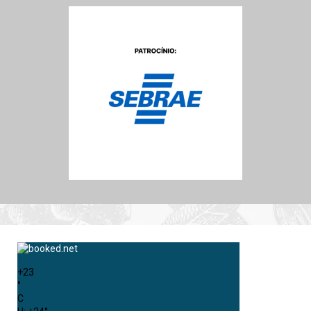
+
23
°
C