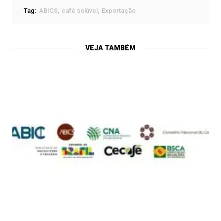
Tag:
ABICS
café solúvel
Exportação
VEJA TAMBÉM