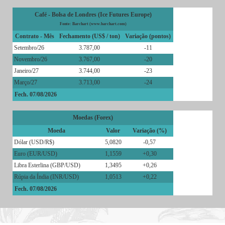
Café - Bolsa de Londres (Ice Futures Europe)
Fonte: Barchart (www.barchart.com)
Contrato - Mês
Fechamento (US$ / ton)
Variação (pontos)
Setembro/26
3.787,00
-11
Novembro/26
3.767,00
-20
Janeiro/27
3.744,00
-23
Março/27
3.713,00
-24
Fech. 07/08/2026
Moedas (Forex)
Moeda
Valor
Variação (%)
Dólar (USD/R$)
5,0820
-0,57
Euro (EUR/USD)
1,1559
+0,30
Libra Esterlina (GBP/USD)
1,3495
+0,26
Rúpia da Índia (INR/USD)
1,0513
+0,22
Fech. 07/08/2026