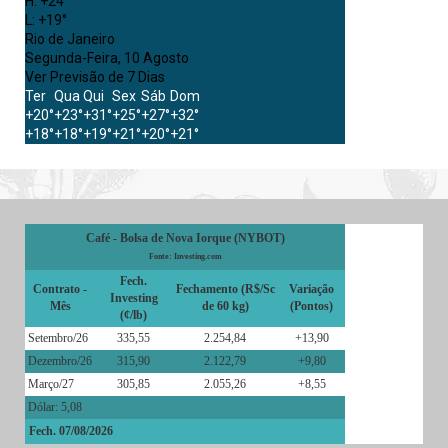
H:
+
24°
L:
+
19°
Rio de Janeiro
Segunda-Feira, 10 Agosto
Ver Previsão de 7 Dias
Ter
Qua
Qui
Sex
Sáb
Dom
+
20°
+
23°
+
31°
+
25°
+
27°
+
32°
+
18°
+
18°
+
19°
+
21°
+
20°
+
21°
Café - Bolsa de Nova Iorque (NYBOT)
Fonte: Investing.com
Fech.
Contrato -
Fechamento (R$/Sc
Variação
Investing
Mês
de 60 kg)
(Pontos)
(¢/lb)
Setembro/26
335,55
2.254,84
+13,90
Dezembro/26
315,90
2.122,79
+9,80
Março/27
305,85
2.055,26
+8,55
Dólar: 5,08
Fech. 07/08/2026