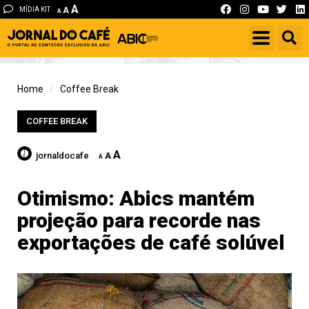
A
MÍDIA KIT
A
A
Home
Coffee Break
COFFEE BREAK
A
jornaldocafe
A
A
Otimismo: Abics mantém
projeção para recorde nas
exportações de café solúvel