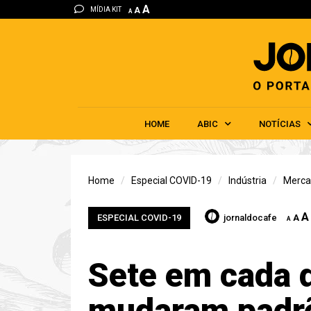
A
MÍDIA KIT
A
A
HOME
ABIC
NOTÍCIAS
Home
Especial COVID-19
Indústria
Merca
A
ESPECIAL COVID-19
jornaldocafe
A
A
Sete em cada 
mudaram padr