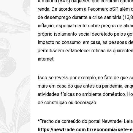
A maioria (54%) daqueles que cortaram gastos
renda. De acordo com a FecomercioSP, além de
de desemprego durante a crise sanitária (13,
inflação, especialmente sobre preços de ali
próprio isolamento social decretado pelos go
impacto no consumo: em casa, as pessoas de
permitissem estabelecer rotinas na quarente
internet.
Isso se revela, por exemplo, no fato de que
mais em casa do que antes da pandemia, enqu
atividades físicas no ambiente doméstico. 
de construção ou decoração.
*Trecho de conteúdo do portal Newtrade. Leia
https://newtrade.com.br/economia/sete