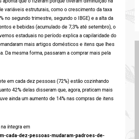
 aponta que o fizeram porque tiveram diminuição na
 variáveis estruturais, como o crescimento da taxa
8% no segundo trimestre, segundo o IBGE) e a alta da
mentos e bebidas (acumulado de 7,3% até setembro), o
vernos estaduais no período explica a capilaridade do
mandaram mais artigos domésticos e itens que lhes
na. Da mesma forma, passaram a comprar mais pela
 sete em cada dez pessoas (72%) estão cozinhando
anto 42% delas disseram que, agora, praticam mais
Houve ainda um aumento de 14% nas compras de itens
 na íntegra em
-em-cada-dez-pessoas-mudaram-padroes-de-