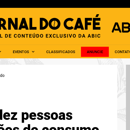
HOME
ABIC
NOTÍCIAS
EVENTOS
CLAS
EVENTOS
CLASSIFICADOS
ANUNCIE
CONTAT
do
dez pessoas
ões de consumo