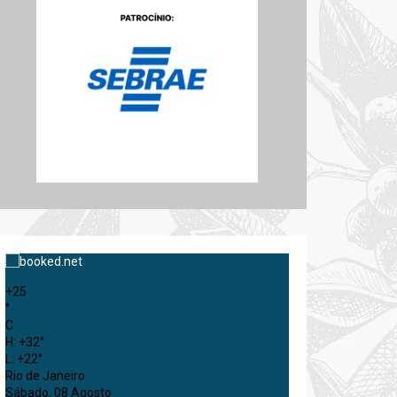
+
25
°
C
H:
+
32°
L:
+
22°
Rio de Janeiro
Sábado, 08 Agosto