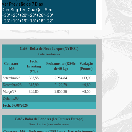
Ver Previsão de 7 Dias
Dom
Seg
Ter
Qua
Qui
Sex
+
33°
+
23°
+
20°
+
23°
+
26°
+
30°
+
23°
+
19°
+
19°
+
18°
+
18°
+
22°
Café - Bolsa de Nova Iorque (NYBOT)
Fonte: Investing.com
Fech.
Contrato -
Fechamento (R$/Sc
Variação
Investing
Mês
de 60 kg)
(Pontos)
(¢/lb)
Setembro/26
335,55
2.254,84
+13,90
Dezembro/26
315,90
2.122,79
+9,80
Março/27
305,85
2.055,26
+8,55
Dólar: 5,08
Fech. 07/08/2026
Café - Bolsa de Londres (Ice Futures Europe)
Fonte: Barchart (www.barchart.com)
Contrato - Mês
Fechamento (US$ / ton)
Variação (pontos)