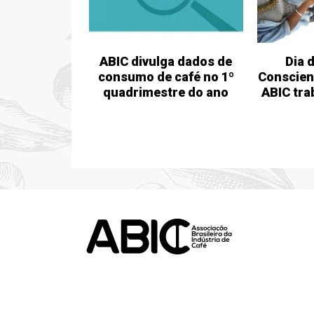
ABIC divulga dados de
Dia 
consumo de café no 1º
Conscien
quadrimestre do ano
ABIC tra