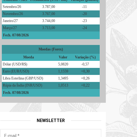
Setembro/26
3.787,00
-11
Novembro/26
3.767,00
-20
Janeiro/27
3.744,00
-23
Março/27
3.713,00
-24
Fech. 07/08/2026
Moedas (Forex)
Moeda
Valor
Variação (%)
Dólar (USD/R$)
5,0820
-0,57
Euro (EUR/USD)
1,1559
+0,30
Libra Esterlina (GBP/USD)
1,3495
+0,26
Rúpia da Índia (INR/USD)
1,0513
+0,22
Fech. 07/08/2026
NEWSLETTER