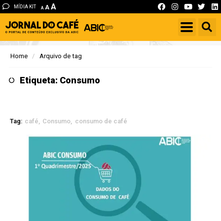
A
MÍDIA KIT
A
A
Home
Arquivo de tag
Etiqueta: Consumo
Tag:
café
Consumo
consumo de café