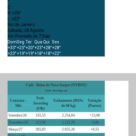
°
C
H:
+
29°
L:
+
22°
Rio de Janeiro
Sábado, 08 Agosto
Ver Previsão de 7 Dias
Dom
Seg
Ter
Qua
Qui
Sex
+
33°
+
23°
+
20°
+
23°
+
28°
+
28°
+
23°
+
19°
+
19°
+
18°
+
18°
+
22°
Café - Bolsa de Nova Iorque (NYBOT)
Fonte: Investing.com
Fech.
Contrato -
Fechamento (R$/Sc
Variação
Investing
Mês
de 60 kg)
(Pontos)
(¢/lb)
Setembro/26
335,55
2.254,84
+13,90
Dezembro/26
315,90
2.122,79
+9,80
Março/27
305,85
2.055,26
+8,55