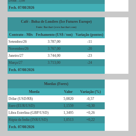
Dólar: 5,08
Fech. 07/08/2026
Café - Bolsa de Londres (Ice Futures Europe)
Fonte: Barchart (www.barchart.com)
Contrato - Mês
Fechamento (US$ / ton)
Variação (pontos)
Setembro/26
3.787,00
-11
Novembro/26
3.767,00
-20
Janeiro/27
3.744,00
-23
Março/27
3.713,00
-24
Fech. 07/08/2026
Moedas (Forex)
Moeda
Valor
Variação (%)
Dólar (USD/R$)
5,0820
-0,57
Euro (EUR/USD)
1,1559
+0,30
Libra Esterlina (GBP/USD)
1,3495
+0,26
Rúpia da Índia (INR/USD)
1,0513
+0,22
Fech. 07/08/2026