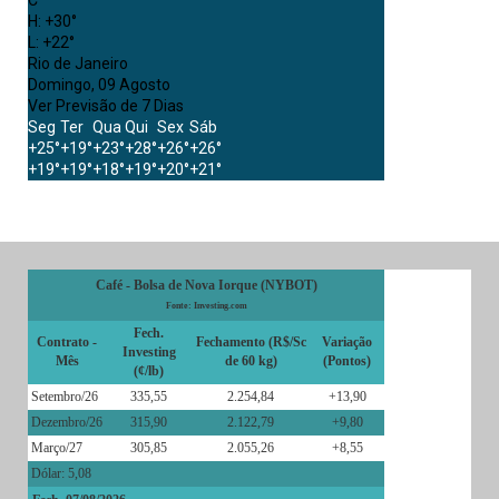
H:
+
30°
L:
+
22°
Rio de Janeiro
Domingo, 09 Agosto
Ver Previsão de 7 Dias
Seg
Ter
Qua
Qui
Sex
Sáb
+
25°
+
19°
+
23°
+
28°
+
26°
+
26°
+
19°
+
19°
+
18°
+
19°
+
20°
+
21°
Café - Bolsa de Nova Iorque (NYBOT)
Fonte: Investing.com
Fech.
Contrato -
Fechamento (R$/Sc
Variação
Investing
Mês
de 60 kg)
(Pontos)
(¢/lb)
Setembro/26
335,55
2.254,84
+13,90
Dezembro/26
315,90
2.122,79
+9,80
Março/27
305,85
2.055,26
+8,55
Dólar: 5,08