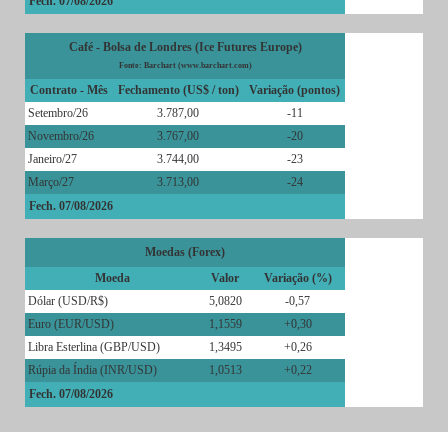
Fech. 07/08/2026
Café - Bolsa de Londres (Ice Futures Europe)
Fonte: Barchart (www.barchart.com)
Contrato - Mês
Fechamento (US$ / ton)
Variação (pontos)
Setembro/26
3.787,00
-11
Novembro/26
3.767,00
-20
Janeiro/27
3.744,00
-23
Março/27
3.713,00
-24
Fech. 07/08/2026
Moedas (Forex)
Moeda
Valor
Variação (%)
Dólar (USD/R$)
5,0820
-0,57
Euro (EUR/USD)
1,1559
+0,30
Libra Esterlina (GBP/USD)
1,3495
+0,26
Rúpia da Índia (INR/USD)
1,0513
+0,22
Fech. 07/08/2026