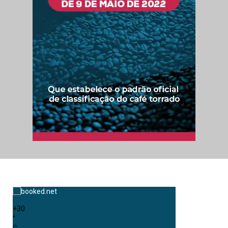
+
30
°
C