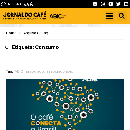
A
MÍDIA KIT
A
A
Home
Arquivo de tag
Etiqueta: Consumo
Tag:
ABIC
associado
associado abic