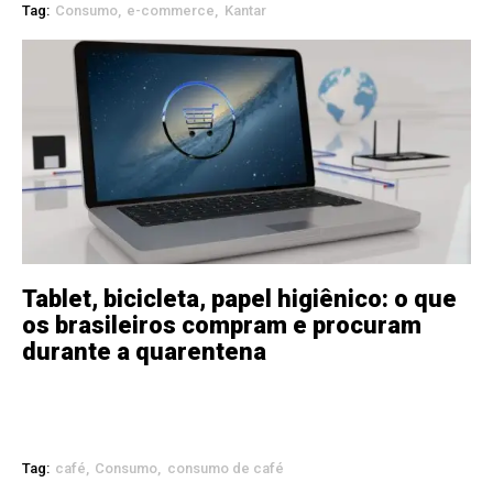
Tag:
Consumo
e-commerce
Kantar
Tablet, bicicleta, papel higiênico: o que
os brasileiros compram e procuram
durante a quarentena
Tag:
café
Consumo
consumo de café