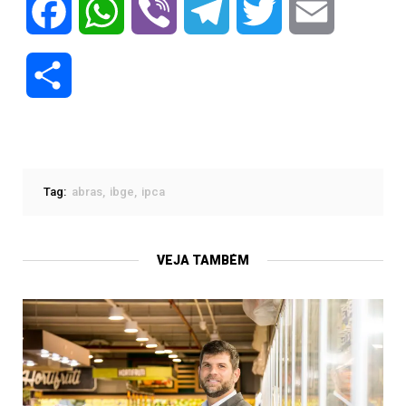
Facebook
WhatsApp
Viber
Telegram
Twitter
Email
Compartilhar
Tag:
abras
ibge
ipca
VEJA TAMBÉM