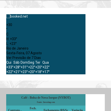
+
30
°
C
H:
+
33°
L:
+
23°
Rio de Janeiro
Sexta-Feira, 07 Agosto
Ver Previsão de 7 Dias
Qui
Sáb
Dom
Seg
Ter
Qua
+
33°
+
28°
+
31°
+
22°
+
20°
+
22°
+
22°
+
21°
+
23°
+
20°
+
18°
+
17°
Café - Bolsa de Nova Iorque (NYBOT)
Fonte: Investing.com
Fech.
Contrato -
Fechamento (R$/Sc
Variação