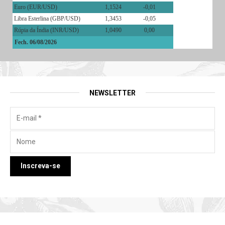
Euro (EUR/USD)
1,1524
-0,01
Libra Esterlina (GBP/USD)
1,3453
-0,05
Rúpia da Índia (INR/USD)
1,0490
0,00
Fech. 06/08/2026
NEWSLETTER