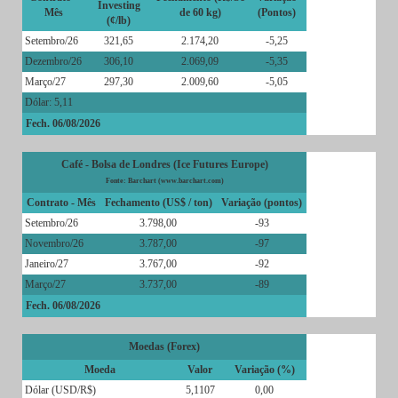
Investing
Mês
de 60 kg)
(Pontos)
(¢/lb)
Setembro/26
321,65
2.174,20
-5,25
Dezembro/26
306,10
2.069,09
-5,35
Março/27
297,30
2.009,60
-5,05
Dólar: 5,11
Fech. 06/08/2026
Café - Bolsa de Londres (Ice Futures Europe)
Fonte: Barchart (www.barchart.com)
Contrato - Mês
Fechamento (US$ / ton)
Variação (pontos)
Setembro/26
3.798,00
-93
Novembro/26
3.787,00
-97
Janeiro/27
3.767,00
-92
Março/27
3.737,00
-89
Fech. 06/08/2026
Moedas (Forex)
Moeda
Valor
Variação (%)
Dólar (USD/R$)
5,1107
0,00