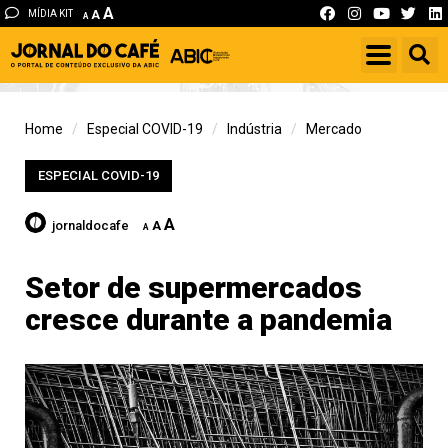
A
MÍDIA KIT
A
A
Home
Especial COVID-19
Indústria
Mercado
ESPECIAL COVID-19
A
jornaldocafe
A
A
Setor de supermercados
cresce durante a pandemia