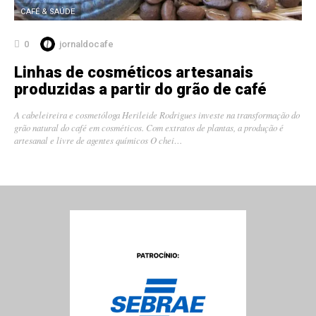
CAFÉ & SAÚDE
0
jornaldocafe
Linhas de cosméticos artesanais
produzidas a partir do grão de café
A cabeleireira e cosmetóloga Herileide Rodrigues investe na transformação do
grão natural do café em cosméticos. Com extratos de plantas, a produção é
artesanal e livre de agentes químicos O chei…