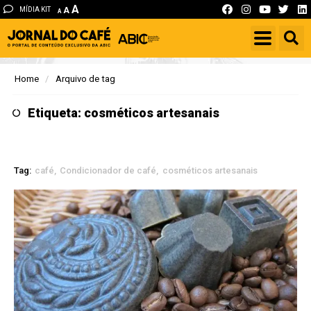
A
MÍDIA KIT
A
A
Home
Arquivo de tag
Etiqueta: cosméticos artesanais
Tag:
café
Condicionador de café
cosméticos artesanais