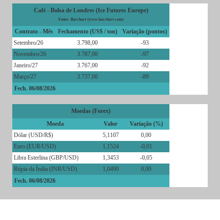
Café - Bolsa de Londres (Ice Futures Europe)
Fonte: Barchart (www.barchart.com)
Contrato - Mês
Fechamento (US$ / ton)
Variação (pontos)
Setembro/26
3.798,00
-93
Novembro/26
3.787,00
-97
Janeiro/27
3.767,00
-92
Março/27
3.737,00
-89
Fech. 06/08/2026
Moedas (Forex)
Moeda
Valor
Variação (%)
Dólar (USD/R$)
5,1107
0,00
Euro (EUR/USD)
1,1524
-0,01
Libra Esterlina (GBP/USD)
1,3453
-0,05
Rúpia da Índia (INR/USD)
1,0490
0,00
Fech. 06/08/2026