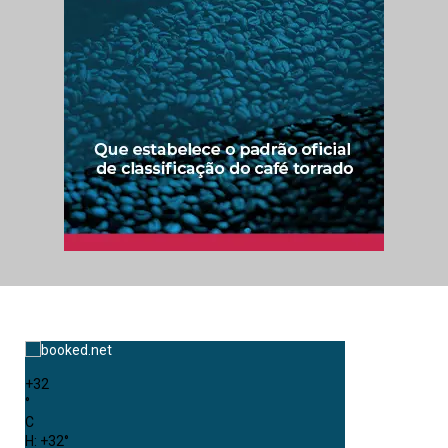
+
32
°
C
H:
+
32°