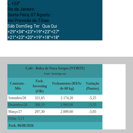
L:
+
23°
Rio de Janeiro
Sexta-Feira, 07 Agosto
Ver Previsão de 7 Dias
Sáb
Dom
Seg
Ter
Qua
Qui
+
29°
+
34°
+
23°
+
19°
+
23°
+
27°
+
21°
+
23°
+
20°
+
19°
+
18°
+
18°
Café - Bolsa de Nova Iorque (NYBOT)
Fonte: Investing.com
Fech.
Contrato -
Fechamento (R$/Sc
Variação
Investing
Mês
de 60 kg)
(Pontos)
(¢/lb)
Setembro/26
321,65
2.174,20
-5,25
Dezembro/26
306,10
2.069,09
-5,35
Março/27
297,30
2.009,60
-5,05
Dólar: 5,11
Fech. 06/08/2026