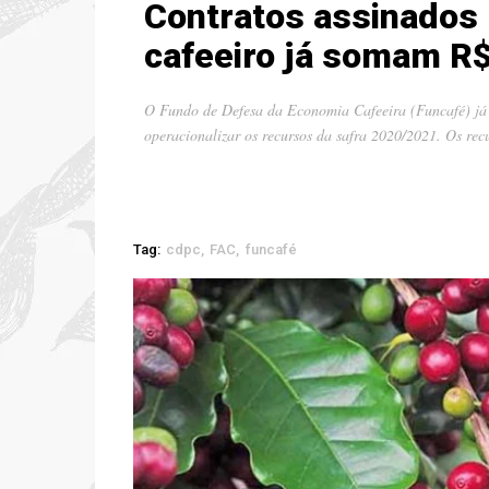
Contratos assinados 
cafeeiro já somam R$
O Fundo de Defesa da Economia Cafeeira (Funcafé) já a
operacionalizar os recursos da safra 2020/2021. Os rec
Tag:
cdpc
FAC
funcafé