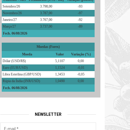
Setembro/26
3.798,00
-93
Novembro/26
3.787,00
-97
Janeiro/27
3.767,00
-92
Março/27
3.737,00
-89
Fech. 06/08/2026
Moedas (Forex)
Moeda
Valor
Variação (%)
Dólar (USD/R$)
5,1107
0,00
Euro (EUR/USD)
1,1524
-0,01
Libra Esterlina (GBP/USD)
1,3453
-0,05
Rúpia da Índia (INR/USD)
1,0490
0,00
Fech. 06/08/2026
NEWSLETTER