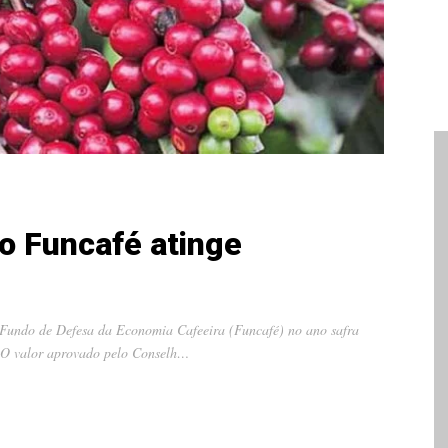
o Funcafé atinge
o Fundo de Defesa da Economia Cafeeira (Funcafé) no ano safra
o. O valor aprovado pelo Conselh…