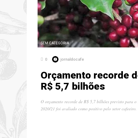
SEM CATEGORIA
0
jornaldocafe
Orçamento recorde d
R$ 5,7 bilhões
O orçamento recorde de R$ 5,7 bilhões previsto para 
2020/21 foi avaliado como positivo pelo setor cafeeir