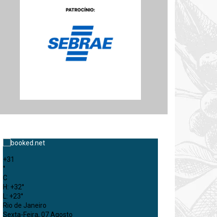
+
31
°
C
H:
+
32°
L:
+
23°
Rio de Janeiro
Sexta-Feira, 07 Agosto