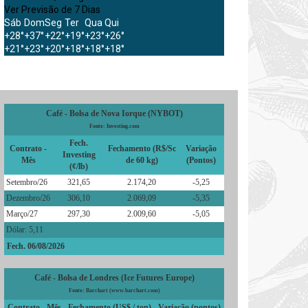
Ver Previsão de 7 Dias
Sáb
Dom
Seg
Ter
Qua
Qui
+
28°
+
37°
+
22°
+
19°
+
23°
+
26°
+
21°
+
23°
+
20°
+
18°
+
18°
+
18°
Café - Bolsa de Nova Iorque (NYBOT)
Fonte: Investing.com
Fech.
Contrato -
Fechamento (R$/Sc
Variação
Investing
Mês
de 60 kg)
(Pontos)
(¢/lb)
Setembro/26
321,65
2.174,20
-5,25
Dezembro/26
306,10
2.069,09
-5,35
Março/27
297,30
2.009,60
-5,05
Dólar: 5,11
Fech. 06/08/2026
Café - Bolsa de Londres (Ice Futures Europe)
Fonte: Barchart (www.barchart.com)
Contrato - Mês
Fechamento (US$ / ton)
Variação (pontos)