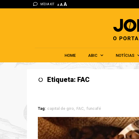
A
MÍDIA KIT
A
A
HOME
ABIC
NOTÍCIAS
Etiqueta: FAC
Tag:
capital de giro
FAC
funcafé