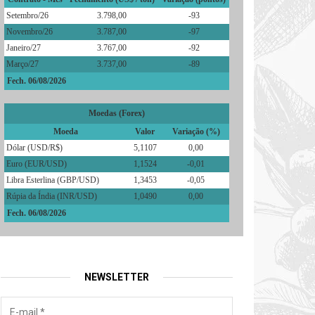
Setembro/26
3.798,00
-93
Novembro/26
3.787,00
-97
Janeiro/27
3.767,00
-92
Março/27
3.737,00
-89
Fech. 06/08/2026
Moedas (Forex)
Moeda
Valor
Variação (%)
Dólar (USD/R$)
5,1107
0,00
Euro (EUR/USD)
1,1524
-0,01
Libra Esterlina (GBP/USD)
1,3453
-0,05
Rúpia da Índia (INR/USD)
1,0490
0,00
Fech. 06/08/2026
NEWSLETTER