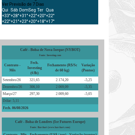
Ver Previsão de 7 Dias
Qui
Sáb
Dom
Seg
Ter
Qua
+
33°
+
28°
+
31°
+
22°
+
20°
+
22°
+
22°
+
21°
+
23°
+
20°
+
18°
+
17°
Café - Bolsa de Nova Iorque (NYBOT)
Fonte: Investing.com
Fech.
Contrato -
Fechamento (R$/Sc
Variação
Investing
Mês
de 60 kg)
(Pontos)
(¢/lb)
Setembro/26
321,65
2.174,20
-5,25
Dezembro/26
306,10
2.069,09
-5,35
Março/27
297,30
2.009,60
-5,05
Dólar: 5,11
Fech. 06/08/2026
Café - Bolsa de Londres (Ice Futures Europe)
Fonte: Barchart (www.barchart.com)
Contrato - Mês
Fechamento (US$ / ton)
Variação (pontos)