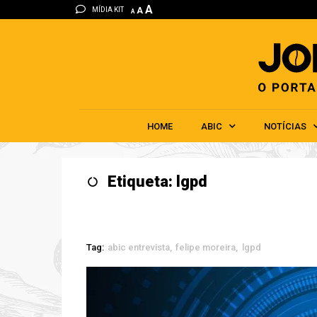
A
MÍDIA KIT
A
A
HOME
ABIC
NOTÍCIAS
Etiqueta: lgpd
Tag:
abic entrevista
felipe moreira
lgpd