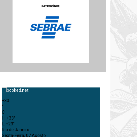
+
30
°
C
H:
+
33°
L:
+
23°
Rio de Janeiro
Sexta-Feira, 07 Agosto