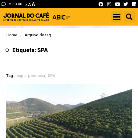
A
MÍDIA KIT
A
A
Home
Arquivo de tag
Etiqueta: SPA
Tag:
mapa
pesquisa
SPA