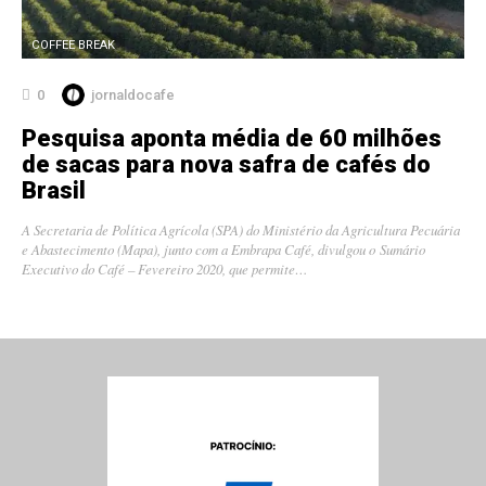
COFFEE BREAK
0
jornaldocafe
Pesquisa aponta média de 60 milhões
de sacas para nova safra de cafés do
Brasil
A Secretaria de Política Agrícola (SPA) do Ministério da Agricultura Pecuária
e Abastecimento (Mapa), junto com a Embrapa Café, divulgou o Sumário
Executivo do Café – Fevereiro 2020, que permite…