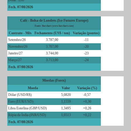
Fech. 07/08/2026
Café - Bolsa de Londres (Ice Futures Europe)
Fonte: Barchart (www.barchart.com)
Contrato - Mês
Fechamento (US$ / ton)
Variação (pontos)
Setembro/26
3.787,00
-11
Novembro/26
3.767,00
-20
Janeiro/27
3.744,00
-23
Março/27
3.713,00
-24
Fech. 07/08/2026
Moedas (Forex)
Moeda
Valor
Variação (%)
Dólar (USD/R$)
5,0820
-0,57
Euro (EUR/USD)
1,1559
+0,30
Libra Esterlina (GBP/USD)
1,3495
+0,26
Rúpia da Índia (INR/USD)
1,0513
+0,22
Fech. 07/08/2026