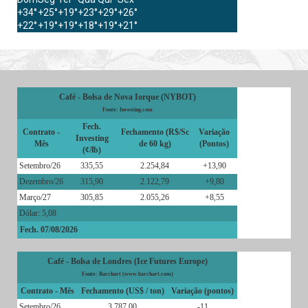
+
34°
+
25°
+
19°
+
23°
+
29°
+
26°
+
22°
+
19°
+
19°
+
18°
+
19°
+
21°
Café - Bolsa de Nova Iorque (NYBOT)
Fonte: Investing.com
Fech.
Contrato -
Fechamento (R$/Sc
Variação
Investing
Mês
de 60 kg)
(Pontos)
(¢/lb)
Setembro/26
335,55
2.254,84
+13,90
Dezembro/26
315,90
2.122,79
+9,80
Março/27
305,85
2.055,26
+8,55
Dólar: 5,08
Fech. 07/08/2026
Café - Bolsa de Londres (Ice Futures Europe)
Fonte: Barchart (www.barchart.com)
Contrato - Mês
Fechamento (US$ / ton)
Variação (pontos)
Setembro/26
3.787,00
-11