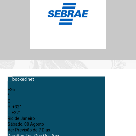
+
26
°
C
H:
+
32°
L:
+
22°
Rio de Janeiro
Sábado, 08 Agosto
Ver Previsão de 7 Dias
Dom
Seg
Ter
Qua
Qui
Sex