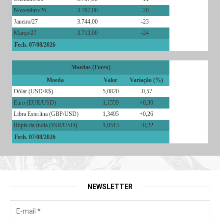
Novembro/26
3.767,00
-20
Janeiro/27
3.744,00
-23
Março/27
3.713,00
-24
Fech. 07/08/2026
Moedas (Forex)
Moeda
Valor
Variação (%)
Dólar (USD/R$)
5,0820
-0,57
Euro (EUR/USD)
1,1559
+0,30
Libra Esterlina (GBP/USD)
1,3495
+0,26
Rúpia da Índia (INR/USD)
1,0513
+0,22
Fech. 07/08/2026
NEWSLETTER