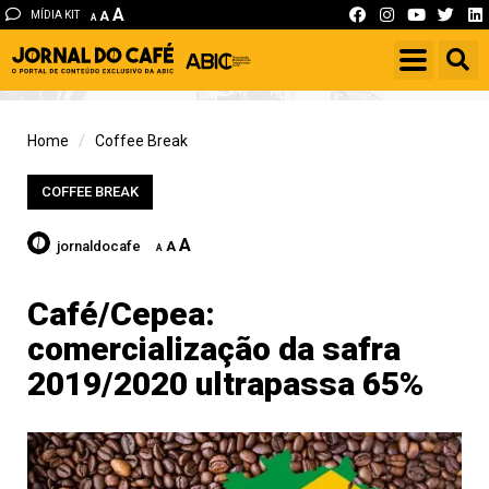
A
MÍDIA KIT
A
A
Home
Coffee Break
COFFEE BREAK
A
jornaldocafe
A
A
Café/Cepea:
comercialização da safra
2019/2020 ultrapassa 65%