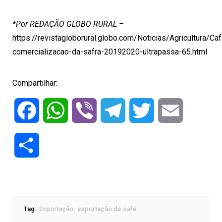
*Por REDAÇÃO GLOBO RURAL –
https://revistagloborural.globo.com/Noticias/Agricultura/C
comercializacao-da-safra-20192020-ultrapassa-65.html
Compartilhar:
Facebook
WhatsApp
Viber
Telegram
Twitter
Email
Compartilhar
Tag:
Exportação
exportação de café