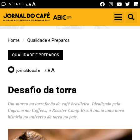
A
MÍDIA KIT
A
A
Home
Qualidade e Preparos
QUALIDADE E PREPAROS
A
jornaldocafe
A
A
Desafio da torra
Um marco na torrefação de café brasileira. Idealizado pela
Capricornio Coffees, o Roaster Camp Brazil inicia uma nova
história no universo da torra no país.