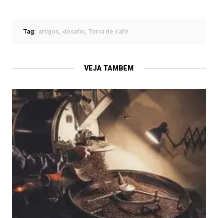
Tag:
artigos
desafio
Torra de café
VEJA TAMBÉM