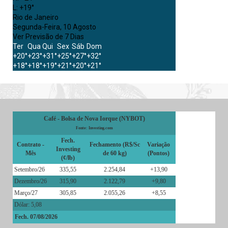
L:
+
19°
Rio de Janeiro
Segunda-Feira, 10 Agosto
Ver Previsão de 7 Dias
Ter
Qua
Qui
Sex
Sáb
Dom
+
20°
+
23°
+
31°
+
25°
+
27°
+
32°
+
18°
+
18°
+
19°
+
21°
+
20°
+
21°
Café - Bolsa de Nova Iorque (NYBOT)
Fonte: Investing.com
Fech.
Contrato -
Fechamento (R$/Sc
Variação
Investing
Mês
de 60 kg)
(Pontos)
(¢/lb)
Setembro/26
335,55
2.254,84
+13,90
Dezembro/26
315,90
2.122,79
+9,80
Março/27
305,85
2.055,26
+8,55
Dólar: 5,08
Fech. 07/08/2026