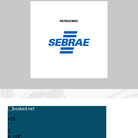
+
23
°
C
H:
+
24°