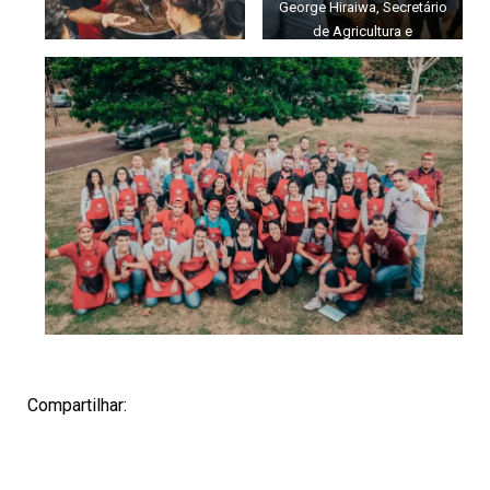
George Hiraiwa, Secretário
de Agricultura e
Abastecimento do Paraná e
Florindo Dalberto, diretor
presidente do IAPAR –
Instituto Agronômico do
Paraná
Compartilhar: