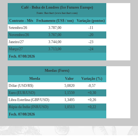
Café - Bolsa de Londres (Ice Futures Europe)
Fonte: Barchart (www.barchart.com)
Contrato - Mês
Fechamento (US$ / ton)
Variação (pontos)
Setembro/26
3.787,00
-11
Novembro/26
3.767,00
-20
Janeiro/27
3.744,00
-23
Março/27
3.713,00
-24
Fech. 07/08/2026
Moedas (Forex)
Moeda
Valor
Variação (%)
Dólar (USD/R$)
5,0820
-0,57
Euro (EUR/USD)
1,1559
+0,30
Libra Esterlina (GBP/USD)
1,3495
+0,26
Rúpia da Índia (INR/USD)
1,0513
+0,22
Fech. 07/08/2026