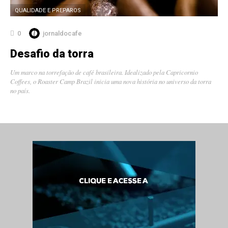
QUALIDADE E PREPAROS
0
jornaldocafe
Desafio da torra
Um marco na torrefação de café brasileira. Idealizado pela Capricornio
Coffees, o Roaster Camp Brazil inicia uma nova história no universo da torra
no país.