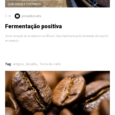
QUALIDADE E PREPAROS
0
jornaldocafe
Fermentação positiva
Atrai atenção de produtores no Brasil. Sua implementação demanda alterações
no manejo.
Tag:
artigos
desafio
Torra de café