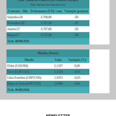
Café - Bolsa de Londres (Ice Futures Europe)
Fonte: Barchart (www.barchart.com)
Contrato - Mês
Fechamento (US$ / ton)
Variação (pontos)
Setembro/26
3.798,00
-93
Novembro/26
3.787,00
-97
Janeiro/27
3.767,00
-92
Março/27
3.737,00
-89
Fech. 06/08/2026
Moedas (Forex)
Moeda
Valor
Variação (%)
Dólar (USD/R$)
5,1107
0,00
Euro (EUR/USD)
1,1524
-0,01
Libra Esterlina (GBP/USD)
1,3453
-0,05
Rúpia da Índia (INR/USD)
1,0490
0,00
Fech. 06/08/2026