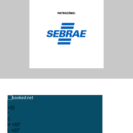
+
32
°
C
H:
+
32°
L:
+
23°