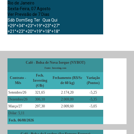
Rio de Janeiro
Sexta-Feira, 07 Agosto
Ver Previsão de 7 Dias
Sáb
Dom
Seg
Ter
Qua
Qui
+
29°
+
34°
+
23°
+
19°
+
23°
+
27°
+
21°
+
23°
+
20°
+
19°
+
18°
+
18°
Café - Bolsa de Nova Iorque (NYBOT)
Fonte: Investing.com
Fech.
Contrato -
Fechamento (R$/Sc
Variação
Investing
Mês
de 60 kg)
(Pontos)
(¢/lb)
Setembro/26
321,65
2.174,20
-5,25
Dezembro/26
306,10
2.069,09
-5,35
Março/27
297,30
2.009,60
-5,05
Dólar: 5,11
Fech. 06/08/2026