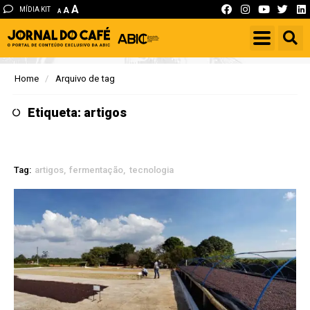
A
MÍDIA KIT
A
A
Home
Arquivo de tag
Etiqueta: artigos
Tag:
artigos
fermentação
tecnologia