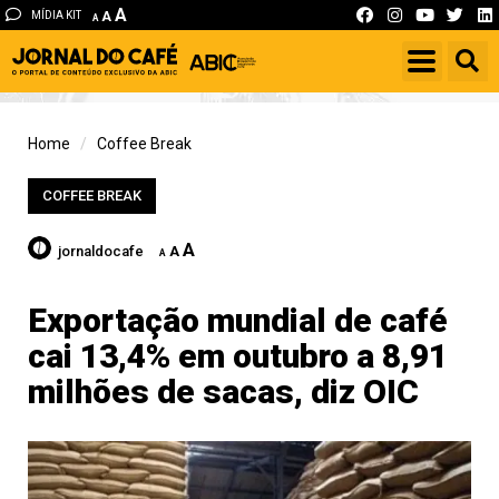
A
MÍDIA KIT
A
A
Home
Coffee Break
COFFEE BREAK
A
jornaldocafe
A
A
Exportação mundial de café
cai 13,4% em outubro a 8,91
milhões de sacas, diz OIC