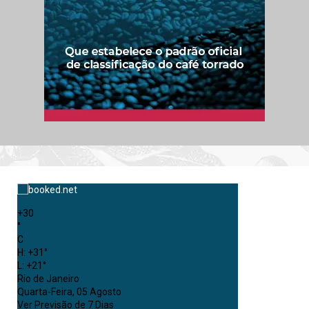
+
30
°
C
H:
+
31°
L:
+
21°
Rio de Janeiro
Quarta-Feira, 05 Agosto
Ver Previsão de 7 Dias