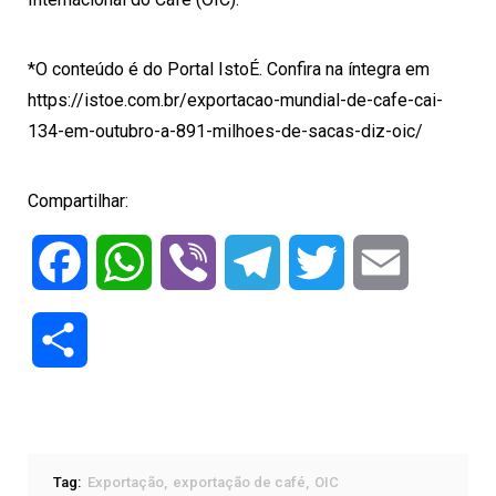
*O conteúdo é do Portal IstoÉ. Confira na íntegra em
https://istoe.com.br/exportacao-mundial-de-cafe-cai-
134-em-outubro-a-891-milhoes-de-sacas-diz-oic/
Compartilhar:
Facebook
WhatsApp
Viber
Telegram
Twitter
Email
Compartilhar
Tag:
Exportação
exportação de café
OIC