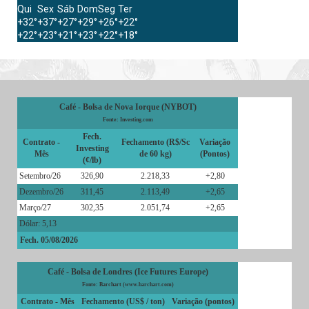
Qui
Sex
Sáb
Dom
Seg
Ter
+
32°
+
37°
+
27°
+
29°
+
26°
+
22°
+
22°
+
23°
+
21°
+
23°
+
22°
+
18°
Café - Bolsa de Nova Iorque (NYBOT)
Fonte: Investing.com
Fech.
Contrato -
Fechamento (R$/Sc
Variação
Investing
Mês
de 60 kg)
(Pontos)
(¢/lb)
Setembro/26
326,90
2.218,33
+2,80
Dezembro/26
311,45
2.113,49
+2,65
Março/27
302,35
2.051,74
+2,65
Dólar: 5,13
Fech. 05/08/2026
Café - Bolsa de Londres (Ice Futures Europe)
Fonte: Barchart (www.barchart.com)
Contrato - Mês
Fechamento (US$ / ton)
Variação (pontos)