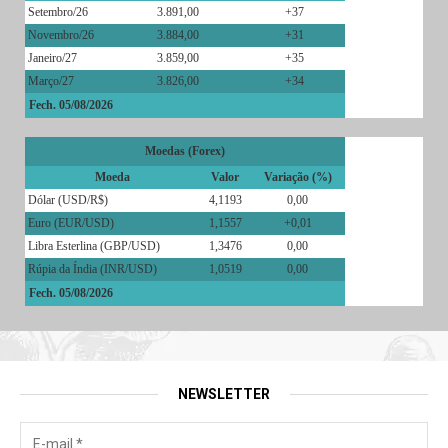
Setembro/26
3.891,00
+37
Novembro/26
3.884,00
+31
Janeiro/27
3.859,00
+35
Março/27
3.826,00
+34
Fech. 05/08/2026
Moedas (Forex)
Moeda
Valor
Variação (%)
Dólar (USD/R$)
4,1193
0,00
Euro (EUR/USD)
1,1557
+0,01
Libra Esterlina (GBP/USD)
1,3476
0,00
Rúpia da Índia (INR/USD)
1,0519
0,00
Fech. 05/08/2026
NEWSLETTER