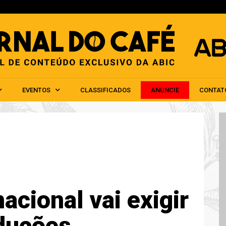
HOME
ABIC
NOTÍCIAS
EVENTOS
CLAS
EVENTOS
CLASSIFICADOS
ANUNCIE
CONTAT
acional vai exigir
duções