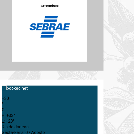
+
30
°
C
H:
+
33°
L:
+
23°
Rio de Janeiro
Sexta-Feira, 07 Agosto