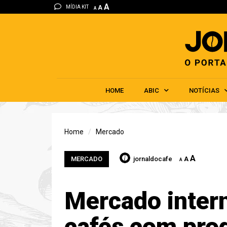
A
MÍDIA KIT
A
A
HOME
ABIC
NOTÍCIAS
Home
Mercado
A
MERCADO
jornaldocafe
A
A
Mercado intern
cafés com pro