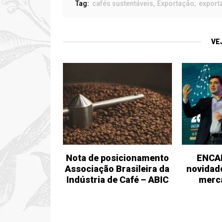
Tag:
cafés sustentáveis
Exportação
export
VE
Nota de posicionamento
ENCAF
Associação Brasileira da
novidad
Indústria de Café – ABIC
merc