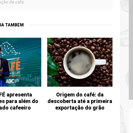
ação de café
JA TAMBÉM
É apresenta
Origem do café: da
es para além do
descoberta até a primeira
ado cafeeiro
exportação do grão