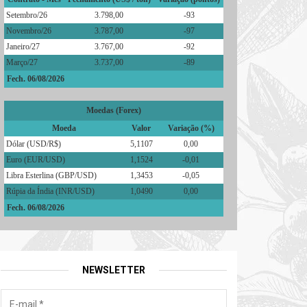
Setembro/26
3.798,00
-93
Novembro/26
3.787,00
-97
Janeiro/27
3.767,00
-92
Março/27
3.737,00
-89
Fech. 06/08/2026
Moedas (Forex)
Moeda
Valor
Variação (%)
Dólar (USD/R$)
5,1107
0,00
Euro (EUR/USD)
1,1524
-0,01
Libra Esterlina (GBP/USD)
1,3453
-0,05
Rúpia da Índia (INR/USD)
1,0490
0,00
Fech. 06/08/2026
NEWSLETTER