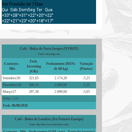
Ver Previsão de 7 Dias
Qui
Sáb
Dom
Seg
Ter
Qua
+
33°
+
28°
+
31°
+
22°
+
20°
+
22°
+
22°
+
21°
+
23°
+
20°
+
18°
+
17°
Café - Bolsa de Nova Iorque (NYBOT)
Fonte: Investing.com
Fech.
Contrato -
Fechamento (R$/Sc
Variação
Investing
Mês
de 60 kg)
(Pontos)
(¢/lb)
Setembro/26
321,65
2.174,20
-5,25
Dezembro/26
306,10
2.069,09
-5,35
Março/27
297,30
2.009,60
-5,05
Dólar: 5,11
Fech. 06/08/2026
Café - Bolsa de Londres (Ice Futures Europe)
Fonte: Barchart (www.barchart.com)
Contrato - Mês
Fechamento (US$ / ton)
Variação (pontos)