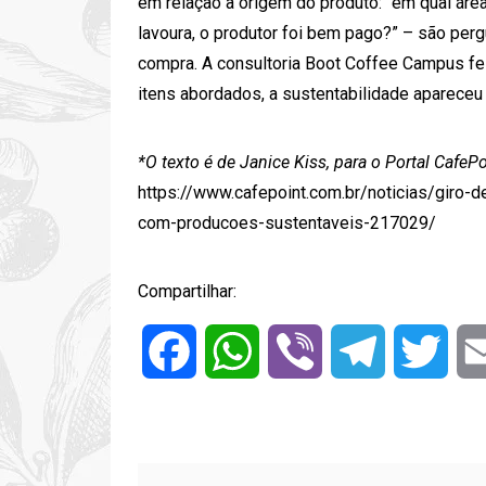
em relação à origem do produto: “em qual área
lavoura, o produtor foi bem pago?” – são per
compra. A consultoria Boot Coffee Campus fe
itens abordados, a sustentabilidade apareceu
*O texto é de Janice Kiss, para o Portal CafePo
https://www.cafepoint.com.br/noticias/giro-d
com-producoes-sustentaveis-217029/
Compartilhar:
Facebook
WhatsApp
Viber
Telegram
Twitt