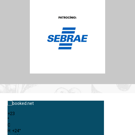
+
23
°
C
H:
+
24°