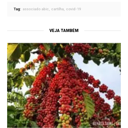
Tag:
associado abic
cartilha
covid-19
VEJA TAMBÉM