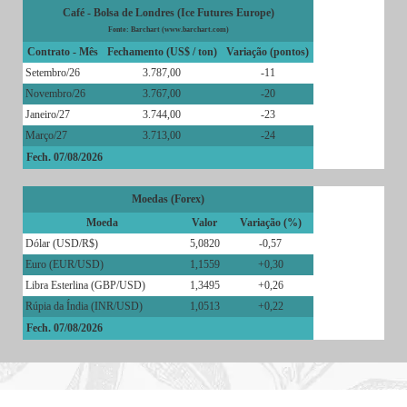
Café - Bolsa de Londres (Ice Futures Europe)
Fonte: Barchart (www.barchart.com)
Contrato - Mês
Fechamento (US$ / ton)
Variação (pontos)
Setembro/26
3.787,00
-11
Novembro/26
3.767,00
-20
Janeiro/27
3.744,00
-23
Março/27
3.713,00
-24
Fech. 07/08/2026
Moedas (Forex)
Moeda
Valor
Variação (%)
Dólar (USD/R$)
5,0820
-0,57
Euro (EUR/USD)
1,1559
+0,30
Libra Esterlina (GBP/USD)
1,3495
+0,26
Rúpia da Índia (INR/USD)
1,0513
+0,22
Fech. 07/08/2026