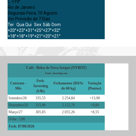
L:
+
19°
Rio de Janeiro
Segunda-Feira, 10 Agosto
Ver Previsão de 7 Dias
Ter
Qua
Qui
Sex
Sáb
Dom
+
20°
+
23°
+
31°
+
25°
+
27°
+
32°
+
18°
+
18°
+
19°
+
21°
+
20°
+
21°
Café - Bolsa de Nova Iorque (NYBOT)
Fonte: Investing.com
Fech.
Contrato -
Fechamento (R$/Sc
Variação
Investing
Mês
de 60 kg)
(Pontos)
(¢/lb)
Setembro/26
335,55
2.254,84
+13,90
Dezembro/26
315,90
2.122,79
+9,80
Março/27
305,85
2.055,26
+8,55
Dólar: 5,08
Fech. 07/08/2026