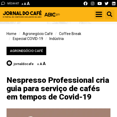
A
MÍDIA KIT
A
A
Home
Agronegócio Café
Coffee Break
Especial COVID-19
Indústria
AGRONEGÓCIO CAFÉ
A
jornaldocafe
A
A
Nespresso Professional cria
guia para serviço de cafés
em tempos de Covid-19