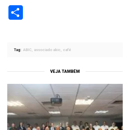
Compartilhar
Tag:
ABIC
associado abic
café
VEJA TAMBÉM