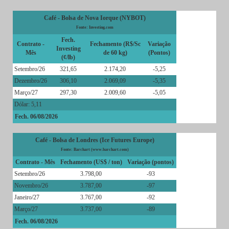
Café - Bolsa de Nova Iorque (NYBOT)
Fonte: Investing.com
Fech.
Contrato -
Fechamento (R$/Sc
Variação
Investing
Mês
de 60 kg)
(Pontos)
(¢/lb)
Setembro/26
321,65
2.174,20
-5,25
Dezembro/26
306,10
2.069,09
-5,35
Março/27
297,30
2.009,60
-5,05
Dólar: 5,11
Fech. 06/08/2026
Café - Bolsa de Londres (Ice Futures Europe)
Fonte: Barchart (www.barchart.com)
Contrato - Mês
Fechamento (US$ / ton)
Variação (pontos)
Setembro/26
3.798,00
-93
Novembro/26
3.787,00
-97
Janeiro/27
3.767,00
-92
Março/27
3.737,00
-89
Fech. 06/08/2026