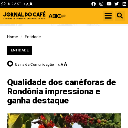
A
MÍDIA KIT
A
A
Home
Entidade
ENTIDADE
A
Usina da Comunicação
A
A
Qualidade dos canéforas de
Rondônia impressiona e
ganha destaque