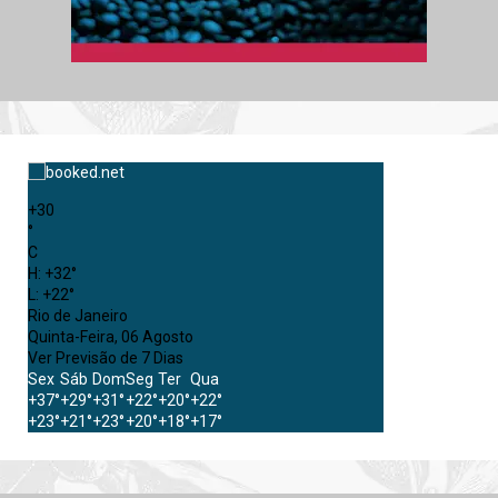
+
30
°
C
H:
+
32°
L:
+
22°
Rio de Janeiro
Quinta-Feira, 06 Agosto
Ver Previsão de 7 Dias
Sex
Sáb
Dom
Seg
Ter
Qua
+
37°
+
29°
+
31°
+
22°
+
20°
+
22°
+
23°
+
21°
+
23°
+
20°
+
18°
+
17°