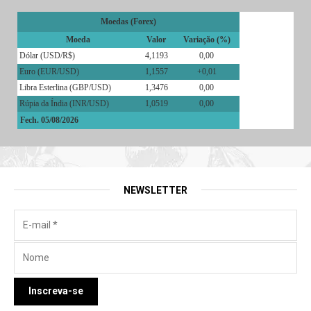
Moedas (Forex)
Moeda
Valor
Variação (%)
Dólar (USD/R$)
4,1193
0,00
Euro (EUR/USD)
1,1557
+0,01
Libra Esterlina (GBP/USD)
1,3476
0,00
Rúpia da Índia (INR/USD)
1,0519
0,00
Fech. 05/08/2026
NEWSLETTER