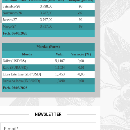
Setembro/26
3.798,00
-93
Novembro/26
3.787,00
-97
Janeiro/27
3.767,00
-92
Março/27
3.737,00
-89
Fech. 06/08/2026
Moedas (Forex)
Moeda
Valor
Variação (%)
Dólar (USD/R$)
5,1107
0,00
Euro (EUR/USD)
1,1524
-0,01
Libra Esterlina (GBP/USD)
1,3453
-0,05
Rúpia da Índia (INR/USD)
1,0490
0,00
Fech. 06/08/2026
NEWSLETTER