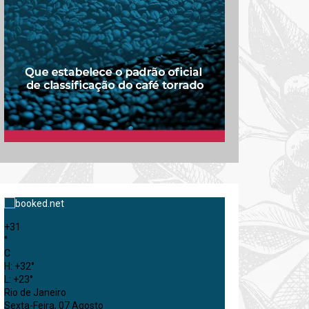
+
31
°
C
H:
+
32°
L:
+
23°
Rio de Janeiro
Sexta-Feira, 07 Agosto