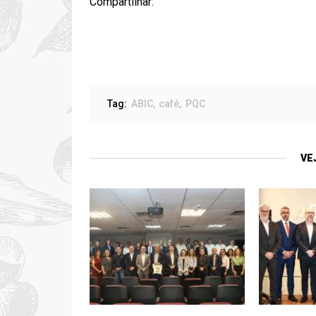
Compartilhar:
Tag:
ABIC
café
PQC
VE