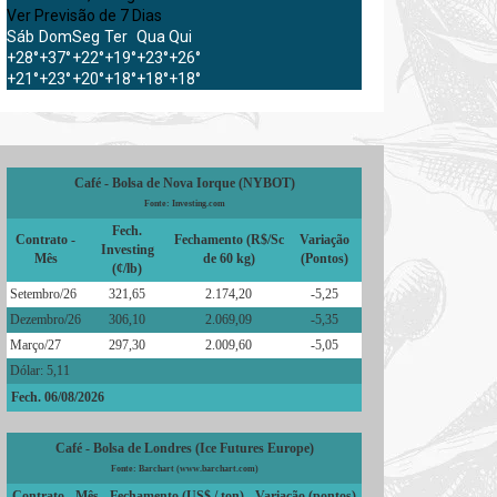
Ver Previsão de 7 Dias
Sáb
Dom
Seg
Ter
Qua
Qui
+
28°
+
37°
+
22°
+
19°
+
23°
+
26°
+
21°
+
23°
+
20°
+
18°
+
18°
+
18°
Café - Bolsa de Nova Iorque (NYBOT)
Fonte: Investing.com
Fech.
Contrato -
Fechamento (R$/Sc
Variação
Investing
Mês
de 60 kg)
(Pontos)
(¢/lb)
Setembro/26
321,65
2.174,20
-5,25
Dezembro/26
306,10
2.069,09
-5,35
Março/27
297,30
2.009,60
-5,05
Dólar: 5,11
Fech. 06/08/2026
Café - Bolsa de Londres (Ice Futures Europe)
Fonte: Barchart (www.barchart.com)
Contrato - Mês
Fechamento (US$ / ton)
Variação (pontos)