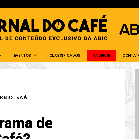
HOME
ABIC
NOTÍCIAS
EVENTOS
CLAS
EVENTOS
CLASSIFICADOS
ANUNCIE
CONTAT
A
icação
A
A
grama de
Café?