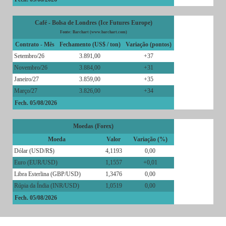
Café - Bolsa de Londres (Ice Futures Europe)
Fonte: Barchart (www.barchart.com)
Contrato - Mês
Fechamento (US$ / ton)
Variação (pontos)
Setembro/26
3.891,00
+37
Novembro/26
3.884,00
+31
Janeiro/27
3.859,00
+35
Março/27
3.826,00
+34
Fech. 05/08/2026
Moedas (Forex)
Moeda
Valor
Variação (%)
Dólar (USD/R$)
4,1193
0,00
Euro (EUR/USD)
1,1557
+0,01
Libra Esterlina (GBP/USD)
1,3476
0,00
Rúpia da Índia (INR/USD)
1,0519
0,00
Fech. 05/08/2026