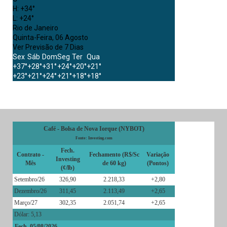
H:
+
34°
L:
+
24°
Rio de Janeiro
Quinta-Feira, 06 Agosto
Ver Previsão de 7 Dias
Sex
Sáb
Dom
Seg
Ter
Qua
+
37°
+
28°
+
31°
+
24°
+
20°
+
21°
+
23°
+
21°
+
24°
+
21°
+
18°
+
18°
Café - Bolsa de Nova Iorque (NYBOT)
Fonte: Investing.com
Fech.
Contrato -
Fechamento (R$/Sc
Variação
Investing
Mês
de 60 kg)
(Pontos)
(¢/lb)
Setembro/26
326,90
2.218,33
+2,80
Dezembro/26
311,45
2.113,49
+2,65
Março/27
302,35
2.051,74
+2,65
Dólar: 5,13
Fech. 05/08/2026