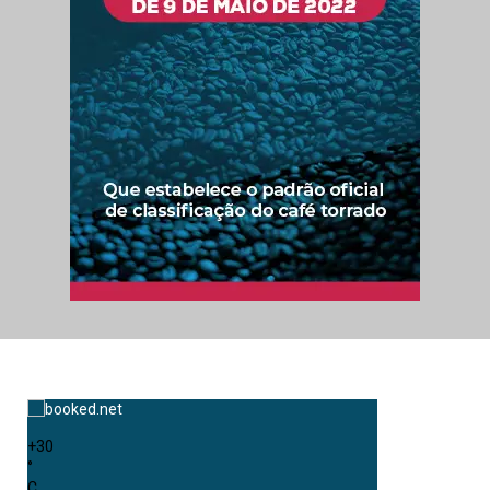
+
30
°
C