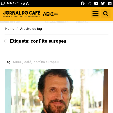
A
MÍDIA KIT
A
A
Home
Arquivo de tag
Etiqueta: conflito europeu
Tag:
ABICS
café
conflito europeu