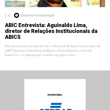
ENTREVISTA
0
Usina da Comunicação
ABIC Entrevista: Aguinaldo Lima,
diretor de Relações Institucionais da
ABICS
Em conversa para o Jornal do Café, o Diretor de Relações Institucionais da
ABICS apontou a importância da Rússia e da Ucrânia para o mercado
brasileiro, e os impactos que o conflito traz para o setor …