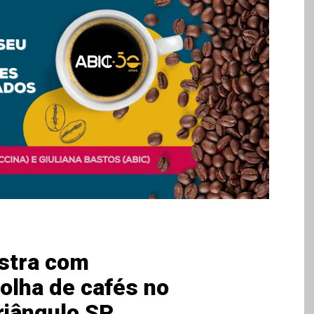
stra com
colha de cafés no
riângulo SP