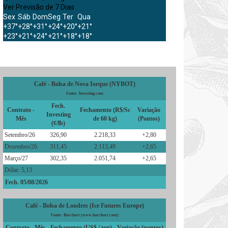
Ver Previsão de 7 Dias
Sex
Sáb
Dom
Seg
Ter
Qua
+
37°
+
28°
+
31°
+
24°
+
20°
+
21°
+
23°
+
21°
+
24°
+
21°
+
18°
+
18°
Café - Bolsa de Nova Iorque (NYBOT)
Fonte: Investing.com
Fech.
Contrato -
Fechamento (R$/Sc
Variação
Investing
Mês
de 60 kg)
(Pontos)
(¢/lb)
Setembro/26
326,90
2.218,33
+2,80
Dezembro/26
311,45
2.113,49
+2,65
Março/27
302,35
2.051,74
+2,65
Dólar: 5,13
Fech. 05/08/2026
Café - Bolsa de Londres (Ice Futures Europe)
Fonte: Barchart (www.barchart.com)
Contrato - Mês
Fechamento (US$ / ton)
Variação (pontos)