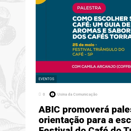
EVENTOS
0
Usina da Comunicação
ABIC promoverá pale
orientação para a es
Festival do Café do T