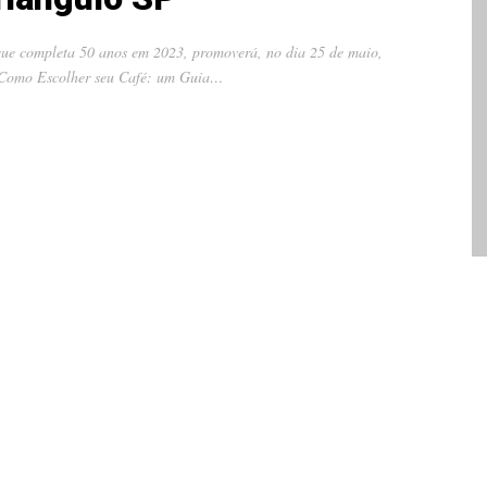
 que completa 50 anos em 2023, promoverá, no dia 25 de maio,
ra Como Escolher seu Café: um Guia…