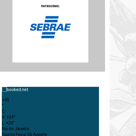
+
30
°
C
H:
+
34°
L:
+
24°
Rio de Janeiro
Quinta-Feira, 06 Agosto