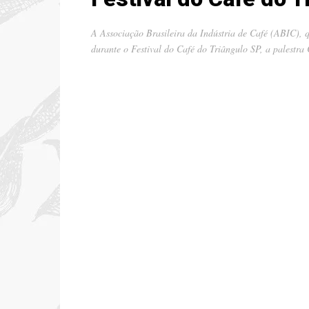
A Associação Brasileira da Indústria de Café (ABIC),
durante o Festival do Café do Triângulo SP, a palest