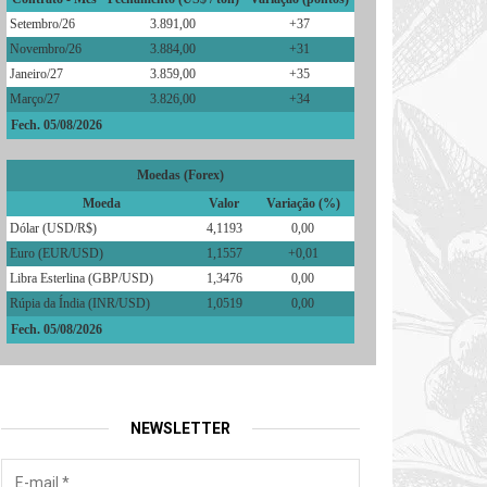
Setembro/26
3.891,00
+37
Novembro/26
3.884,00
+31
Janeiro/27
3.859,00
+35
Março/27
3.826,00
+34
Fech. 05/08/2026
Moedas (Forex)
Moeda
Valor
Variação (%)
Dólar (USD/R$)
4,1193
0,00
Euro (EUR/USD)
1,1557
+0,01
Libra Esterlina (GBP/USD)
1,3476
0,00
Rúpia da Índia (INR/USD)
1,0519
0,00
Fech. 05/08/2026
NEWSLETTER