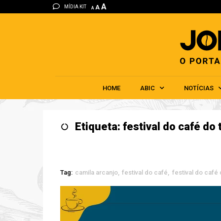
A
MÍDIA KIT
A
A
HOME
ABIC
NOTÍCIAS
Etiqueta: festival do café do 
Tag:
camila arcanjo
festival do café
festival do café 