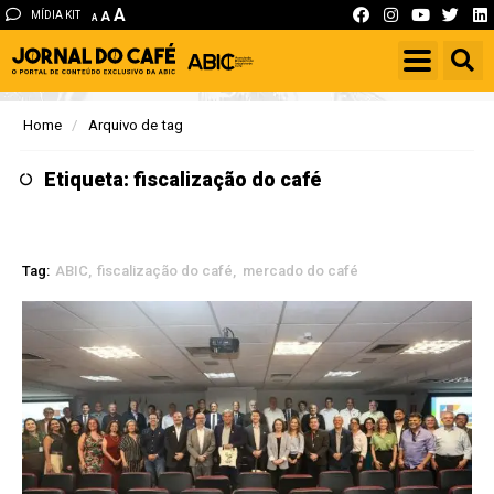
A
MÍDIA KIT
A
A
Home
Arquivo de tag
Etiqueta: fiscalização do café
Tag:
ABIC
fiscalização do café
mercado do café