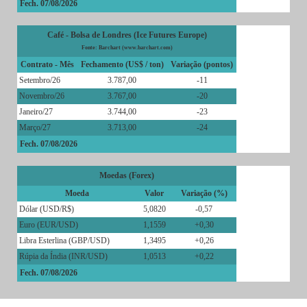
Fech. 07/08/2026
Café - Bolsa de Londres (Ice Futures Europe)
Fonte: Barchart (www.barchart.com)
Contrato - Mês
Fechamento (US$ / ton)
Variação (pontos)
Setembro/26
3.787,00
-11
Novembro/26
3.767,00
-20
Janeiro/27
3.744,00
-23
Março/27
3.713,00
-24
Fech. 07/08/2026
Moedas (Forex)
Moeda
Valor
Variação (%)
Dólar (USD/R$)
5,0820
-0,57
Euro (EUR/USD)
1,1559
+0,30
Libra Esterlina (GBP/USD)
1,3495
+0,26
Rúpia da Índia (INR/USD)
1,0513
+0,22
Fech. 07/08/2026