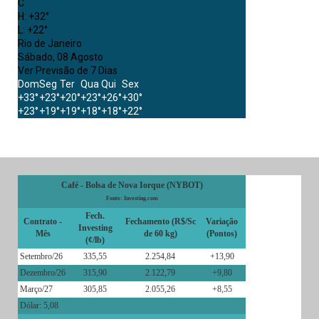
C
H:
+
32°
L:
+
22°
Rio de Janeiro
Sábado, 08 Agosto
Ver Previsão de 7 Dias
Dom
Seg
Ter
Qua
Qui
Sex
+
33°
+
23°
+
20°
+
23°
+
26°
+
30°
+
23°
+
19°
+
19°
+
18°
+
18°
+
22°
Café - Bolsa de Nova Iorque (NYBOT)
Fonte: Investing.com
Fech.
Contrato -
Fechamento (R$/Sc
Variação
Investing
Mês
de 60 kg)
(Pontos)
(¢/lb)
Setembro/26
335,55
2.254,84
+13,90
Dezembro/26
315,90
2.122,79
+9,80
Março/27
305,85
2.055,26
+8,55
Dólar: 5,08