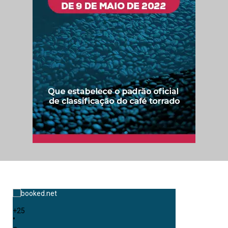
+
25
°