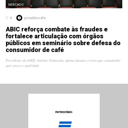
MERCADO
0
jornaldocafe
ABIC reforça combate às fraudes e
fortalece articulação com órgãos
públicos em seminário sobre defesa do
consumidor de café
Presidente da AMIS, Antônio Nametala, afirma durante evento que consumidor
quer preço e qualidade