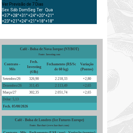
Ver Previsão de 7 Dias
Sex
Sáb
Dom
Seg
Ter
Qua
+
37°
+
28°
+
31°
+
24°
+
20°
+
21°
+
23°
+
21°
+
24°
+
21°
+
18°
+
18°
Café - Bolsa de Nova Iorque (NYBOT)
Fonte: Investing.com
Fech.
Contrato -
Fechamento (R$/Sc
Variação
Investing
Mês
de 60 kg)
(Pontos)
(¢/lb)
Setembro/26
326,90
2.218,33
+2,80
Dezembro/26
311,45
2.113,49
+2,65
Março/27
302,35
2.051,74
+2,65
Dólar: 5,13
Fech. 05/08/2026
Café - Bolsa de Londres (Ice Futures Europe)
Fonte: Barchart (www.barchart.com)
Contrato - Mês
Fechamento (US$ / ton)
Variação (pontos)