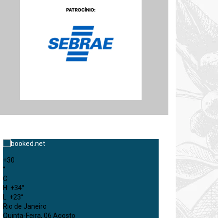
+
30
°
C
H:
+
34°
L:
+
23°
Rio de Janeiro
Quinta-Feira, 06 Agosto