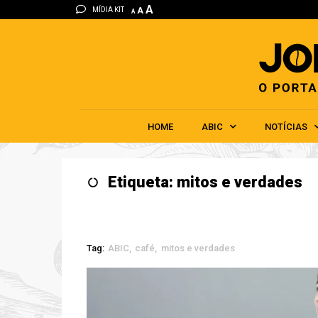
A
MÍDIA KIT
A
A
HOME
ABIC
NOTÍCIAS
Etiqueta: mitos e verdades
Tag:
ABIC
café
mitos e verdades