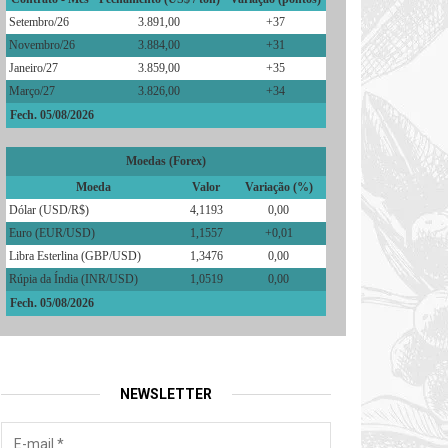
Setembro/26
3.891,00
+37
Novembro/26
3.884,00
+31
Janeiro/27
3.859,00
+35
Março/27
3.826,00
+34
Fech. 05/08/2026
Moedas (Forex)
Moeda
Valor
Variação (%)
Dólar (USD/R$)
4,1193
0,00
Euro (EUR/USD)
1,1557
+0,01
Libra Esterlina (GBP/USD)
1,3476
0,00
Rúpia da Índia (INR/USD)
1,0519
0,00
Fech. 05/08/2026
NEWSLETTER