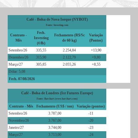
Café - Bolsa de Nova Iorque (NYBOT)
Fonte: Investing.com
Fech.
Contrato -
Fechamento (R$/Sc
Variação
Investing
Mês
de 60 kg)
(Pontos)
(¢/lb)
Setembro/26
335,55
2.254,84
+13,90
Dezembro/26
315,90
2.122,79
+9,80
Março/27
305,85
2.055,26
+8,55
Dólar: 5,08
Fech. 07/08/2026
Café - Bolsa de Londres (Ice Futures Europe)
Fonte: Barchart (www.barchart.com)
Contrato - Mês
Fechamento (US$ / ton)
Variação (pontos)
Setembro/26
3.787,00
-11
Novembro/26
3.767,00
-20
Janeiro/27
3.744,00
-23
Março/27
3.713,00
-24