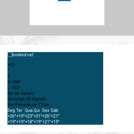
+
33
°
C
H:
+
36°
L:
+
22°
Rio de Janeiro
Domingo, 09 Agosto
Ver Previsão de 7 Dias
Seg
Ter
Qua
Qui
Sex
Sáb
+
26°
+
19°
+
23°
+
31°
+
26°
+
21°
+
19°
+
19°
+
18°
+
19°
+
21°
+
19°