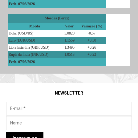
Fech. 07/08/2026
Moedas (Forex)
Moeda
Valor
Variação (%)
Dólar (USD/R$)
5,0820
-0,57
Euro (EUR/USD)
1,1559
+0,30
Libra Esterlina (GBP/USD)
1,3495
+0,26
Rúpia da Índia (INR/USD)
1,0513
+0,22
Fech. 07/08/2026
NEWSLETTER