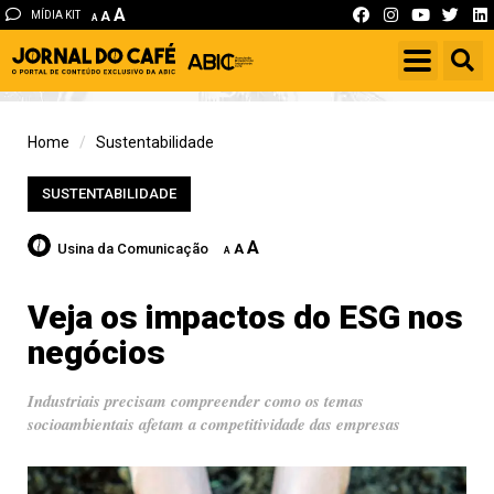
A
MÍDIA KIT
A
A
Home
Sustentabilidade
SUSTENTABILIDADE
A
Usina da Comunicação
A
A
Veja os impactos do ESG nos
negócios
Industriais precisam compreender como os temas
socioambientais afetam a competitividade das empresas