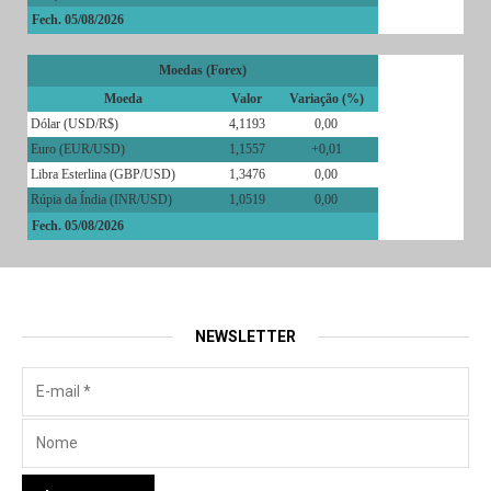
Fech. 05/08/2026
Moedas (Forex)
Moeda
Valor
Variação (%)
Dólar (USD/R$)
4,1193
0,00
Euro (EUR/USD)
1,1557
+0,01
Libra Esterlina (GBP/USD)
1,3476
0,00
Rúpia da Índia (INR/USD)
1,0519
0,00
Fech. 05/08/2026
NEWSLETTER