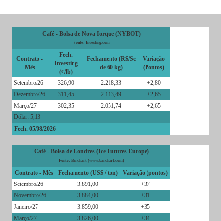
Café - Bolsa de Nova Iorque (NYBOT)
Fonte: Investing.com
Fech.
Contrato -
Fechamento (R$/Sc
Variação
Investing
Mês
de 60 kg)
(Pontos)
(¢/lb)
Setembro/26
326,90
2.218,33
+2,80
Dezembro/26
311,45
2.113,49
+2,65
Março/27
302,35
2.051,74
+2,65
Dólar: 5,13
Fech. 05/08/2026
Café - Bolsa de Londres (Ice Futures Europe)
Fonte: Barchart (www.barchart.com)
Contrato - Mês
Fechamento (US$ / ton)
Variação (pontos)
Setembro/26
3.891,00
+37
Novembro/26
3.884,00
+31
Janeiro/27
3.859,00
+35
Março/27
3.826,00
+34