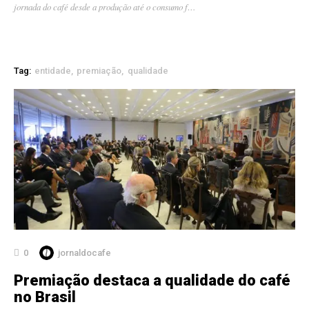
jornada do café desde a produção até o consumo f…
Tag:
entidade
premiação
qualidade
0
jornaldocafe
Premiação destaca a qualidade do café
no Brasil