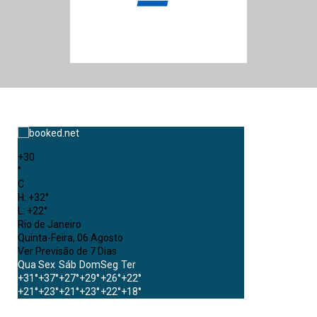
+
30
°
C
H:
+
32°
L:
+
22°
Rio de Janeiro
Quinta-Feira, 06 Agosto
Ver Previsão de 7 Dias
Qua
Sex
Sáb
Dom
Seg
Ter
+
31°
+
37°
+
27°
+
29°
+
26°
+
22°
+
21°
+
23°
+
21°
+
23°
+
22°
+
18°