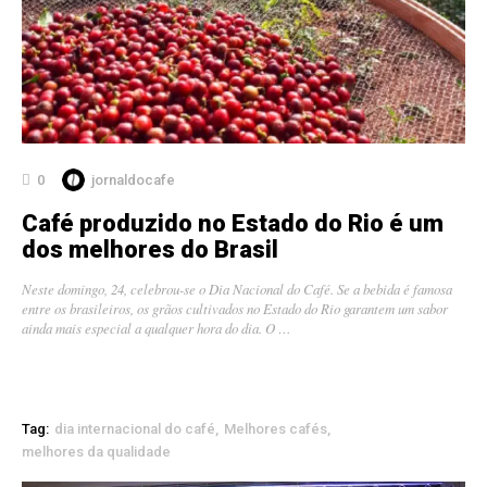
0
jornaldocafe
Café produzido no Estado do Rio é um
dos melhores do Brasil
Neste domingo, 24, celebrou-se o Dia Nacional do Café. Se a bebida é famosa
entre os brasileiros, os grãos cultivados no Estado do Rio garantem um sabor
ainda mais especial a qualquer hora do dia. O …
Tag:
dia internacional do café
Melhores cafés
melhores da qualidade