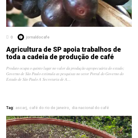
0
jornaldocafe
Agricultura de SP apoia trabalhos de
toda a cadeia de produção de café
Produto ocupa o quinto lugar no valor da produção agropecuária do estado;
Governo de São Paulo estimula as pesquisas no setor Portal do Governo do
Estado de São Paulo A Secretaria de A…
Tag:
ascarj
café do rio de janeiro
dia nacional do café