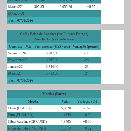
Dezembro/26
315,90
2.122,79
+9,80
Março/27
305,85
2.055,26
+8,55
Dólar: 5,08
Fech. 07/08/2026
Café - Bolsa de Londres (Ice Futures Europe)
Fonte: Barchart (www.barchart.com)
Contrato - Mês
Fechamento (US$ / ton)
Variação (pontos)
Setembro/26
3.787,00
-11
Novembro/26
3.767,00
-20
Janeiro/27
3.744,00
-23
Março/27
3.713,00
-24
Fech. 07/08/2026
Moedas (Forex)
Moeda
Valor
Variação (%)
Dólar (USD/R$)
5,0820
-0,57
Euro (EUR/USD)
1,1559
+0,30
Libra Esterlina (GBP/USD)
1,3495
+0,26
Rúpia da Índia (INR/USD)
1,0513
+0,22