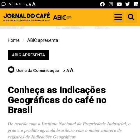
A
MÍDIA KIT
A
A
Home
ABIC apresenta
ABIC APRESENTA
A
Usina da Comunicação
A
A
Conheça as Indicações
Geográficas do café no
Brasil
De acordo com o Instituto Nacional da Propriedade Industrial, o
grão é o produto agrícola brasileiro com o maior número de
registros de Indicações Geográficas