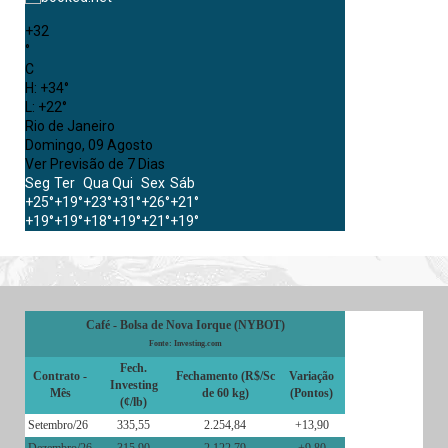
+
32
°
C
H:
+
34°
L:
+
22°
Rio de Janeiro
Domingo, 09 Agosto
Ver Previsão de 7 Dias
Seg
Ter
Qua
Qui
Sex
Sáb
+
25°
+
19°
+
23°
+
31°
+
26°
+
21°
+
19°
+
19°
+
18°
+
19°
+
21°
+
19°
Café - Bolsa de Nova Iorque (NYBOT)
Fonte: Investing.com
Fech.
Contrato -
Fechamento (R$/Sc
Variação
Investing
Mês
de 60 kg)
(Pontos)
(¢/lb)
Setembro/26
335,55
2.254,84
+13,90